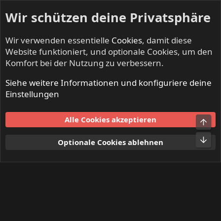
Wir schützen deine Privatsphäre
Wir verwenden essentielle
Cookies
, damit diese
Website funktioniert, und optionale Cookies, um den
Komfort bei der Nutzung zu verbessern.
Siehe weitere Informationen und konfiguriere deine
Aktuelles
Einstellungen
Cookies
Alle Cookies akzeptieren
Obe
Kontakt
Nutzungsbedingungen
Datenschutz
Hilfe und Impressum
Start
R
Unt
Optionale Cookies ablehnen
S
S
®
Community platform by XenForo
© 2010-2024 XenForo Ltd.