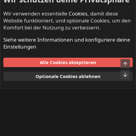
Wir verwenden essentielle
Cookies
, damit diese
Website funktioniert, und optionale Cookies, um den
Komfort bei der Nutzung zu verbessern.
Siehe weitere Informationen und konfiguriere deine
Live
Einstellungen
Cookies
Alle Cookies akzeptieren
Obe
Kontakt
Nutzungsbedingungen
Datenschutz
Hilfe und Impressum
Start
R
Unt
Optionale Cookies ablehnen
S
S
®
Community platform by XenForo
© 2010-2024 XenForo Ltd.