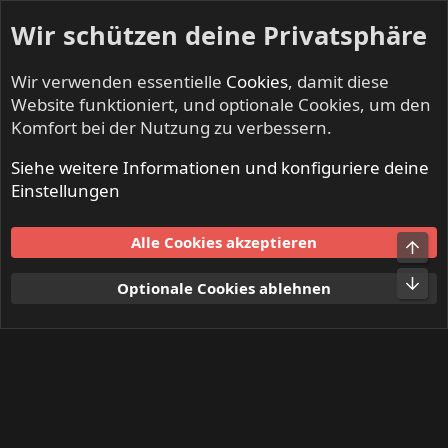
Wir schützen deine Privatsphäre
Wir verwenden essentielle
Cookies
, damit diese
Website funktioniert, und optionale Cookies, um den
Komfort bei der Nutzung zu verbessern.
Siehe weitere Informationen und konfiguriere deine
Mitglieder
Einstellungen
Cookies
Alle Cookies akzeptieren
Obe
Kontakt
Nutzungsbedingungen
Datenschutz
Hilfe und Impressum
Start
R
Unt
Optionale Cookies ablehnen
S
S
®
Community platform by XenForo
© 2010-2024 XenForo Ltd.