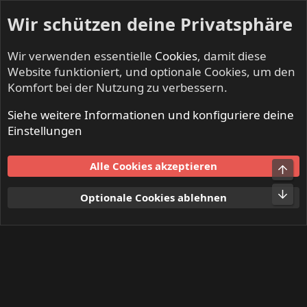
Wir schützen deine Privatsphäre
Wir verwenden essentielle
Cookies
, damit diese
Website funktioniert, und optionale Cookies, um den
Komfort bei der Nutzung zu verbessern.
Siehe weitere Informationen und konfiguriere deine
Mitglieder
Einstellungen
Cookies
Alle Cookies akzeptieren
Obe
Kontakt
Nutzungsbedingungen
Datenschutz
Hilfe und Impressum
Start
R
Unt
Optionale Cookies ablehnen
S
S
®
Community platform by XenForo
© 2010-2024 XenForo Ltd.