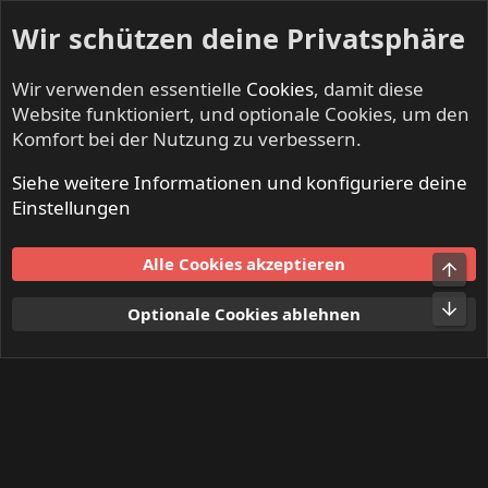
Wir schützen deine Privatsphäre
Wir verwenden essentielle
Cookies
, damit diese
Website funktioniert, und optionale Cookies, um den
Komfort bei der Nutzung zu verbessern.
Siehe weitere Informationen und konfiguriere deine
Mitglieder
Einstellungen
Cookies
Alle Cookies akzeptieren
Obe
Kontakt
Nutzungsbedingungen
Datenschutz
Hilfe und Impressum
Start
R
Unt
Optionale Cookies ablehnen
S
S
®
Community platform by XenForo
© 2010-2024 XenForo Ltd.