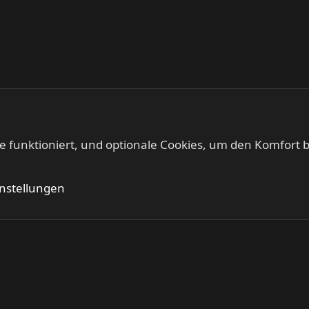
te funktioniert, und optionale Cookies, um den Komfort b
Kontakt
Nutzung
instellungen
®
Community platform by XenForo
© 2010-2024 XenForo Ltd.