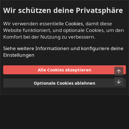
Wir schützen deine Privatsphäre
Wir verwenden essentielle
Cookies
, damit diese
Website funktioniert, und optionale Cookies, um den
Komfort bei der Nutzung zu verbessern.
Siehe weitere Informationen und konfiguriere deine
Mitglieder
Einstellungen
Cookies
Alle Cookies akzeptieren
Obe
Kontakt
Nutzungsbedingungen
Datenschutz
Hilfe und Impressum
Start
R
Unt
Optionale Cookies ablehnen
S
S
®
Community platform by XenForo
© 2010-2024 XenForo Ltd.