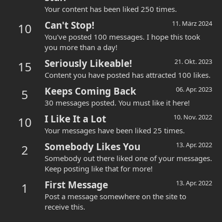
Your content has been liked 250 times.
Can't Stop!
11. März 2024
10
You've posted 100 messages. I hope this took
you more than a day!
Seriously Likeable!
21. Okt. 2023
15
Content you have posted has attracted 100 likes.
Keeps Coming Back
06. Apr. 2023
5
30 messages posted. You must like it here!
I Like It a Lot
10. Nov. 2022
10
Your messages have been liked 25 times.
Somebody Likes You
13. Apr. 2022
2
Somebody out there liked one of your messages.
Keep posting like that for more!
First Message
13. Apr. 2022
1
Post a message somewhere on the site to
receive this.