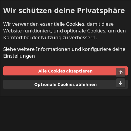
Wir schützen deine Privatsphäre
Wir verwenden essentielle
Cookies
, damit diese
Website funktioniert, und optionale Cookies, um den
Komfort bei der Nutzung zu verbessern.
Siehe weitere Informationen und konfiguriere deine
Mitglieder
Einstellungen
Cookies
Alle Cookies akzeptieren
Obe
Kontakt
Nutzungsbedingungen
Datenschutz
Hilfe und Impressum
Start
R
Unt
Optionale Cookies ablehnen
S
S
®
Community platform by XenForo
© 2010-2024 XenForo Ltd.