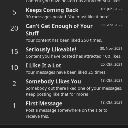
Content you have posted has attracted 500 likes.
Keeps Coming Back
07. Juni 2022
5
30 messages posted. You must like it here!
Can't Get Enough of Your
05. Apr. 2022
20
Stuff
Your content has been liked 250 times.
Seriously Likeable!
30. Nov. 2021
15
Content you have posted has attracted 100 likes.
I Like It a Lot
20. Okt. 2021
10
Your messages have been liked 25 times.
Somebody Likes You
18. Okt. 2021
2
Somebody out there liked one of your messages.
Keep posting like that for more!
First Message
18. Okt. 2021
1
Post a message somewhere on the site to
receive this.