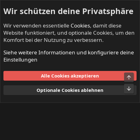
Wir schützen deine Privatsphäre
Wir verwenden essentielle
Cookies
, damit diese
Website funktioniert, und optionale Cookies, um den
Komfort bei der Nutzung zu verbessern.
Siehe weitere Informationen und konfiguriere deine
Mitglieder
Einstellungen
Cookies
Alle Cookies akzeptieren
Obe
Kontakt
Nutzungsbedingungen
Datenschutz
Hilfe und Impressum
Start
R
Unt
Optionale Cookies ablehnen
S
S
®
Community platform by XenForo
© 2010-2024 XenForo Ltd.