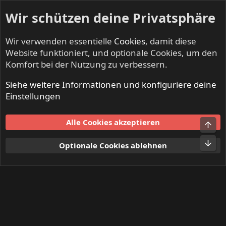
Wir schützen deine Privatsphäre
Wir verwenden essentielle
Cookies
, damit diese
Website funktioniert, und optionale Cookies, um den
Komfort bei der Nutzung zu verbessern.
Siehe weitere Informationen und konfiguriere deine
Mitglieder
Einstellungen
Cookies
Alle Cookies akzeptieren
Obe
Kontakt
Nutzungsbedingungen
Datenschutz
Hilfe und Impressum
Start
R
Unt
Optionale Cookies ablehnen
S
S
®
Community platform by XenForo
© 2010-2024 XenForo Ltd.