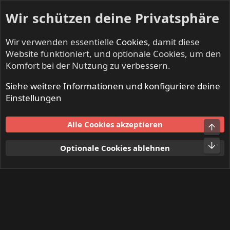
Wir schützen deine Privatsphäre
Wir verwenden essentielle
Cookies
, damit diese
Website funktioniert, und optionale Cookies, um den
Komfort bei der Nutzung zu verbessern.
Siehe weitere Informationen und konfiguriere deine
Mitglieder
Einstellungen
Cookies
Alle Cookies akzeptieren
Obe
Kontakt
Nutzungsbedingungen
Datenschutz
Hilfe und Impressum
Start
R
Unt
Optionale Cookies ablehnen
S
S
®
Community platform by XenForo
© 2010-2024 XenForo Ltd.