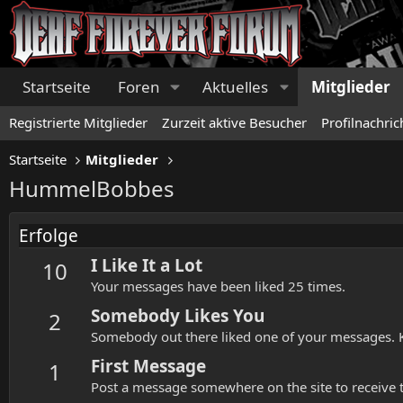
Startseite
Foren
Aktuelles
Mitglieder
Registrierte Mitglieder
Zurzeit aktive Besucher
Profilnachric
Startseite
Mitglieder
HummelBobbes
Erfolge
I Like It a Lot
10
Your messages have been liked 25 times.
Somebody Likes You
2
Somebody out there liked one of your messages. K
First Message
1
Post a message somewhere on the site to receive t