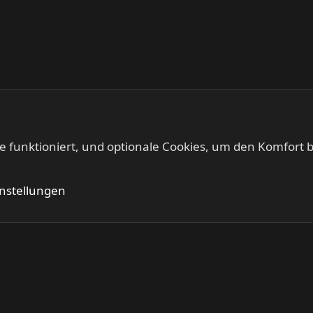
te funktioniert, und optionale Cookies, um den Komfort b
Kontakt
Nutzung
instellungen
®
Community platform by XenForo
© 2010-2024 XenForo Ltd.