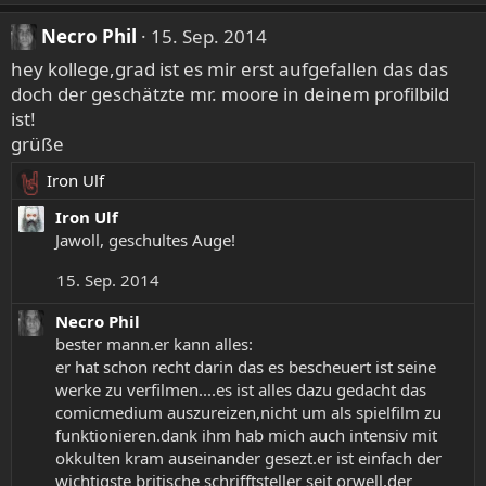
Necro Phil
15. Sep. 2014
hey kollege,grad ist es mir erst aufgefallen das das
doch der geschätzte mr. moore in deinem profilbild
ist!
grüße
Iron Ulf
R
e
Iron Ulf
a
Jawoll, geschultes Auge!
k
15. Sep. 2014
t
i
Necro Phil
o
bester mann.er kann alles:
n
er hat schon recht darin das es bescheuert ist seine
e
werke zu verfilmen....es ist alles dazu gedacht das
n
comicmedium auszureizen,nicht um als spielfilm zu
:
funktionieren.dank ihm hab mich auch intensiv mit
okkulten kram auseinander gesezt.er ist einfach der
wichtigste britische schrifftsteller seit orwell,der