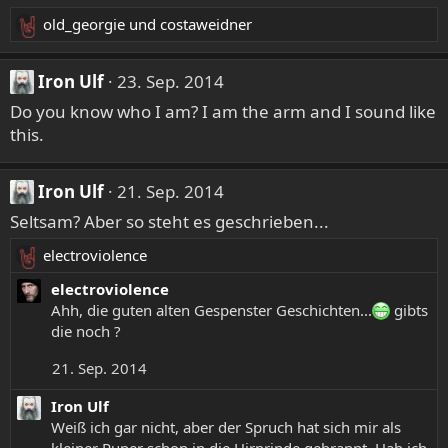
old_georgie
und
costaweidner
R
e
a
Iron Ulf
23. Sep. 2014
k
Do you know who I am? I am the arm and I sound like
t
this.
i
o
n
Iron Ulf
21. Sep. 2014
e
Seltsam? Aber so steht es geschrieben...
n
:
electroviolence
R
e
electroviolence
a
Ahh, die guten alten Gespenster Geschichten...
gibts
k
die noch ?
t
21. Sep. 2014
i
o
Iron Ulf
n
Weiß ich gar nicht, aber der Spruch hat sich mir als
e
kleiner Puper schon in die Hirnrinde gebrannt. Hab ich