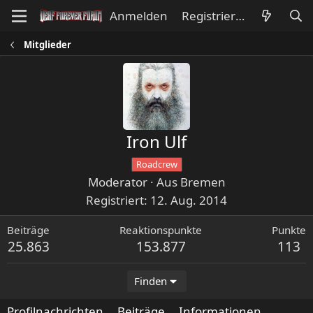
Anmelden
Registrieren
Mitglieder
Iron Ulf
Roadcrew
Moderator
·
Aus
Bremen
Registriert
12. Aug. 2014
Beiträge
Reaktionspunkte
Punkte
25.863
153.877
113
Finden
Profilnachrichten
Beiträge
Informationen