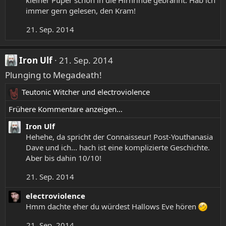
n
immer gern gelesen, den Kram!
:
21. Sep. 2014
Iron Ulf
21. Sep. 2014
Plunging to Megadeath!
Teutonic Witcher
und
electroviolence
R
e
Frühere Kommentare anzeigen…
a
Iron Ulf
k
Hehehe, da spricht der Connaisseur! Post-Youthanasia
t
Dave und ich... hach ist eine komplizierte Geschichte.
i
Aber bis dahin 10/10!
o
n
21. Sep. 2014
e
n
electroviolence
:
Hmm dachte eher du würdest Hallows Eve hören
21. Sep. 2014