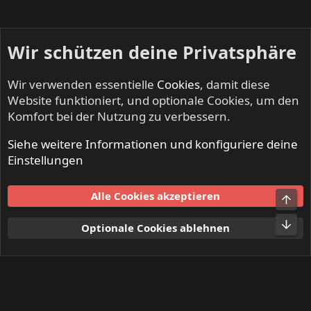
Wir schützen deine Privatsphäre
Wir verwenden essentielle
Cookies
, damit diese
Website funktioniert, und optionale Cookies, um den
Komfort bei der Nutzung zu verbessern.
Siehe weitere Informationen und konfiguriere deine
Mitglieder
Einstellungen
Cookies
Alle Cookies akzeptieren
Obe
Kontakt
Nutzungsbedingungen
Datenschutz
Hilfe und Impressum
Start
R
Unt
Optionale Cookies ablehnen
S
S
®
Community platform by XenForo
© 2010-2024 XenForo Ltd.