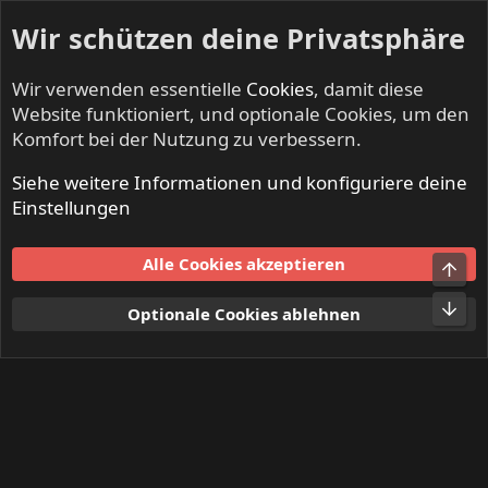
Wir schützen deine Privatsphäre
Wir verwenden essentielle
Cookies
, damit diese
Website funktioniert, und optionale Cookies, um den
Komfort bei der Nutzung zu verbessern.
Siehe weitere Informationen und konfiguriere deine
Mitglieder
Einstellungen
Cookies
Alle Cookies akzeptieren
Obe
Kontakt
Nutzungsbedingungen
Datenschutz
Hilfe und Impressum
Start
R
Unt
Optionale Cookies ablehnen
S
S
®
Community platform by XenForo
© 2010-2024 XenForo Ltd.