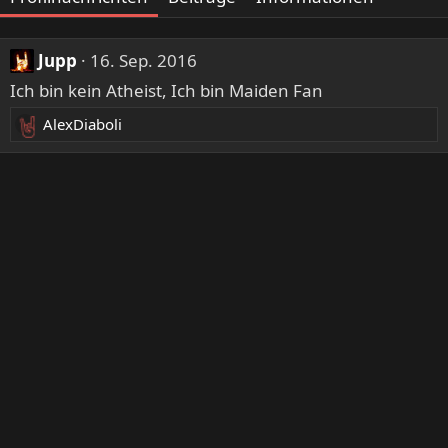
Jupp
16. Sep. 2016
Ich bin kein Atheist, Ich bin Maiden Fan
AlexDiaboli
R
e
a
k
t
i
o
n
e
n
: