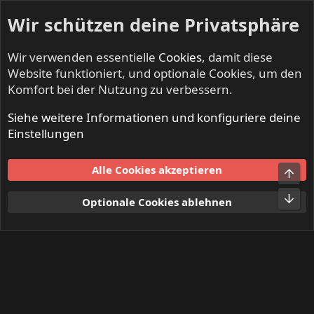
Wir schützen deine Privatsphäre
Wir verwenden essentielle
Cookies
, damit diese
Website funktioniert, und optionale Cookies, um den
Komfort bei der Nutzung zu verbessern.
Siehe weitere Informationen und konfiguriere deine
Mitglieder
Einstellungen
Cookies
Alle Cookies akzeptieren
Obe
Kontakt
Nutzungsbedingungen
Datenschutz
Hilfe und Impressum
Start
R
Unt
Optionale Cookies ablehnen
S
S
®
Community platform by XenForo
© 2010-2024 XenForo Ltd.