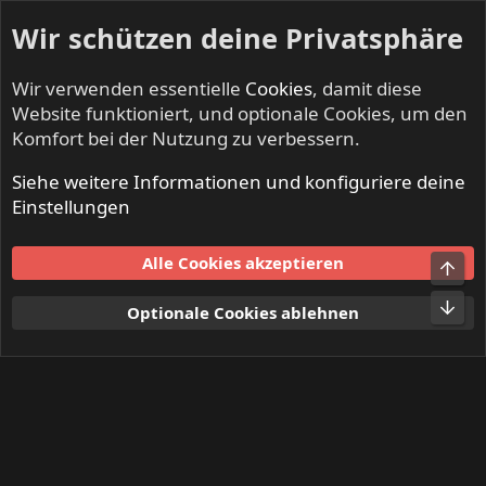
Wir schützen deine Privatsphäre
Wir verwenden essentielle
Cookies
, damit diese
Website funktioniert, und optionale Cookies, um den
Komfort bei der Nutzung zu verbessern.
Siehe weitere Informationen und konfiguriere deine
Mitglieder
Einstellungen
Cookies
Alle Cookies akzeptieren
Obe
Kontakt
Nutzungsbedingungen
Datenschutz
Hilfe und Impressum
Start
R
Unt
Optionale Cookies ablehnen
S
S
®
Community platform by XenForo
© 2010-2024 XenForo Ltd.