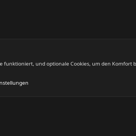
te funktioniert, und optionale Cookies, um den Komfort b
Kontakt
Nutzung
instellungen
®
Community platform by XenForo
© 2010-2024 XenForo Ltd.