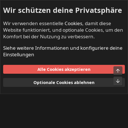
Wir schützen deine Privatsphäre
Wir verwenden essentielle
Cookies
, damit diese
Website funktioniert, und optionale Cookies, um den
Komfort bei der Nutzung zu verbessern.
Siehe weitere Informationen und konfiguriere deine
Mitglieder
Einstellungen
Cookies
Alle Cookies akzeptieren
Obe
Kontakt
Nutzungsbedingungen
Datenschutz
Hilfe und Impressum
Start
R
Unt
Optionale Cookies ablehnen
S
S
®
Community platform by XenForo
© 2010-2024 XenForo Ltd.