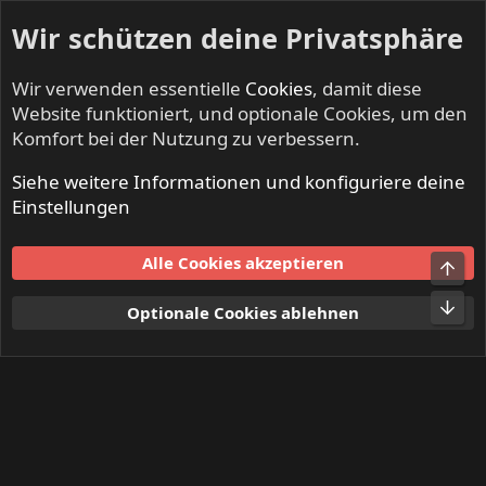
Wir schützen deine Privatsphäre
Wir verwenden essentielle
Cookies
, damit diese
Website funktioniert, und optionale Cookies, um den
Komfort bei der Nutzung zu verbessern.
Siehe weitere Informationen und konfiguriere deine
Mitglieder
Einstellungen
Cookies
Alle Cookies akzeptieren
Obe
Kontakt
Nutzungsbedingungen
Datenschutz
Hilfe und Impressum
Start
R
Unt
Optionale Cookies ablehnen
S
S
®
Community platform by XenForo
© 2010-2024 XenForo Ltd.