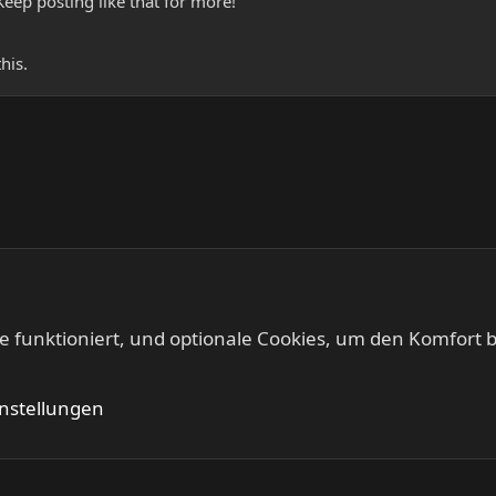
eep posting like that for more!
his.
te funktioniert, und optionale Cookies, um den Komfort b
Kontakt
Nutzung
instellungen
®
Community platform by XenForo
© 2010-2024 XenForo Ltd.