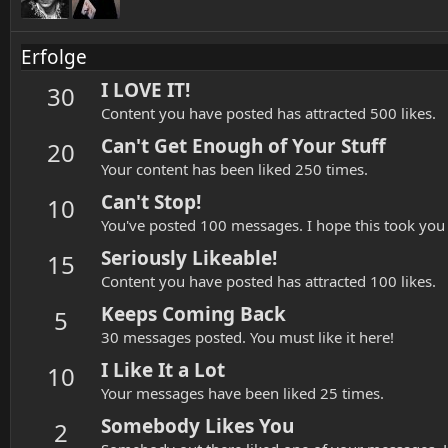
Erfolge
I LOVE IT!
30
Content you have posted has attracted 500 likes.
Can't Get Enough of Your Stuff
20
Your content has been liked 250 times.
Can't Stop!
10
You've posted 100 messages. I hope this took you
Seriously Likeable!
15
Content you have posted has attracted 100 likes.
Keeps Coming Back
5
30 messages posted. You must like it here!
I Like It a Lot
10
Your messages have been liked 25 times.
Somebody Likes You
2