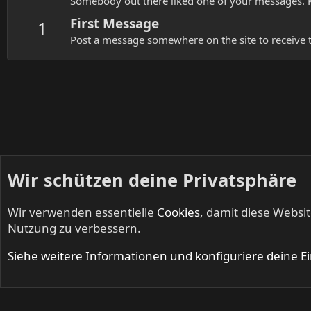
Somebody out there liked one of your messages. K
First Message
1
Post a message somewhere on the site to receive t
Wir schützen deine Privatsphäre
Wir verwenden essentielle
Cookies
, damit diese Websi
Startseite
Mitglieder
Nutzung zu verbessern.
Cookies
Siehe weitere Informationen und konfiguriere deine E