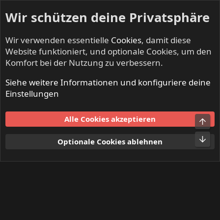
Wir schützen deine Privatsphäre
Wir verwenden essentielle
Cookies
, damit diese
Website funktioniert, und optionale Cookies, um den
Komfort bei der Nutzung zu verbessern.
Siehe weitere Informationen und konfiguriere deine
Mitglieder
Einstellungen
Cookies
Alle Cookies akzeptieren
Obe
Kontakt
Nutzungsbedingungen
Datenschutz
Hilfe und Impressum
Start
R
Unt
Optionale Cookies ablehnen
S
S
®
Community platform by XenForo
© 2010-2024 XenForo Ltd.