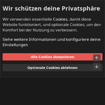
Wir schützen deine Privatsphäre
Wir verwenden essentielle
Cookies
, damit diese
Website funktioniert, und optionale Cookies, um den
Komfort bei der Nutzung zu verbessern.
Siehe weitere Informationen und konfiguriere deine
Mitglieder
Einstellungen
Cookies
Alle Cookies akzeptieren
Obe
Kontakt
Nutzungsbedingungen
Datenschutz
Hilfe und Impressum
Start
R
Unt
Optionale Cookies ablehnen
S
S
®
Community platform by XenForo
© 2010-2024 XenForo Ltd.