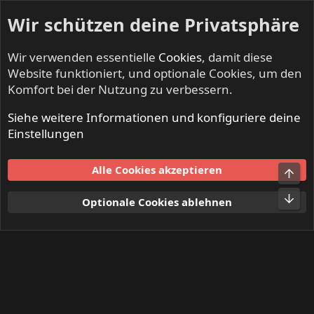
Wir schützen deine Privatsphäre
Wir verwenden essentielle
Cookies
, damit diese
Website funktioniert, und optionale Cookies, um den
Komfort bei der Nutzung zu verbessern.
Siehe weitere Informationen und konfiguriere deine
Mitglieder
Einstellungen
Cookies
Alle Cookies akzeptieren
Obe
Kontakt
Nutzungsbedingungen
Datenschutz
Hilfe und Impressum
Start
R
Unt
Optionale Cookies ablehnen
S
S
®
Community platform by XenForo
© 2010-2024 XenForo Ltd.