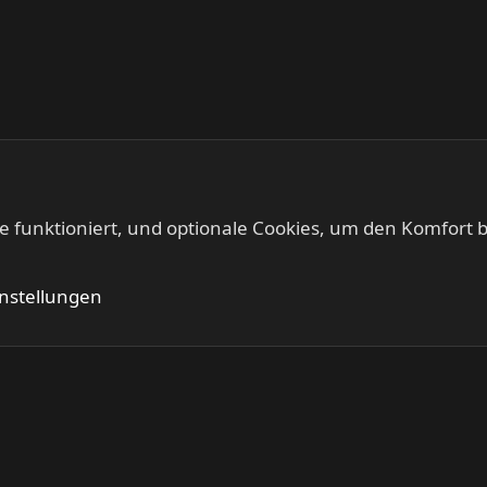
te funktioniert, und optionale Cookies, um den Komfort b
Kontakt
Nutzung
instellungen
®
Community platform by XenForo
© 2010-2024 XenForo Ltd.