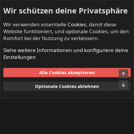
Wir schützen deine Privatsphäre
Wir verwenden essentielle
Cookies
, damit diese
Website funktioniert, und optionale Cookies, um den
Komfort bei der Nutzung zu verbessern.
Siehe weitere Informationen und konfiguriere deine
Mitglieder
Einstellungen
Cookies
Alle Cookies akzeptieren
Obe
Kontakt
Nutzungsbedingungen
Datenschutz
Hilfe und Impressum
Start
R
Unt
Optionale Cookies ablehnen
S
S
®
Community platform by XenForo
© 2010-2024 XenForo Ltd.