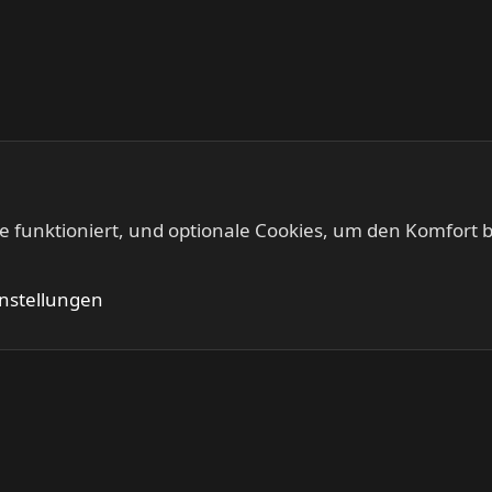
te funktioniert, und optionale Cookies, um den Komfort b
Kontakt
Nutzung
instellungen
®
Community platform by XenForo
© 2010-2024 XenForo Ltd.