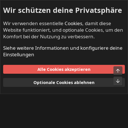
Wir schützen deine Privatsphäre
Wir verwenden essentielle
Cookies
, damit diese
Website funktioniert, und optionale Cookies, um den
Komfort bei der Nutzung zu verbessern.
Siehe weitere Informationen und konfiguriere deine
Mitglieder
Einstellungen
Cookies
Alle Cookies akzeptieren
Obe
Kontakt
Nutzungsbedingungen
Datenschutz
Hilfe und Impressum
Start
R
Unt
Optionale Cookies ablehnen
S
S
®
Community platform by XenForo
© 2010-2024 XenForo Ltd.