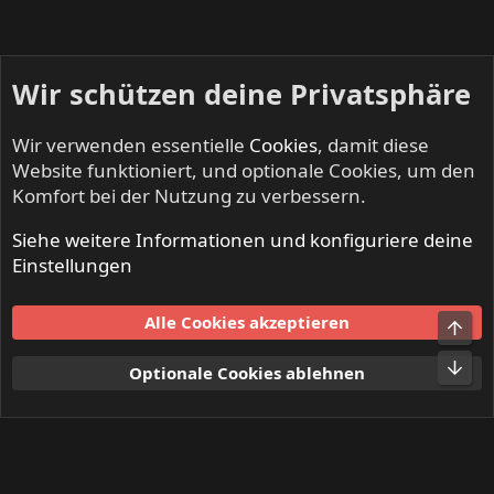
Wir schützen deine Privatsphäre
Wir verwenden essentielle
Cookies
, damit diese
Website funktioniert, und optionale Cookies, um den
Komfort bei der Nutzung zu verbessern.
Siehe weitere Informationen und konfiguriere deine
DEAF DEALERS - Suche, Biete, Tausche
Einstellungen
Cookies
Alle Cookies akzeptieren
Obe
Kontakt
Nutzungsbedingungen
Datenschutz
Hilfe und Impressum
Start
R
Unt
Optionale Cookies ablehnen
S
S
®
Community platform by XenForo
© 2010-2024 XenForo Ltd.