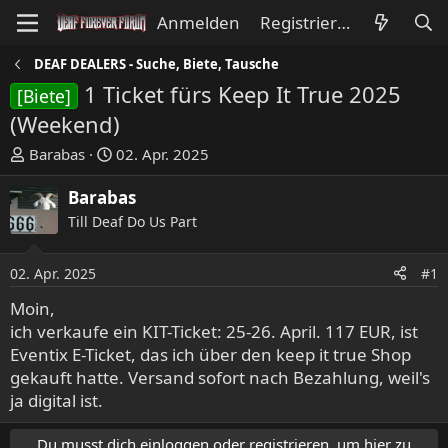
Anmelden
Registrieren
DEAF DEALERS - Suche, Biete, Tausche
1 Ticket fürs Keep It True 2025
[Biete]
(Weekend)
E
E
Barabas
02. Apr. 2025
r
r
s
s
Barabas
t
t
Till Deaf Do Us Part
e
e
l
l
02. Apr. 2025
#1
l
l
e
t
Moin,
r
a
ich verkaufe ein KIT-Ticket: 25-26. April. 117 EUR, ist
m
Eventix E-Ticket, das ich über den keep it true Shop
gekauft hatte. Versand sofort nach Bezahlung, weil's
ja digital ist.
Du musst dich einloggen oder registrieren, um hier zu