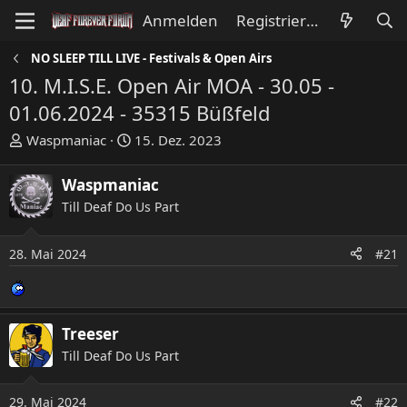
Anmelden
Registrieren
NO SLEEP TILL LIVE - Festivals & Open Airs
10. M.I.S.E. Open Air MOA - 30.05 -
01.06.2024 - 35315 Büßfeld
E
E
Waspmaniac
15. Dez. 2023
r
r
s
s
Waspmaniac
t
t
Till Deaf Do Us Part
e
e
l
l
l
l
28. Mai 2024
#21
e
t
r
a
m
Treeser
Till Deaf Do Us Part
29. Mai 2024
#22