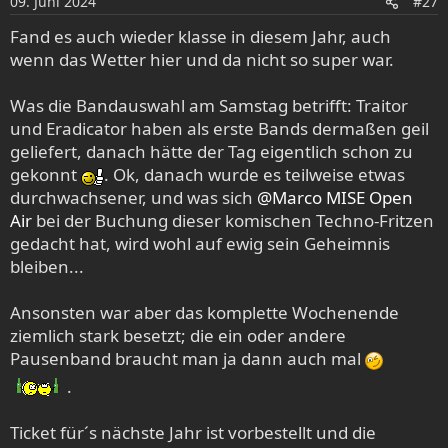
09. Juni 2024
#27
n
e
Fand es auch wieder klasse in diesem Jahr, auch
n
wenn das Wetter hier und da nicht so super war.
:
Was die Bandauswahl am Samstag betrifft: Traitor
und Eradicator haben als erste Bands dermaßen geil
geliefert, danach hätte der Tag eigentlich schon zu
gekonnt
. Ok, danach wurde es teilweise etwas
durchwachsener, und was sich
@Marco MISE Open
Air
bei der Buchung dieser komischen Techno-Fritzen
gedacht hat, wird wohl auf ewig sein Geheimnis
bleiben...
Ansonsten war aber das komplette Wochenende
ziemlich stark besetzt; die ein oder andere
Pausenband braucht man ja dann auch mal
.
Ticket für´s nächste Jahr ist vorbestellt und die