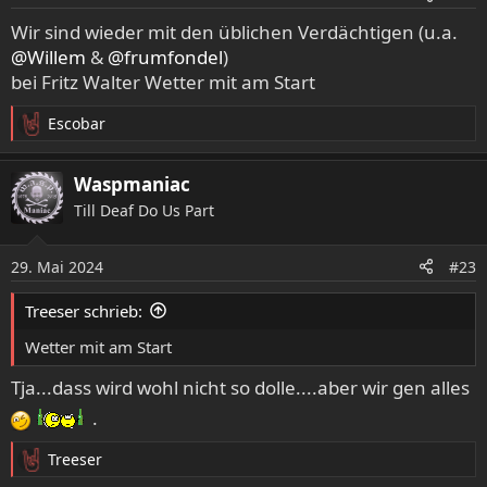
Wir sind wieder mit den üblichen Verdächtigen (u.a.
@Willem
&
@frumfondel
)
bei Fritz Walter Wetter mit am Start
Escobar
R
e
a
Waspmaniac
k
Till Deaf Do Us Part
t
i
o
29. Mai 2024
#23
n
e
Treeser schrieb:
n
:
Wetter mit am Start
Tja...dass wird wohl nicht so dolle....aber wir gen alles
.
Treeser
R