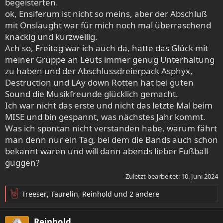
begeisterten.
ok, Ensiferum ist nicht so meins, aber der Abschluß
mit Onslaught war für mich noch mal überraschend
knackig und kurzweilig.
Ach so, Freitag war ich auch da, hatte das Glück mit
meiner Gruppe an Leuts immer genug Unterhaltung
zu haben und der Abschlussdreierpack Asphyx,
Destruction und LAy down Rotten hat bei guten
Sound die Musikfreunde glücklich gemacht.
Ich war nicht das erste und nicht das letzte Mal beim
MISE und bin gespannt, was nächstes Jahr kommt.
Was ich spontan nicht verstanden habe, warum fährt
man denn nur ein Tag, bei dem die Bands auch schon
bekannt waren und will dann abends lieber Fußball
guggen?
Zuletzt bearbeitet:
10. Juni 2024
Treeser
,
Taurelin
,
Reinhold
und 2 andere
R
e
a
Reinhold