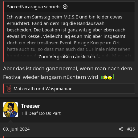
SacredNicaragua schrieb:
Ich war am Samstag beim M.I.S.E und bin leider etwas
ernüchtert. Fand an dem Tag die Bandauswahl
bescheiden. Die Location ist ganz witzig aber eben auch
etwas im Kessel. Vielleicht lag es an mir, aber insgesamt
doch ein eher trostlosen Event. Einzige Kneipe im Ort
hatte auch zu, so dass man auch das CL Finale nicht sehen
konnte zumal es auf dem Gelände kein Netz gab. Muss ich
Zum Vergrößern anklicken....
nicht mehr haben.
Aber das ist doch ganz normal, wenn man nach dem
Festival wieder langsam nüchtern wird
Matzerath
und
Waspmaniac
R
e
a
Treeser
k
Till Deaf Do Us Part
t
i
o
09. Juni 2024
#26
n
e