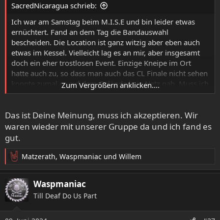
SacredNicaragua schrieb:
n
:
Ich war am Samstag beim M.I.S.E und bin leider etwas
ernüchtert. Fand an dem Tag die Bandauswahl
bescheiden. Die Location ist ganz witzig aber eben auch
etwas im Kessel. Vielleicht lag es an mir, aber insgesamt
doch ein eher trostlosen Event. Einzige Kneipe im Ort
hatte auch zu, so dass man auch das CL Finale nicht sehen
konnte zumal es auf dem Gelände kein Netz gab. Muss ich
Zum Vergrößern anklicken....
nicht mehr haben.
Das ist Deine Meinung, muss ich akzeptieren. Wir
waren wieder mit unserer Gruppe da und ich fand es
gut.
Matzerath
,
Waspmaniac
und
Willem
R
e
a
Waspmaniac
k
Till Deaf Do Us Part
t
i
o