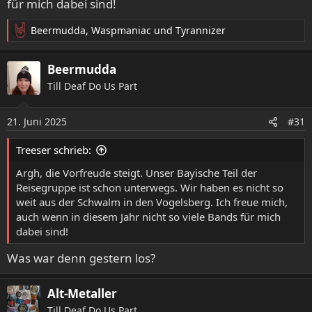
für mich dabei sind!
Beermudda
,
Waspmaniac
und
Tyrannizer
R
e
a
Beermudda
k
Till Deaf Do Us Part
t
i
o
21. Juni 2025
#31
n
e
Treeser schrieb:
n
:
Argh, die Vorfreude steigt. Unser Bayische Teil der
Reisegruppe ist schon unterwegs. Wir haben es nicht so
weit aus der Schwalm in den Vogelsberg. Ich freue mich,
auch wenn in diesem Jahr nicht so viele Bands für mich
dabei sind!
Was war denn gestern los?
Alt-Metaller
Till Deaf Do Us Part