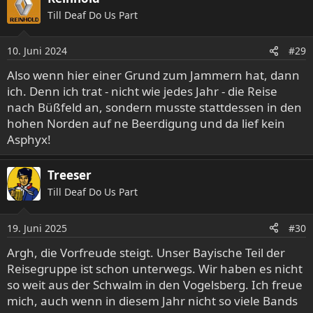
k
Till Deaf Do Us Part
t
i
o
10. Juni 2024
#29
n
e
Also wenn hier einer Grund zum Jammern hat, dann
n
ich. Denn ich trat - nicht wie jedes Jahr - die Reise
:
nach Büßfeld an, sondern musste stattdessen in den
hohen Norden auf ne Beerdigung und da lief kein
Asphyx!
Treeser
Till Deaf Do Us Part
19. Juni 2025
#30
Argh, die Vorfreude steigt. Unser Bayische Teil der
Reisegruppe ist schon unterwegs. Wir haben es nicht
so weit aus der Schwalm in den Vogelsberg. Ich freue
mich, auch wenn in diesem Jahr nicht so viele Bands