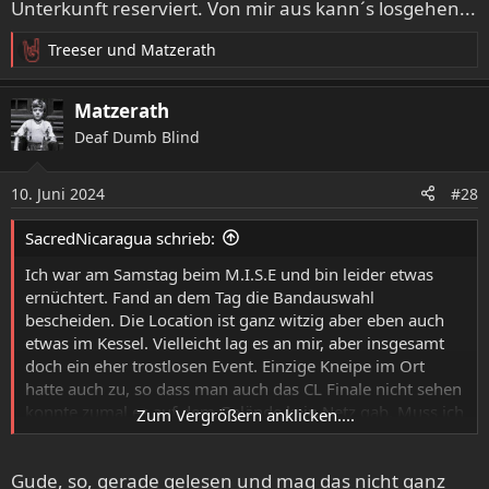
Unterkunft reserviert. Von mir aus kann´s losgehen...
Treeser
und
Matzerath
R
e
a
Matzerath
k
Deaf Dumb Blind
t
i
o
10. Juni 2024
#28
n
e
SacredNicaragua schrieb:
n
:
Ich war am Samstag beim M.I.S.E und bin leider etwas
ernüchtert. Fand an dem Tag die Bandauswahl
bescheiden. Die Location ist ganz witzig aber eben auch
etwas im Kessel. Vielleicht lag es an mir, aber insgesamt
doch ein eher trostlosen Event. Einzige Kneipe im Ort
hatte auch zu, so dass man auch das CL Finale nicht sehen
konnte zumal es auf dem Gelände kein Netz gab. Muss ich
Zum Vergrößern anklicken....
nicht mehr haben.
Gude, so, gerade gelesen und mag das nicht ganz