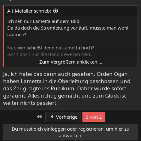
Alt-Metaller schrieb:
Ich seh nur Lametta auf dem Bild.
Da da doch die Stromleitung verläuft, musste man wohl
räumen?
Nur, wer schießt denn da Lametta hoch?
Kann doch nur die Band gewesen sein.
Zum Vergrößern anklicken....
Wäre dann schön blöd.
Ja, ich habe das dann auch gesehen. Orden Ogan
haben Lametta in die Oberleitung geschossen und
Aber zu so nem Kram wie OO passt das ja.
das Zeug ragte ins Publikum. Daher wurde sofort
geräumt. Alles richtig gemacht und zum Glück ist
weiter nichts passiert.
Erste
Vorherige
2 von 2
Du musst dich einloggen oder registrieren, um hier zu
antworten.