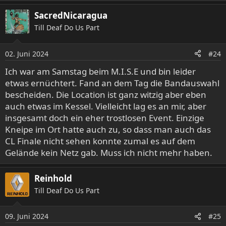
e
a
SacredNicaragua
k
Till Deaf Do Us Part
t
i
o
02. Juni 2024
#24
n
e
Ich war am Samstag beim M.I.S.E und bin leider
n
etwas ernüchtert. Fand an dem Tag die Bandauswahl
:
bescheiden. Die Location ist ganz witzig aber eben
auch etwas im Kessel. Vielleicht lag es an mir, aber
insgesamt doch ein eher trostlosen Event. Einzige
Kneipe im Ort hatte auch zu, so dass man auch das
CL Finale nicht sehen konnte zumal es auf dem
Gelände kein Netz gab. Muss ich nicht mehr haben.
Reinhold
Till Deaf Do Us Part
09. Juni 2024
#25