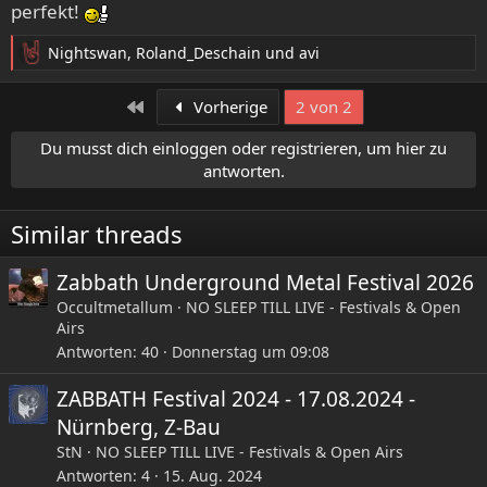
perfekt!
Nightswan
,
Roland_Deschain
und
avi
R
e
a
Erste
Vorherige
2 von 2
k
t
Du musst dich einloggen oder registrieren, um hier zu
i
antworten.
o
n
e
Similar threads
n
:
Zabbath Underground Metal Festival 2026
Occultmetallum
NO SLEEP TILL LIVE - Festivals & Open
Airs
Antworten
40
Donnerstag um 09:08
ZABBATH Festival 2024 - 17.08.2024 -
Nürnberg, Z-Bau
StN
NO SLEEP TILL LIVE - Festivals & Open Airs
Antworten
4
15. Aug. 2024