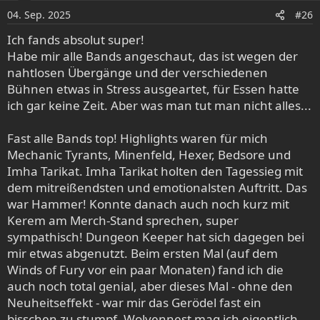
o
04. Sep. 2025
#26
n
e
Ich fands absolut super!
n
Habe mir alle Bands angeschaut, das ist wegen der
:
nahtlosen Übergänge und der verschiedenen
Bühnen etwas in Stress ausgeartet, für Essen hatte
ich gar keine Zeit. Aber was man tut man nicht alles...
Fast alle Bands top! Highlights waren für mich
Mechanic Tyrants, Minenfeld, Hexer, Bedsore und
Imha Tarikat. Imha Tarikat holten den Tagessieg mit
dem mitreißendsten und emotionalsten Auftritt. Das
war Hammer! Konnte danach auch noch kurz mit
Kerem am Merch-Stand sprechen, super
sympathisch! Dungeon Keeper hat sich dagegen bei
mir etwas abgenutzt. Beim ersten Mal (auf dem
Winds of Fury vor ein paar Monaten) fand ich die
auch noch total genial, aber dieses Mal - ohne den
Neuheitseffekt - war mir das Gerödel fast ein
bisschen zu stumpf. Wolvennest mag ich eigentlich