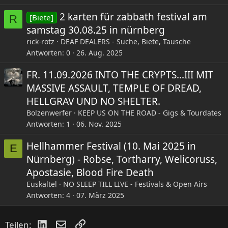
2 karten für zabbath festival am
[Biete]
R
samstag 30.08.25 in nürnberg
rick-rotz
DEAF DEALERS - Suche, Biete, Tausche
Antworten
0
26. Aug. 2025
FR. 11.09.2026 INTO THE CRYPTS...III MIT
MASSIVE ASSAULT, TEMPLE OF DREAD,
HELLGRAV UND NO SHELTER.
Bolzenwerfer
KEEP US ON THE ROAD - Gigs & Tourdates
Antworten
1
06. Nov. 2025
Hellhammer Festival (10. Mai 2025 in
E
Nürnberg) - Robse, Tortharry, Welicoruss,
Apostasie, Blood Fire Death
Euskaltel
NO SLEEP TILL LIVE - Festivals & Open Airs
Antworten
4
07. März 2025
LinkedIn
E-Mail
Link
Teilen: