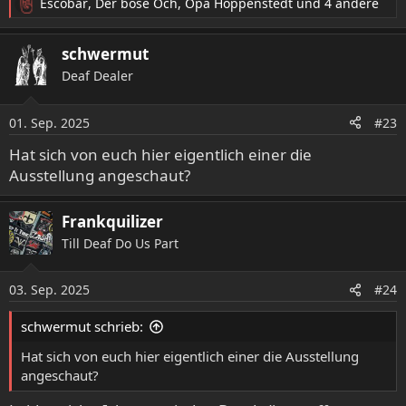
Escobar
,
Der böse Och
,
Opa Hoppenstedt
und 4 andere
R
e
a
schwermut
k
Deaf Dealer
t
i
o
01. Sep. 2025
#23
n
e
Hat sich von euch hier eigentlich einer die
n
Ausstellung angeschaut?
:
Frankquilizer
Till Deaf Do Us Part
03. Sep. 2025
#24
schwermut schrieb:
Hat sich von euch hier eigentlich einer die Ausstellung
angeschaut?