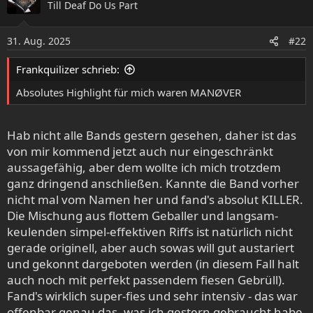
Till Deaf Do Us Part
t
i
o
31. Aug. 2025
#22
n
e
Frankquilizer schrieb:
n
:
Absolutes Highlight für mich waren MANØVER
Hab nicht alle Bands gestern gesehen, daher ist das
von mir kommend jetzt auch nur eingeschränkt
aussagefähig, aber dem wollte ich mich trotzdem
ganz dringend anschließen. Kannte die Band vorher
nicht mal vom Namen her und fand's absolut KILLER.
Die Mischung aus flottem Geballer und langsam-
keulenden simpel-effektiven Riffs ist natürlich nicht
gerade originell, aber auch sowas will gut austariert
und gekonnt dargeboten werden (in diesem Fall halt
auch noch mit perfekt passendem fiesen Gebrüll).
Fand's wirklich super-fies und sehr intensiv - das war
offenbar genau das, was ich gestern gebraucht habe.