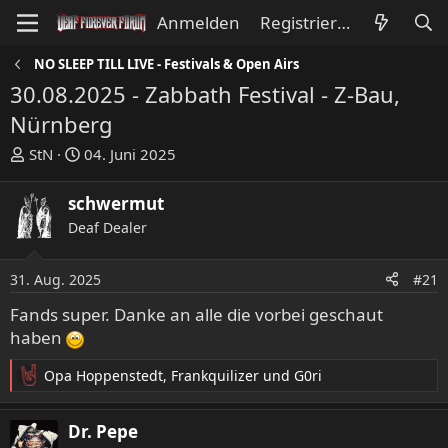
Anmelden
Registrieren
NO SLEEP TILL LIVE - Festivals & Open Airs
30.08.2025 - Zabbath Festival - Z-Bau,
Nürnberg
E
E
StN
04. Juni 2025
r
r
s
s
schwermut
t
t
Deaf Dealer
e
e
l
l
l
l
31. Aug. 2025
#21
e
t
Fands super. Danke an alle die vorbei geschaut
r
a
haben
m
Opa Hoppenstedt
,
Frankquilizer
und
G0ri
R
e
a
Dr. Pepe
k