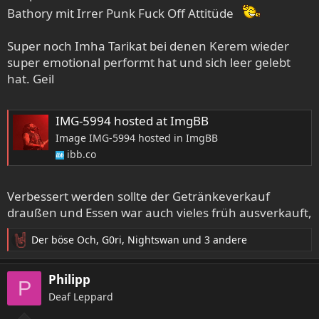
Bathory mit Irrer Punk Fuck Off Attitüde
Super noch Imha Tarikat bei denen Kerem wieder
super emotional performt hat und sich leer gelebt
hat. Geil
IMG-5994 hosted at ImgBB
Image IMG-5994 hosted in ImgBB
ibb.co
Verbessert werden sollte der Getränkeverkauf
draußen und Essen war auch vieles früh ausverkauft,
Der böse Och
,
G0ri
,
Nightswan
und 3 andere
R
e
a
Philipp
P
k
Deaf Leppard
t
i