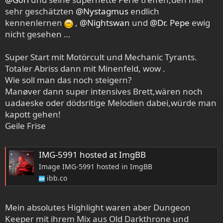
sehr geschätzten
@Nystagmus
endlich
kennenlernen
,
@Nightswan
und
@Dr. Pepe
ewig
nicht gesehen …
Super Start mit Motörcult und Mechanic Tyrants.
Totaler Abriss dann mit Minenfeld, wow .
Wie soll man das noch steigern?
Manøver dann super intensives Brett,wären noch
uadaeske oder dödsritige Melodien dabei,würde man
kapott gehen!
Geile Frise
IMG-5991 hosted at ImgBB
Image IMG-5991 hosted in ImgBB
ibb.co
Mein absolutes Highlight waren aber Dungeon
Keeper mit ihrem Mix aus Old Darkthrone und