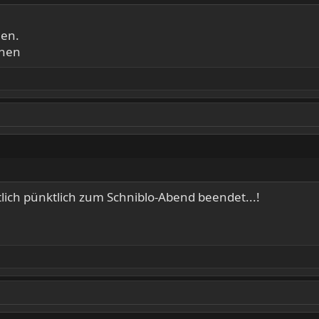
men.
ehen
tlich pünktlich zum Schniblo-Abend beendet...!