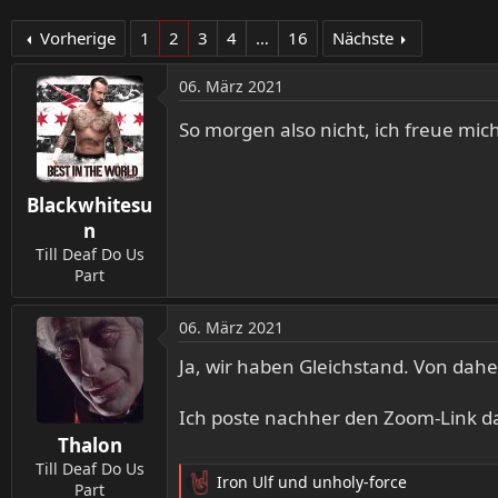
Vorherige
1
2
3
4
…
16
Nächste
06. März 2021
So morgen also nicht, ich freue mi
Blackwhitesu
n
Till Deaf Do Us
Part
06. März 2021
Ja, wir haben Gleichstand. Von da
Ich poste nachher den Zoom-Link da
Thalon
Till Deaf Do Us
Iron Ulf
und
unholy-force
Part
R