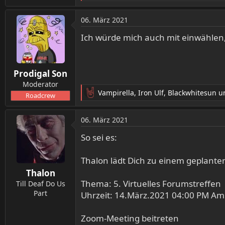
e
a
06. März 2021
k
t
Ich würde mich auch mit einwählen, 
i
o
n
Prodigal Son
e
n
Moderator
:
Vampirella
,
Iron Ulf
,
Blackwhitesun
un
Roadcrew
R
e
a
06. März 2021
k
t
So sei es:
i
o
Thalon lädt Dich zu einem geplante
n
Thalon
e
Thema: 5. Virtuelles Forumstreffen
n
Till Deaf Do Us
:
Part
Uhrzeit: 14.März.2021 04:00 PM Am
Zoom-Meeting beitreten