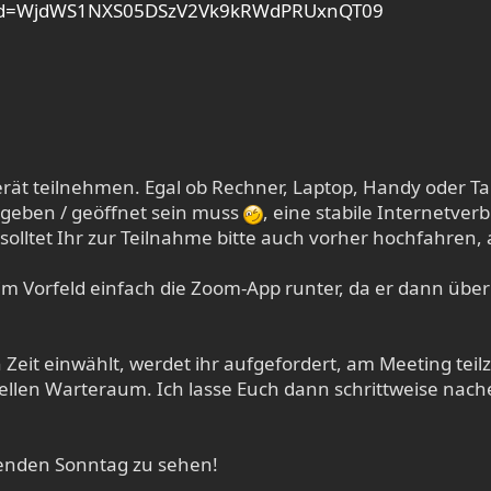
?pwd=WjdWS1NXS05DSzV2Vk9kRWdPRUxnQT09
rät teilnehmen. Egal ob Rechner, Laptop, Handy oder Tab
egeben / geöffnet sein muss
, eine stabile Internetver
solltet Ihr zur Teilnahme bitte auch vorher hochfahren
h im Vorfeld einfach die Zoom-App runter, da er dann üb
 Zeit einwählt, werdet ihr aufgefordert, am Meeting te
rtuellen Warteraum. Ich lasse Euch dann schrittweise na
enden Sonntag zu sehen!