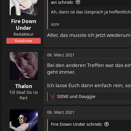
avi schrieb:
i
o
Ah, dann ist das Gespräch ja hoffentlic
n
Fire Down
e
scnr
n
Under
:
Redakteur
Alter, das musste ich jetzt wiederum
Roadcrew
06. März 2021
Bei den anderen Treffen war das ei
geht immer.
Ich lasse Euch dann einfach rein, so
Thalon
Till Deaf Do Us
SIEMI
und
Douggie
Part
R
e
a
06. März 2021
k
t
Fire Down Under schrieb:
i