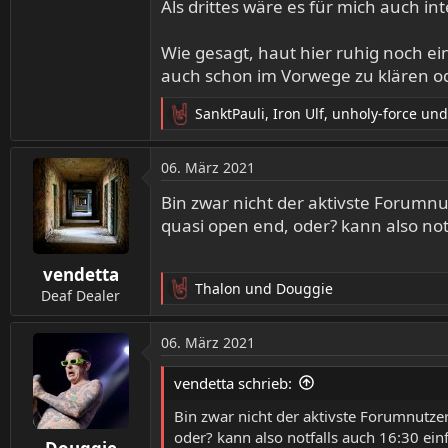
Als drittes wäre es für mich auch 
Wie gesagt, haut hier ruhig noch ei
auch schon im Vorwege zu klären od
SanktPauli
,
Iron Ulf
,
unholy-force
und
R
e
a
06. März 2021
k
t
Bin zwar nicht der aktivste Forumnut
i
quasi open end, oder? kann also no
o
n
vendetta
e
Thalon
und
Douggie
n
Deaf Dealer
R
:
e
a
06. März 2021
k
t
vendetta schrieb:
i
o
Bin zwar nicht der aktivste Forumnutzer
n
oder? kann also notfalls auch 16:30 e