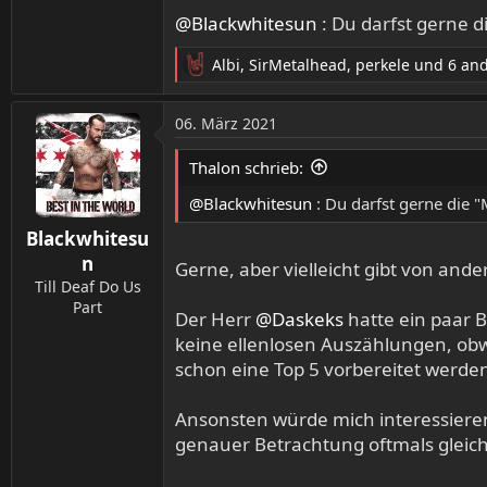
@Blackwhitesun
: Du darfst gerne 
Albi
,
SirMetalhead
,
perkele
und 6 an
R
e
a
06. März 2021
k
t
Thalon schrieb:
i
o
@Blackwhitesun
: Du darfst gerne die
n
Blackwhitesu
e
n
n
Gerne, aber vielleicht gibt von an
:
Till Deaf Do Us
Part
Der Herr
@Daskeks
hatte ein paar B
keine ellenlosen Auszählungen, obw
schon eine Top 5 vorbereitet werde
Ansonsten würde mich interessieren, 
genauer Betrachtung oftmals gleich