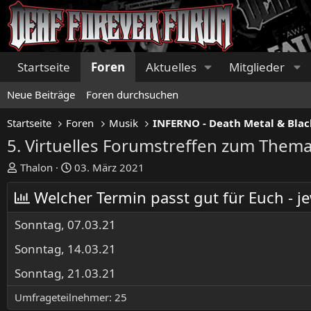
Startseite
Foren
Aktuelles
Mitglieder
Neue Beiträge
Foren durchsuchen
Startseite
Foren
Musik
INFERNO - Death Metal & Blac
5. Virtuelles Forumstreffen zum Thema
E
E
Thalon
03. März 2021
r
r
Welcher Termin passt gut für Euch - je
s
s
t
t
Sonntag, 07.03.21
e
e
l
l
Sonntag, 14.03.21
l
l
e
t
Sonntag, 21.03.21
r
a
Umfrageteilnehmer
25
m