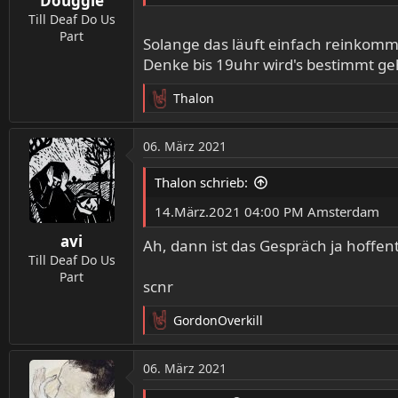
Douggie
e
n
Till Deaf Do Us
:
Part
Solange das läuft einfach reinkom
Denke bis 19uhr wird's bestimmt g
Thalon
R
e
a
06. März 2021
k
t
Thalon schrieb:
i
o
14.März.2021 04:00 PM Amsterdam
n
avi
e
Ah, dann ist das Gespräch ja hoffen
n
Till Deaf Do Us
:
Part
scnr
GordonOverkill
R
e
a
06. März 2021
k
t