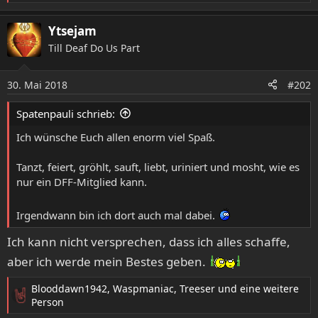
e
a
Ytsejam
k
Till Deaf Do Us Part
t
i
o
30. Mai 2018
#202
n
e
Spatenpauli schrieb:
n
:
Ich wünsche Euch allen enorm viel Spaß.
Tanzt, feiert, gröhlt, sauft, liebt, uriniert und mosht, wie es
nur ein DFF-Mitglied kann.
Irgendwann bin ich dort auch mal dabei.
Ich kann nicht versprechen, dass ich alles schaffe,
aber ich werde mein Bestes geben.
Blooddawn1942
,
Waspmaniac
,
Treeser
und eine weitere
R
Person
e