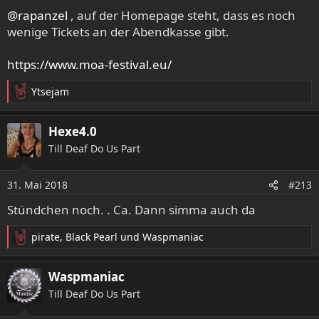
e
@rapanzel
, auf der Homepage steht, dass es noch
n
wenige Tickets an der Abendkasse gibt.
:
https://www.moa-festival.eu/
Ytsejam
R
e
a
Hexe4.0
k
Till Deaf Do Us Part
t
i
o
31. Mai 2018
#213
n
e
Stündchen noch. . Ca. Dann simma auch da
n
:
pirate
,
Black Pearl
und
Waspmaniac
R
e
a
Waspmaniac
k
Till Deaf Do Us Part
t
i