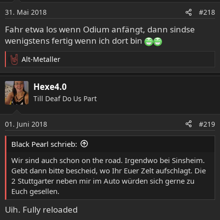
31. Mai 2018
#218
Fahr etwa los wenn Odium anfängt, dann sindse
wenigstens fertig wenn ich dort bin
Alt-Metaller
R
e
a
Hexe4.0
k
Till Deaf Do Us Part
t
i
o
01. Juni 2018
#219
n
e
Black Pearl schrieb:
n
:
Wir sind auch schon on the road. Irgendwo bei Sinsheim.
Gebt dann bitte bescheid, wo Ihr Euer Zelt aufschlagt. Die
2 Stuttgarter neben mir im Auto würden sich gerne zu
Euch gesellen.
Uih. Fully reloaded