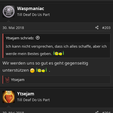
a
Waspmaniac
k
t
Till Deaf Do Us Part
i
o
30. Mai 2018
n
#203
e
n
Ytsejam schrieb:
:
Ich kann nicht versprechen, dass ich alles schaffe, aber ich
werde mein Bestes geben.
Wir werden uns so gut es geht gegenseitig
unterstützen
.
Ytsejam
R
e
a
Ytsejam
k
Till Deaf Do Us Part
t
i
o
30. Mai 2018
#204