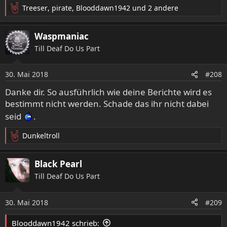
Treeser
,
pirate
,
Blooddawn1942
und 2 andere
R
e
a
Waspmaniac
k
Till Deaf Do Us Part
t
i
o
30. Mai 2018
#208
n
e
Danke dir. So ausführlich wie deine Berichte wird es
n
bestimmt nicht werden. Schade das ihr nicht dabei
:
seid
.
Dunkeltroll
R
e
a
Black Pearl
k
Till Deaf Do Us Part
t
i
o
30. Mai 2018
#209
n
e
Blooddawn1942 schrieb:
n