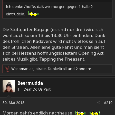
:
Ich denke /hoffe, daß wir morgen gegen 1 halb 2
eintrudeln.
Die Stuttgarter Bagage (es sind nur drei) wird sich
wohl auch so um 13 bis 13:30 Uhr einfinden. Dank
des fröhlichen Kadavers wird nicht viel los sein auf
den Straßen. Allen eine gute Fahrt und man sieht
sich bei Hessens hoffnungslosestem Opening Act,
seit es Musik gibt, Tapping the Pheasant.
Waspmaniac
,
pirate
,
Dunkeltroll
und 2 andere
R
e
a
Beermudda
k
Till Deaf Do Us Part
t
i
o
30. Mai 2018
#210
n
e
Morgen geht's endlich nachhause
n