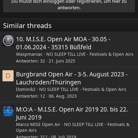
Du musst dich einloggen oder registrieren, um hier zu
i
antworten.
o
n
e
Similar threads
n
:
10. M.I.S.E. Open Air MOA - 30.05 -
01.06.2024 - 35315 Büßfeld
Waspmaniac
NO SLEEP TILL LIVE - Festivals & Open Airs
Antworten
32
21. Juni 2025
Burgbrand Open Air - 3-5. August 2023 -
D
Lauchröden/Thüringen
Dominik2
NO SLEEP TILL LIVE - Festivals & Open Airs
Antworten
12
06. Aug. 2023
M:O:A - M.I.S.E. Open Air 2019 20. bis 22.
Juni 2019
Marco MISE Open Air
NO SLEEP TILL LIVE - Festivals &
Open Airs
Antworten
312
08. Juli 2019