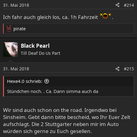
o
31. Mai 2018
#214
n
e
Ich fahr auch gleich los, ca. 1h Fahrzeit
.
n
:
pirate
R
e
a
Black Pearl
k
Till Deaf Do Us Part
t
i
o
31. Mai 2018
#215
n
e
Hexe4.0 schrieb:
n
:
Stündchen noch. . Ca. Dann simma auch da
Wir sind auch schon on the road. Irgendwo bei
Sinsheim. Gebt dann bitte bescheid, wo Ihr Euer Zelt
aufschlagt. Die 2 Stuttgarter neben mir im Auto
würden sich gerne zu Euch gesellen.