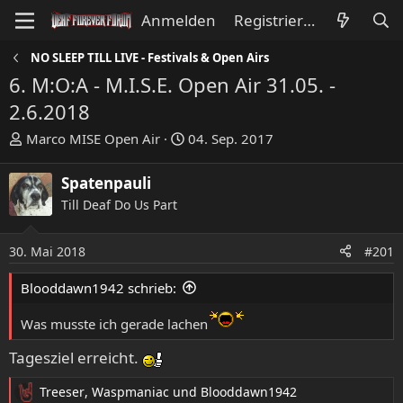
Anmelden
Registrieren
NO SLEEP TILL LIVE - Festivals & Open Airs
6. M:O:A - M.I.S.E. Open Air 31.05. -
2.6.2018
E
E
Marco MISE Open Air
04. Sep. 2017
r
r
s
s
Spatenpauli
t
t
Till Deaf Do Us Part
e
e
l
l
l
l
30. Mai 2018
#201
e
t
Blooddawn1942 schrieb:
r
a
m
Was musste ich gerade lachen
Tagesziel erreicht.
Treeser
,
Waspmaniac
und
Blooddawn1942
R