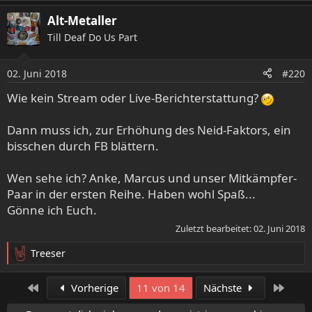
Alt-Metaller
Till Deaf Do Us Part
02. Juni 2018
#220
Wie kein Stream oder Live-Berichterstattung?
Dann muss ich, zur Erhöhung des Neid-Faktors, ein
bisschen durch FB blättern.
Wen sehe ich? Anke, Marcus und unser Mitkämpfer-
Paar in der ersten Reihe. Haben wohl Spaß...
Gönne ich Euch.
Zuletzt bearbeitet:
02. Juni 2018
Treeser
R
e
a
Erste
Letzt
Vorherige
11 von 14
Nächste
k
t