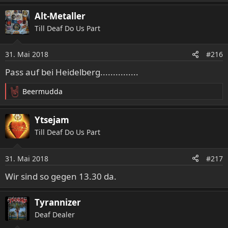
Alt-Metaller
Till Deaf Do Us Part
31. Mai 2018
#216
Pass auf bei Heidelberg...............
Beermudda
R
e
a
Ytsejam
k
Till Deaf Do Us Part
t
i
o
31. Mai 2018
#217
n
e
Wir sind so gegen 13.30 da.
n
:
Tyrannizer
Deaf Dealer