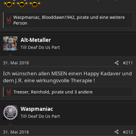
:
Waspmaniac
,
Blooddawn1942
,
pirate
und eine weitere
R
Person
e
a
Alt-Metaller
k
t
Till Deaf Do Us Part
i
o
31. Mai 2018
n
#211
e
Ich wünschen allen MISEN einen Happy Kadaver und
n
dem J.R. eine wirkungsvolle Therapie !
:
Treeser
,
Reinhold
,
pirate
und 3 andere
R
e
a
Waspmaniac
k
Till Deaf Do Us Part
t
i
o
31. Mai 2018
#212
n