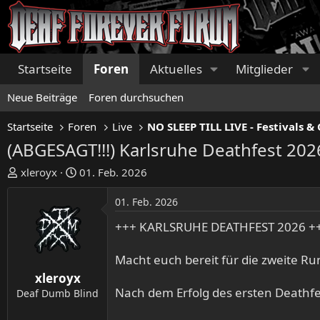
Startseite
Foren
Aktuelles
Mitglieder
Neue Beiträge
Foren durchsuchen
Startseite
Foren
Live
(ABGESAGT!!!) Karlsruhe Deathfest 202
E
E
xleroyx
01. Feb. 2026
r
r
s
s
01. Feb. 2026
t
t
+++ KARLSRUHE DEATHFEST 2026 +
e
e
l
l
Macht euch bereit für die zweite Ru
l
l
e
t
xleroyx
r
a
Nach dem Erfolg des ersten Deathfes
Deaf Dumb Blind
m