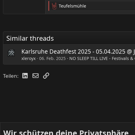
Teufelsmühle
R
e
a
k
t
Similar threads
i
o
n
Karlsruhe Deathfest 2025 - 05.04.2025 @ 
e
xleroyx
06. Feb. 2025
NO SLEEP TILL LIVE - Festivals &
n
:
LinkedIn
E-Mail
Link
Teilen:
Wir schützen deine Privatsphäre