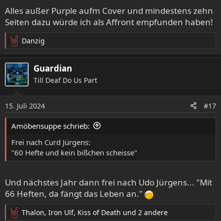
e
Alles außer Purple aufm Cover und mindestens zehn
n
Seiten dazu würde ich als Affront empfunden haben!
:
Danzig
R
e
a
Guardian
k
Till Deaf Do Us Part
t
i
o
15. Juli 2024
#17
n
e
Amöbensuppe schrieb:
n
:
Frei nach Curd Jürgens:
"60 Hefte und kein bißchen scheisse"
Und nächstes Jahr dann frei nach Udo Jürgens... "Mit
66 Heften, da fängt das Leben an."
Thalon
,
Iron Ulf
,
Kiss of Death
und 2 andere
R