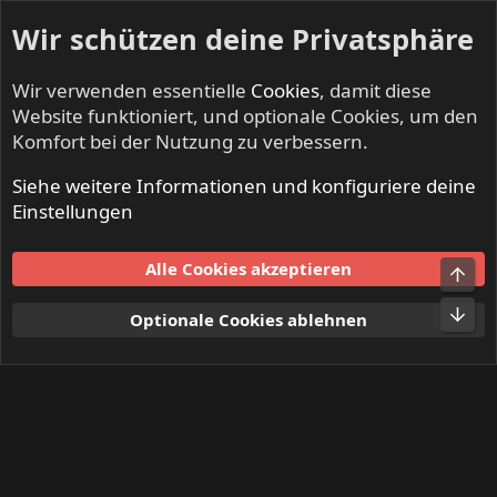
Wir schützen deine Privatsphäre
Wir verwenden essentielle
Cookies
, damit diese
Website funktioniert, und optionale Cookies, um den
Komfort bei der Nutzung zu verbessern.
Siehe weitere Informationen und konfiguriere deine
DEAF FOREVER - Alles zum Magazin
Einstellungen
Cookies
Alle Cookies akzeptieren
Obe
Kontakt
Nutzungsbedingungen
Datenschutz
Hilfe und Impressum
Start
R
Unt
Optionale Cookies ablehnen
S
S
®
Community platform by XenForo
© 2010-2024 XenForo Ltd.