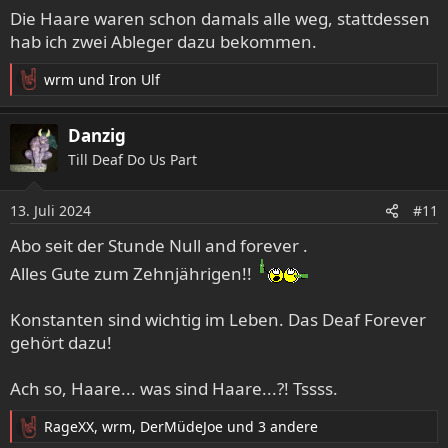
e
Die Haare waren schon damals alle weg, stattdessen
n
hab ich zwei Ableger dazu bekommen.
:
wrm
und
Iron Ulf
R
e
a
Danzig
k
Till Deaf Do Us Part
t
i
o
13. Juli 2024
#11
n
e
Abo seit der Stunde Null and forever .
n
Alles Gute zum Zehnjährigen!!
:
Konstanten sind wichtig im Leben. Das Deaf Forever
gehört dazu!
Ach so, Haare... was sind Haare...?! Tssss.
RageXX
,
wrm
,
DerMüdeJoe
und 3 andere
R