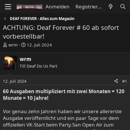
Anmelden
Registrieren
DEAF FOREVER - Alles zum Magazin
ACHTUNG: Deaf Forever # 60 ab sofort
vorbestellbar!
E
E
wrm
12. Juli 2024
r
r
s
s
wrm
t
t
Till Deaf Do Us Part
e
e
l
l
l
l
12. Juli 2024
#1
e
t
60 Ausgaben multipliziert mit zwei Monaten = 120
r
a
Monate = 10 Jahre!
m
Vor genau zehn Jahren haben wir unsere allererste
Ausgabe veröffentlicht und ein paar Tage vor dem
offiziellen VK-Start beim Party.San Open Air zum