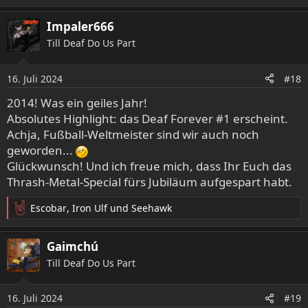
e
a
Impaler666
k
Till Deaf Do Us Part
t
i
o
16. Juli 2024
#18
n
e
2014! Was ein geiles Jahr!
n
Absolutes Highlight: das Deaf Forever #1 erscheint.
:
Achja, Fußball-Weltmeister sind wir auch noch
geworden...
Glückwunsch! Und ich freue mich, dass Ihr Euch das
Thrash-Metal-Special fürs Jubiläum aufgespart habt.
Escobar
,
Iron Ulf
und
Seehawk
R
e
a
Gaimchú
k
Till Deaf Do Us Part
t
i
o
16. Juli 2024
#19
n