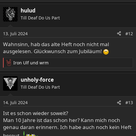
e
a
hulud
k
Till Deaf Do Us Part
t
i
o
13. Juli 2024
#12
n
e
Wahnsinn, hab das alte Heft noch nicht mal
n
ausgelesen. Glückwunsch zum Jubiläum!
:
Iron Ulf
und
wrm
R
e
a
unholy-force
k
Till Deaf Do Us Part
t
i
o
14. Juli 2024
#13
n
e
Ist es schon wieder soweit?
n
Man 10 Jahre ist das schon her? Kann mich noch
:
genau daran erinnern. Ich habe auch noch kein Heft
bereut.