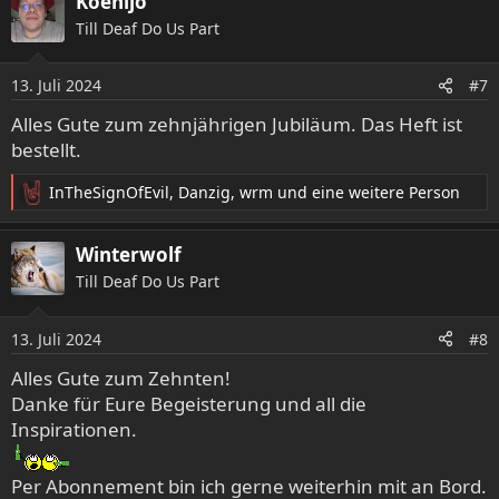
Koenijo
k
Till Deaf Do Us Part
t
i
o
13. Juli 2024
#7
n
e
Alles Gute zum zehnjährigen Jubiläum. Das Heft ist
n
bestellt.
:
InTheSignOfEvil
,
Danzig
,
wrm
und eine weitere Person
R
e
a
Winterwolf
k
Till Deaf Do Us Part
t
i
o
13. Juli 2024
#8
n
e
Alles Gute zum Zehnten!
n
Danke für Eure Begeisterung und all die
:
Inspirationen.
Per Abonnement bin ich gerne weiterhin mit an Bord.