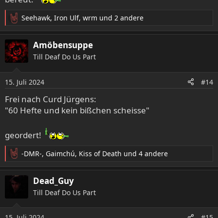
Seehawk
,
Iron Ulf
,
wrm
und 2 andere
R
e
a
Amöbensuppe
k
Till Deaf Do Us Part
t
i
o
15. Juli 2024
#14
n
e
Frei nach Curd Jürgens:
n
"60 Hefte und kein bißchen scheisse"
:
geordert!
-DMR-
,
Gaimchú
,
Kiss of Death
und 4 andere
R
e
a
Dead_Guy
k
Till Deaf Do Us Part
t
i
o
15. Juli 2024
#15