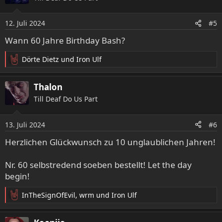
i
o
12. Juli 2024
#5
n
e
Wann 60 Jahre Birthday Bash?
n
:
Dörte Dietz
und
Iron Ulf
R
e
a
Thalon
k
Till Deaf Do Us Part
t
i
o
13. Juli 2024
#6
n
e
Herzlichen Glückwunsch zu 10 unglaublichen Jahren!
n
:
Nr. 60 selbstredend soeben bestellt! Let the day
begin!
InTheSignOfEvil
,
wrm
und
Iron Ulf
R
e
a