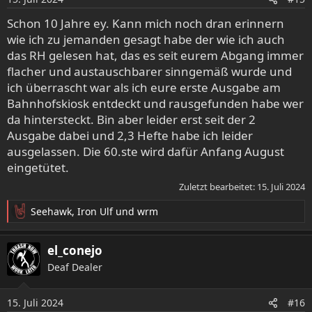
n
e
Schon 10 Jahre ey. Kann mich noch dran erinnern
n
wie ich zu jemanden gesagt habe der wie ich auch
:
das RH gelesen hat, das es seit eurem Abgang immer
flacher und austauschbarer sinngemäß wurde und
ich überrascht war als ich eure erste Ausgabe am
Bahnhofskiosk entdeckt und rausgefunden habe wer
da hintersteckt. Bin aber leider erst seit der 2
Ausgabe dabei und 2,3 Hefte habe ich leider
ausgelassen. Die 60.ste wird dafür Anfang August
eingetütet.
Zuletzt bearbeitet:
15. Juli 2024
Seehawk
,
Iron Ulf
und
wrm
R
e
a
el_conejo
k
Deaf Dealer
t
i
o
15. Juli 2024
#16
n