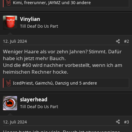
Kimi
,
freerunner
,
JAYMZ
und 30 andere
R
e
a
Vinylian
k
Till Deaf Do Us Part
t
i
o
12. Juli 2024
#2
n
e
Weniger Haare als vor zehn Jahren? Stimmt. Dafür
n
habe ich jetzt mehr Bauch.
:
Und die #60 wird nachher vorbestellt, wenn ich am
heimischen Rechner hocke.
IcedPriest
,
Gaimchú
,
Danzig
und 5 andere
R
e
a
slayerhead
k
Till Deaf Do Us Part
t
i
o
12. Juli 2024
#3
n
e