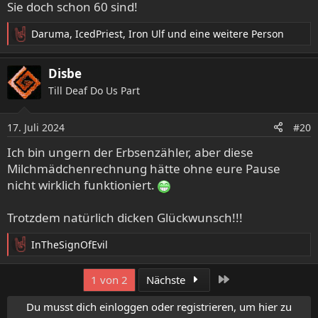
Sie doch schon 60 sind!
Daruma
,
IcedPriest
,
Iron Ulf
und eine weitere Person
R
e
a
Disbe
k
Till Deaf Do Us Part
t
i
o
17. Juli 2024
#20
n
e
Ich bin ungern der Erbsenzähler, aber diese
n
Milchmädchenrechnung hätte ohne eure Pause
:
nicht wirklich funktioniert.
Trotzdem natürlich dicken Glückwunsch!!!
InTheSignOfEvil
R
e
a
Letzte
1 von 2
Nächste
k
t
Du musst dich einloggen oder registrieren, um hier zu
i