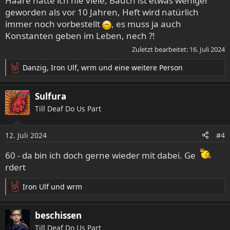
Haare hatte ich nie viele, Bauch ist etwas weniger
n
geworden als vor 10 Jahren, Heft wird natürlich
:
immer noch vorbestellt
, es muss ja auch
Konstanten geben im Leben, nech ?!
Zuletzt bearbeitet:
16. Juli 2024
Danzig
,
Iron Ulf
,
wrm
und eine weitere Person
R
e
a
Sulfura
k
Till Deaf Do Us Part
t
i
o
12. Juli 2024
#4
n
e
60 - da bin ich doch gerne wieder mit dabei. Ge
n
rdert
:
Iron Ulf
und
wrm
R
e
a
beschissen
k
Till Deaf Do Us Part
t