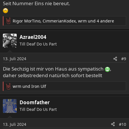
Seit Nummer Eins nie bereut.
Rigor MorTino
,
CimmerianKodex
,
wrm
und 4 andere
R
e
a
Azrael2004
k
Till Deaf Do Us Part
t
i
o
13. Juli 2024
#9
n
e
Die Sechzig ist mir von Haus aus sympatisch
,
n
daher selbstredend natürlich sofort bestellt
:
wrm
und
Iron Ulf
R
e
a
Doomfather
k
Till Deaf Do Us Part
t
i
o
13. Juli 2024
#10
n