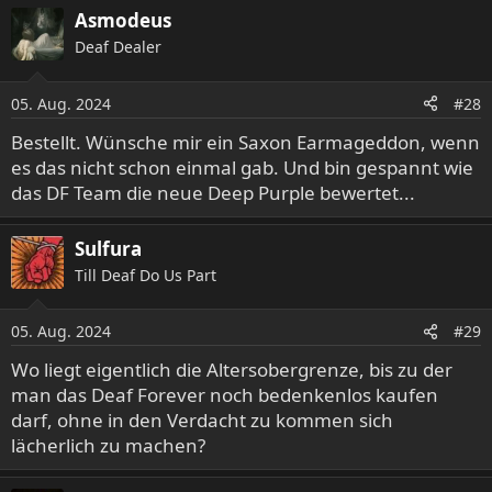
Asmodeus
k
t
Deaf Dealer
i
o
05. Aug. 2024
n
#28
e
Bestellt. Wünsche mir ein Saxon Earmageddon, wenn
n
es das nicht schon einmal gab. Und bin gespannt wie
:
das DF Team die neue Deep Purple bewertet...
Sulfura
Till Deaf Do Us Part
05. Aug. 2024
#29
Wo liegt eigentlich die Altersobergrenze, bis zu der
man das Deaf Forever noch bedenkenlos kaufen
darf, ohne in den Verdacht zu kommen sich
lächerlich zu machen?