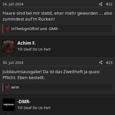
24. Juli 2024
#22
Haare sind bei mir stabil, eher mehr geworden ... also
zumindest auf'm Rücken!
InTheSignOfEvil
und
-DMR-
R
e
a
Achim F.
k
Till Deaf Do Us Part
t
i
o
30. Juli 2024
#23
n
e
Jubiläumsausgabe! Da ist das Zweitheft ja quasi
n
Pflicht. Eben bestellt.
:
wrm
R
e
a
-DMR-
k
Till Deaf Do Us Part
t
i