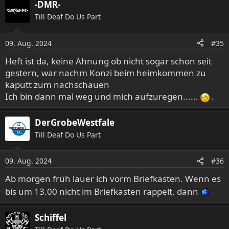
-DMR-
k
Till Deaf Do Us Part
t
i
o
09. Aug. 2024
#35
n
e
Heft ist da, keine Ahnung ob nicht sogar schon seit
n
gestern, war nachm Konzi beim heimkommen zu
:
kaputt zum nachschauen
Ich bin dann mal weg und mich aufzuregen......
.
DerGrobeWestfale
Till Deaf Do Us Part
09. Aug. 2024
#36
Ab morgen früh lauer ich vorm Briefkasten. Wenn es
bis um 13.00 nicht im Briefkasten rappelt, dann
Schiffel