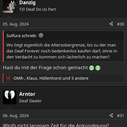
Danzig
Till Deaf Do Us Part
05. Aug. 2024
#30
Sulfura schrieb:
Wo liegt eigentlich die Altersobergrenze, bis zu der man
das Deaf Forever noch bedenkenlos kaufen darf, ohne in
den Verdacht zu kommen sich lächerlich zu machen?
Hast du mit der Frage schon gemacht
-DMR-
,
Klaus
,
Höllenhorst
und 5 andere
R
e
a
Arntor
k
Deaf Dealer
t
i
o
06. Aug. 2024
#31
n
e
Wird’s nicht langsam Zeit für die Ankündigung?