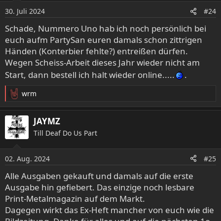
o
30. Juli 2024
#24
n
e
Schade, Nummero Uno hab ich noch persönlich bei
n
euch aufm PartySan euren damals schon zittrigen
:
Händen (Konterbier fehlte?) entreißen dürfen.
Wegen Scheiss-Arbeit dieses Jahr wieder nicht am
Start, dann bestell ich halt wieder online.....
.
wrm
R
e
a
JAYMZ
k
Till Deaf Do Us Part
t
i
o
02. Aug. 2024
#25
n
e
Alle Ausgaben gekauft und damals auf die erste
n
Ausgabe hin gefiebert. Das einzige noch lesbare
:
Print-Metalmagazin auf dem Markt.
Dagegen wirkt das Ex-Heft mancher von euch wie die