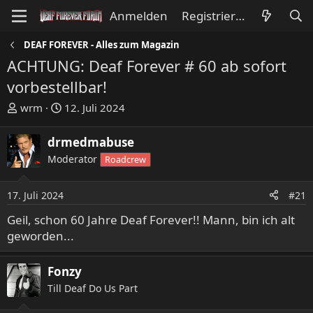
Anmelden
Registrieren
DEAF FOREVER - Alles zum Magazin
ACHTUNG: Deaf Forever # 60 ab sofort
vorbestellbar!
E
E
wrm
12. Juli 2024
r
r
s
s
drmedmabuse
t
t
Moderator
Roadcrew
e
e
l
l
l
l
17. Juli 2024
#21
e
t
Geil, schon 60 Jahre Deaf Forever!! Mann, bin ich alt
r
a
geworden...
m
Fonzy
Till Deaf Do Us Part