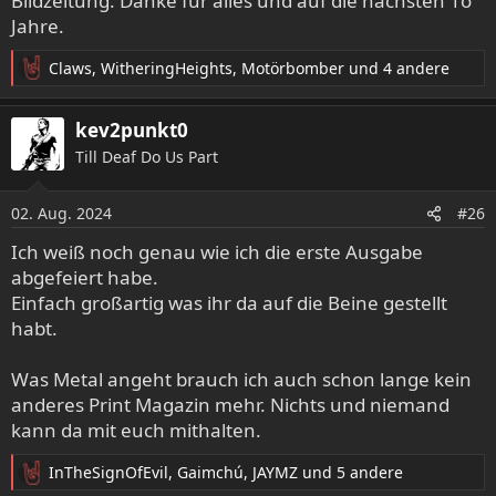
Bildzeitung. Danke für alles und auf die nächsten 1o
Jahre.
Claws
,
WitheringHeights
,
Motörbomber
und 4 andere
R
e
a
kev2punkt0
k
Till Deaf Do Us Part
t
i
o
02. Aug. 2024
#26
n
e
Ich weiß noch genau wie ich die erste Ausgabe
n
abgefeiert habe.
:
Einfach großartig was ihr da auf die Beine gestellt
habt.
Was Metal angeht brauch ich auch schon lange kein
anderes Print Magazin mehr. Nichts und niemand
kann da mit euch mithalten.
InTheSignOfEvil
,
Gaimchú
,
JAYMZ
und 5 andere
R