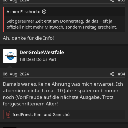
n
e
Achim F. schrieb:
n
:
Seit geraumer Zeit erst am Donnerstag, da das Heft ja
offiziell nicht mehr Mittwoch, sondern Freitag erscheint.
Ah, danke für die Info!
DerGrobeWestfale
Till Deaf Do Us Part
06. Aug. 2024
#34
Damals war es.Keine Ahnung was mich erwartet. Ich
abonniere einfach mal. 10 Jahre später und immer
noch (Vor)Freude auf die nächste Ausgabe. Trotz
fortgeschrittenem Alter!
IcedPriest
,
Kimi
und
Gaimchú
R
e
a