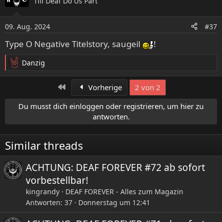
Till Deaf Do Us Part
09. Aug. 2024
#37
Type O Negative Titelstory, saugeil
!
Danzig
R
e
a
Erste
Vorherige
2 von 2
k
t
Du musst dich einloggen oder registrieren, um hier zu
i
antworten.
o
n
e
Similar threads
n
:
ACHTUNG: DEAF FOREVER #72 ab sofort
vorbestellbar!
kingrandy
DEAF FOREVER - Alles zum Magazin
Antworten
37
Donnerstag um 12:41