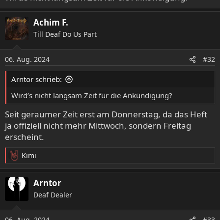
n
:
Achim F.
Till Deaf Do Us Part
06. Aug. 2024
#32
Arntor schrieb:
Wird’s nicht langsam Zeit für die Ankündigung?
Seit geraumer Zeit erst am Donnerstag, da das Heft
ja offiziell nicht mehr Mittwoch, sondern Freitag
erscheint.
Kimi
R
e
a
Arntor
k
Deaf Dealer
t
i
o
06. Aug. 2024
#33