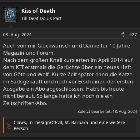
e
a
Kiss of Death
k
Till Deaf Do Us Part
t
i
o
03. Aug. 2024
#27
n
e
Auch von mir Glückwunsch und Danke für 10 Jahre
n
Magazin und Forum.
:
Nach dem großen Knall kursierten im April 2014 auf
dem KIT erstmals die Gerüchte über ein neues Heft
von Götz und Wolf. Kurze Zeit später dann die Katze
im Sack gekauft und noch vor Erscheinen der ersten
Ausgabe ein Abo abgeschlossen. Hab's bis heute
nicht bereut. So lange hatte ich noch nie ein
Zeitschriften-Abo.
Zuletzt bearbeitet:
18. Aug. 2024
Claws
,
InTheSignOfEvil
,
St. Barbara
und eine weitere
R
Person
e
a