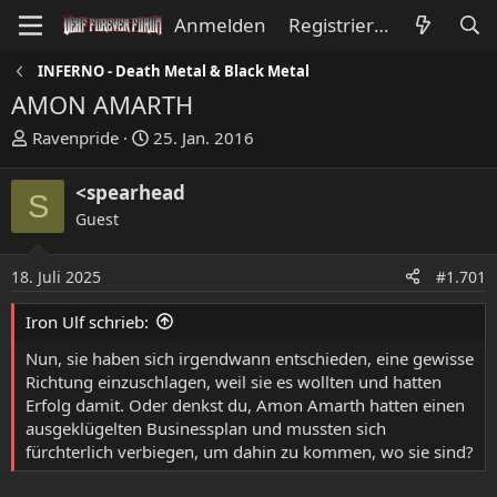
Anmelden
Registrieren
INFERNO - Death Metal & Black Metal
AMON AMARTH
E
E
Ravenpride
25. Jan. 2016
r
r
s
s
<spearhead
S
t
t
Guest
e
e
l
l
l
l
18. Juli 2025
#1.701
e
t
Iron Ulf schrieb:
r
a
m
Nun, sie haben sich irgendwann entschieden, eine gewisse
Richtung einzuschlagen, weil sie es wollten und hatten
Erfolg damit. Oder denkst du, Amon Amarth hatten einen
ausgeklügelten Businessplan und mussten sich
fürchterlich verbiegen, um dahin zu kommen, wo sie sind?