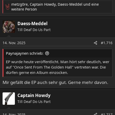
metzg0re
,
Captain Howdy
,
Daess-Meddel
und eine
R
weitere Person
- YouTube
e
a
YouTubessa voit nauttia parhaista videoista ja musiikista,
Daess-Meddel
k
ladata alkuperäistä sisältöä ja jakaa kaiken ystäviesi,
t
perheesi ja koko maailman kanssa.
Till Deaf Do Us Part
i
www.youtube.com
o
14. Nov. 2025
n
#1.716
e
n
Paynajaynen schrieb:
:
EP wurde heute veröffentlicht. Man hört sehr deutlich, wer
auf "Once Sent From The Golden Hall" vertreten war. Die
dürfen gerne ein Album einzocken.
Mir gefällt die EP auch sehr gut. Gerne mehr davon.
Captain Howdy
Till Deaf Do Us Part
14. Nov. 2025
#1.717