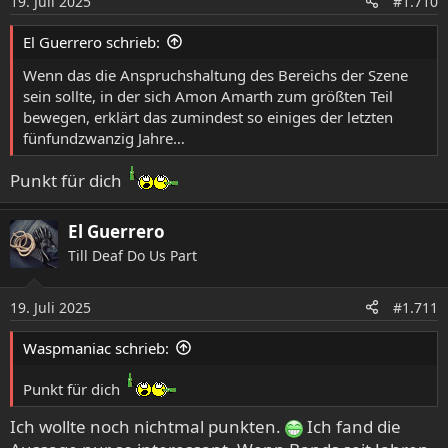
19. Juli 2025
n
#1.710
e
n
El Guerrero schrieb:
:
Wenn das die Anspruchshaltung des Bereichs der Szene
sein sollte, in der sich Amon Amarth zum größten Teil
bewegen, erklärt das zumindest so einiges der letzten
fünfundzwanzig Jahre…
Punkt für dich
El Guerrero
Till Deaf Do Us Part
19. Juli 2025
#1.711
Waspmaniac schrieb:
Punkt für dich
Ich wollte noch nichtmal punkten.
Ich fand die