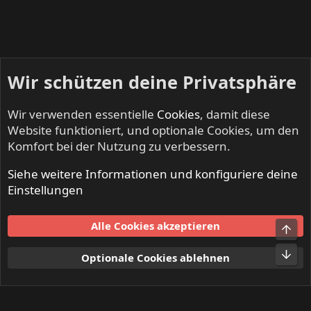
Wir schützen deine Privatsphäre
Wir verwenden essentielle
Cookies
, damit diese
Website funktioniert, und optionale Cookies, um den
Komfort bei der Nutzung zu verbessern.
Siehe weitere Informationen und konfiguriere deine
INFERNO - Death Metal & Black Metal
Einstellungen
Cookies
Alle Cookies akzeptieren
Obe
Kontakt
Nutzungsbedingungen
Datenschutz
Hilfe und Impressum
Start
R
Unt
Optionale Cookies ablehnen
S
S
®
Community platform by XenForo
© 2010-2024 XenForo Ltd.