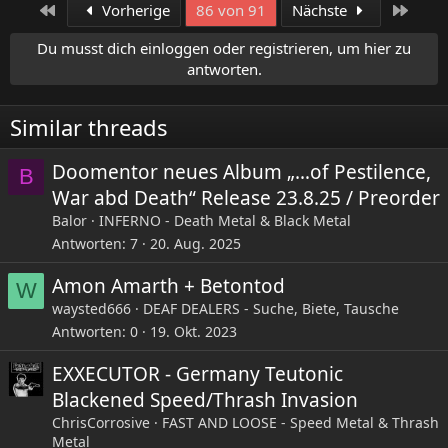
a
Erste
Letzt
Vorherige
86 von 91
Nächste
k
t
Du musst dich einloggen oder registrieren, um hier zu
i
antworten.
o
n
e
Similar threads
n
:
Doomentor neues Album „…of Pestilence,
B
War abd Death“ Release 23.8.25 / Preorder
Balor
INFERNO - Death Metal & Black Metal
Antworten
7
20. Aug. 2025
Amon Amarth + Betontod
W
waysted666
DEAF DEALERS - Suche, Biete, Tausche
Antworten
0
19. Okt. 2023
EXXECUTOR - Germany Teutonic
Blackened Speed/Thrash Invasion
ChrisCorrosive
FAST AND LOOSE - Speed Metal & Thrash
Metal