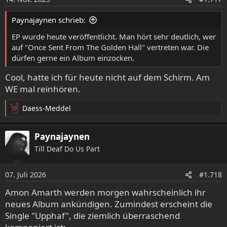
Paynajaynen schrieb:
EP wurde heute veröffentlicht. Man hört sehr deutlich, wer
auf "Once Sent From The Golden Hall" vertreten war. Die
dürfen gerne ein Album einzocken.
Cool, hatte ich für heute nicht auf dem Schirm. Am
WE mal reinhören.
Daess-Meddel
R
e
a
Paynajaynen
k
Till Deaf Do Us Part
t
i
o
07. Juli 2026
#1.718
n
e
Amon Amarth werden morgen wahrscheinlich ihr
n
neues Album ankündigen. Zumindest erscheint die
:
Single "Upphaf", die ziemlich überraschend