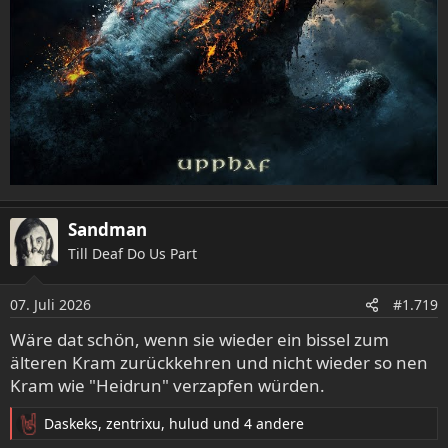
Sandman
Till Deaf Do Us Part
07. Juli 2026
#1.719
Wäre dat schön, wenn sie wieder ein bissel zum
älteren Kram zurückkehren und nicht wieder so nen
Kram wie "Heidrun" verzapfen würden.
Daskeks
,
zentrixu
,
hulud
und 4 andere
R