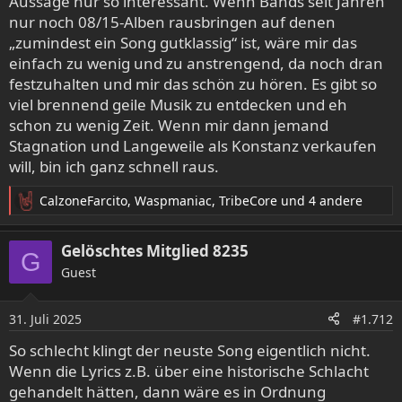
Aussage nur so interessant. Wenn Bands seit Jahren
nur noch 08/15-Alben rausbringen auf denen
„zumindest ein Song gutklassig“ ist, wäre mir das
einfach zu wenig und zu anstrengend, da noch dran
festzuhalten und mir das schön zu hören. Es gibt so
viel brennend geile Musik zu entdecken und eh
schon zu wenig Zeit. Wenn mir dann jemand
Stagnation und Langeweile als Konstanz verkaufen
will, bin ich ganz schnell raus.
CalzoneFarcito
,
Waspmaniac
,
TribeCore
und 4 andere
R
e
a
Gelöschtes Mitglied 8235
G
k
Guest
t
i
o
31. Juli 2025
#1.712
n
e
So schlecht klingt der neuste Song eigentlich nicht.
n
Wenn die Lyrics z.B. über eine historische Schlacht
:
gehandelt hätten, dann wäre es in Ordnung