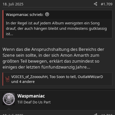
18. Juli 2025
#1.709
Waspmaniac schrieb:
In der Regel ist auf jedem Album wenigsten ein Song
drauf, der auch hängen bleibt und mindestens gutklassig
ist...
Wenn das die Anspruchshaltung des Bereichs der
Szene sein sollte, in der sich Amon Amarth zum
größten Teil bewegen, erklärt das zumindest so
einiges der letzten fünfundzwanzig Jahre…
VOICES_of_ZzooouhH
,
Too Soon to tell
,
OutlaWWizarD
R
und 4 andere
e
a
Waspmaniac
k
t
Till Deaf Do Us Part
i
o