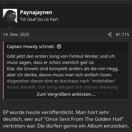
e
a
Paynajaynen
k
Till Deaf Do Us Part
t
i
o
14. Nov. 2025
#1.715
n
e
Captain Howdy schrieb:
n
:
Gibt jetzt den ersten Song von Fimbul Winter, und ich
muss sagen, dass er schon ziemlich geil ist.
Klar, die Growls sind komplett anders als die von Hegg,
aber ich denke, davon muss man sich einfach lösen.
Abgesehen davon tönt es durchaus nach "mittelalten"
Amon Amarth. Der Song steigert sich meiner Meinung
nach enorm im Verlauf - gerade im 2. Teil des Songs
Zum Vergrößern anklicken....
drehen sie nochmal auf. Der Teil nach dem Solo ist zwar
relativ simpel, aber dafür umso epischer. Da bin ich mal
EP wurde heute veröffentlicht. Man hört sehr
auf mehr Material gespannt!
deutlich, wer auf "Once Sent From The Golden Hall"
vertreten war. Die dürfen gerne ein Album einzocken.
FIMBUL WINTER - Mounds of Stones