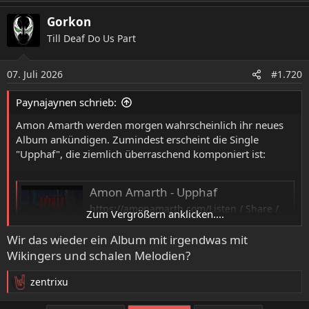
e
a
Gorkon
k
Till Deaf Do Us Part
t
i
o
07. Juli 2026
#1.720
n
e
Paynajaynen schrieb:
n
:
Amon Amarth werden morgen wahrscheinlich ihr neues
Album ankündigen. Zumindest erscheint die Single
"Upphaf", die ziemlich überraschend komponiert ist:
Amon Amarth - Upphaf
https://amonamarth.com/Listen / Share /
Zum Vergrößern anklicken....
Playlist “Upphaf” /
https://lnk.to/UpphafAmon Amarth Live
Wir das wieder ein Album mit irgendwas mit
Dates:UK:Oct 09: England - Manchester, O2
Wikingers und schalen Melodien?
Apollo Oct 10: En...
www.youtube.com
zentrixu
R
e