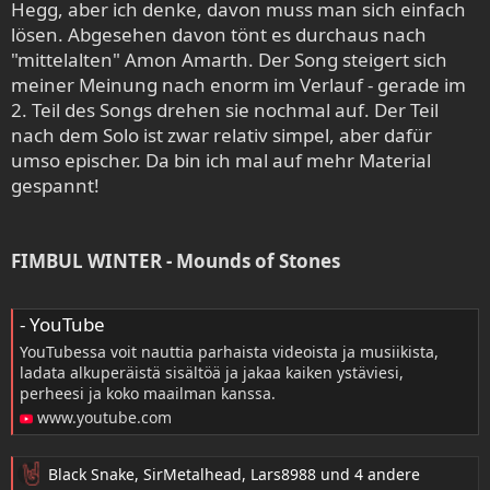
Hegg, aber ich denke, davon muss man sich einfach
Three former
AMON AMARTH
members have joined
lösen. Abgesehen davon tönt es durchaus nach
forces in a new band called
FIMBUL WINTER
. The project
"mittelalten" Amon Amarth. Der Song steigert sich
consists of original
AMON AMARTH
members
Niko
meiner Meinung nach enorm im Verlauf - gerade im
Kaukinen
on drums and
Anders Biazzi
(formerly
Anders
2. Teil des Songs drehen sie nochmal auf. Der Teil
Hansson
) on guitar, and former
AMON AMARTH
nach dem Solo ist zwar relativ simpel, aber dafür
drummer
Fredrik Andersson
on lead guitar. Completing
umso epischer. Da bin ich mal auf mehr Material
the lineup are
Gustav Myrin
on bass and
Clint Williams
gespannt!
on vocals.
The focus for now is to play the old demo and classic
songs we were all involved with in some way but we
FIMBUL WINTER - Mounds of Stones
already have five original new songs written and demoed,
some songs including riffs that were originally written for
- YouTube
AMON AMARTH
, which will be recorded and released at
some point.
YouTubessa voit nauttia parhaista videoista ja musiikista,
ladata alkuperäistä sisältöä ja jakaa kaiken ystäviesi,
perheesi ja koko maailman kanssa.
www.youtube.com
Black Snake
,
SirMetalhead
,
Lars8988
und 4 andere
R