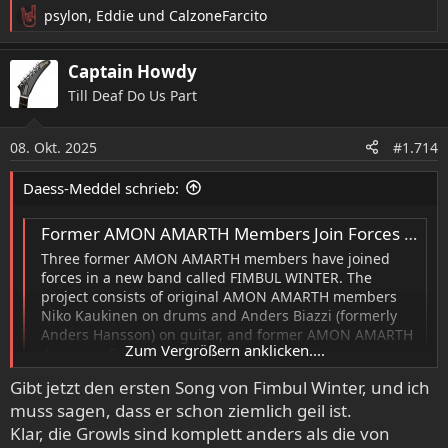
psylon
,
Eddie
und
CalzoneFarcito
R
e
a
Captain Howdy
k
Till Deaf Do Us Part
t
i
o
08. Okt. 2025
#1.714
n
e
Daess-Meddel schrieb:
n
:
Former AMON AMARTH Members Join Forces In New Band Called FIMBUL WINTER
Three former AMON AMARTH members have joined
forces in a new band called FIMBUL WINTER. The
project consists of original AMON AMARTH members
Niko Kaukinen on drums and Anders Biazzi (formerly
Anders Hansson) on guitar, and former AMON AMARTH
Zum Vergrößern anklicken....
drummer Fredrik Andersson on lead guitar.
Completing...
Gibt jetzt den ersten Song von Fimbul Winter, und ich
blabbermouth.net
muss sagen, dass er schon ziemlich geil ist.
Klar, die Growls sind komplett anders als die von