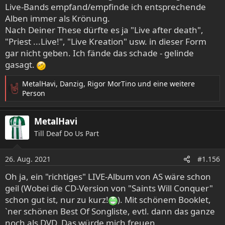
Live-Bands empfand/empfinde ich entsprechende
Alben immer als Krönung.
Nach Deiner These dürfte es ja "Live after death",
"Priest ...Live!", "Live Kreation" usw. in dieser Form
gar nicht geben. Ich fände das schade - gelinde
gasagt.
MetalHavi
,
Danzig
,
Rigor MorTino
und eine weitere
R
Person
e
a
MetalHavi
k
t
Till Deaf Do Us Part
i
o
26. Aug. 2021
n
#1.156
e
Oh ja, ein "richtiges" LIVE-Album von AS wäre schon
n
geil (Wobei die CD-Version von "Saints Will Conquer"
:
schon gut ist, nur zu kurz!
). Mit schönem Booklet,
`ner schönen Best Of Songliste, evtl. dann das ganze
noch als DVD. Das würde mich freuen.