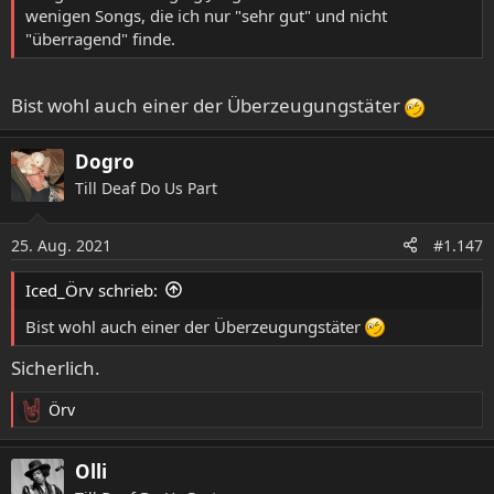
wenigen Songs, die ich nur "sehr gut" und nicht
"überragend" finde.
Bist wohl auch einer der Überzeugungstäter
Dogro
Till Deaf Do Us Part
25. Aug. 2021
#1.147
Iced_Örv schrieb:
Bist wohl auch einer der Überzeugungstäter
Sicherlich.
Örv
R
e
a
Olli
k