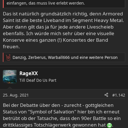
einfangen, das muss live erlebt werden.
Das ist natürlich grundsätzlich richtig, denn Armored
Saint ist die beste Liveband im Segment Heavy Metal.
Aber dann gilt das ja für jede andere Livescheieb
ebenfalls. Ich würde mich sehr über eine visuelle
Konserve eines ganzen (!) Konzertes der Band
freuen.
Danzig
,
Zerberus
,
Warball666
und eine weitere Person
R
e
a
RageXX
k
Till Deaf Do Us Part
t
i
o
25. Aug. 2021
#1.142
n
e
Bei der Debatte über den - zurecht - gottgleichen
n
Status von "Symbol of Salvation" hier bin ich erneut
:
betrübt ob der Tatsache, dass den 90er Battle so ein
drittklassiges Totschlägerwerk gewonnen hat
.