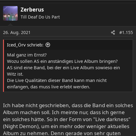
e
a
Zerberus
k
Till Deaf Do Us Part
t
i
o
26. Aug. 2021
#1.155
n
e
Iced_Örv schrieb:
n
:
Mal ganz im Ernst?
Wozu sollen AS ein anständiges Live Album bringen?
AS sind eine Band, bei der ein Live Album sowieso ein
Witz ist.
Die Live Qualitäten dieser Band kann man nicht
einfangen, das muss live erlebt werden.
Ich habe nicht geschrieben, dass die Band ein solches
Album machen soll. Ich meinte nur, dass ich gerne
ein solches hätte. So in der Form von "Live darkness"
(Night Demon), um ein mehr oder weniger aktuelles
Album zu nehmen. Denn gerade von sehr guten