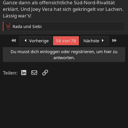
Ganze dann als offensichtliche Süd-Nord-Rivalität
erklärt. Und Joey Vera hat sich gekringelt vor Lachen.
Lässig war's!
Rada
und
Siebi
R
e
a
Erste
Letzt
Vorherige
58 von 78
Nächste
k
t
Du musst dich einloggen oder registrieren, um hier zu
i
antworten.
o
n
LinkedIn
E-Mail
Link
Teilen:
e
n
: