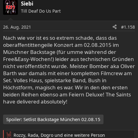
Siebi
Till Deaf Do Us Part
26. Aug. 2021
#1.158
Nach wie vor ist es so extrem schade, dass das
oberaffentittengeile Konzert am 02.08.2015 im
Münchner Backstage (für umme während der
Free&Easy-Wochen!) leider aus technischen Gründen
nicht veröffentlicht wurde. Meister Bomber aka Oliver
Barth war damals mit einer kompletten Filmcrew am
Set. Volles Haus, spielstarke Band, Bush in
Höchstform, magisch es war. Wir in den den ersten
beiden Reihen ebenso am Feiern Deluxe! The Saints
have delivered absolutely!
Spoiler:
Setlist Backstage München 02.08.15
Rozzy
,
Rada
,
Dogro
und eine weitere Person
R