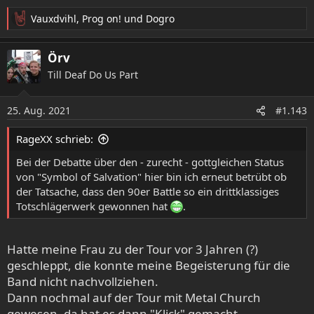
Vauxdvihl
,
Prog on!
und
Dogro
R
e
a
Örv
k
Till Deaf Do Us Part
t
i
o
25. Aug. 2021
#1.143
n
e
RageXX schrieb:
n
:
Bei der Debatte über den - zurecht - gottgleichen Status
von "Symbol of Salvation" hier bin ich erneut betrübt ob
der Tatsache, dass den 90er Battle so ein drittklassiges
Totschlägerwerk gewonnen hat
.
Hatte meine Frau zu der Tour vor 3 Jahren (?)
geschleppt, die konnte meine Begeisterung für die
Band nicht nachvollziehen.
Dann nochmal auf der Tour mit Metal Church
gewesen, da hat es dann "Klick" gemacht.