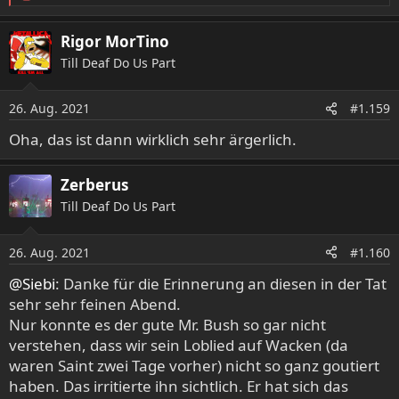
e
a
Rigor MorTino
k
Till Deaf Do Us Part
t
i
o
26. Aug. 2021
#1.159
n
e
Oha, das ist dann wirklich sehr ärgerlich.
n
:
Zerberus
Till Deaf Do Us Part
26. Aug. 2021
#1.160
@Siebi
: Danke für die Erinnerung an diesen in der Tat
sehr sehr feinen Abend.
Nur konnte es der gute Mr. Bush so gar nicht
verstehen, dass wir sein Loblied auf Wacken (da
waren Saint zwei Tage vorher) nicht so ganz goutiert
haben. Das irritierte ihn sichtlich. Er hat sich das