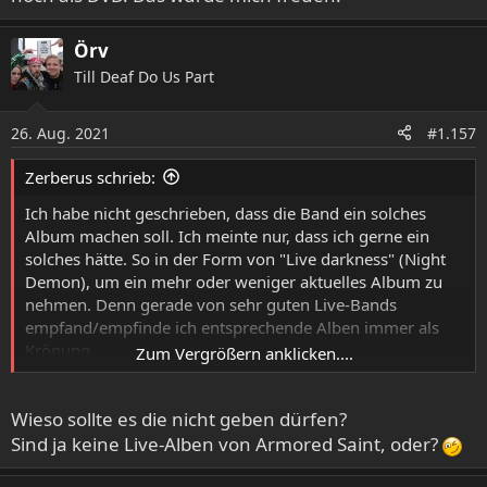
Örv
Till Deaf Do Us Part
26. Aug. 2021
#1.157
Zerberus schrieb:
Ich habe nicht geschrieben, dass die Band ein solches
Album machen soll. Ich meinte nur, dass ich gerne ein
solches hätte. So in der Form von "Live darkness" (Night
Demon), um ein mehr oder weniger aktuelles Album zu
nehmen. Denn gerade von sehr guten Live-Bands
empfand/empfinde ich entsprechende Alben immer als
Krönung.
Zum Vergrößern anklicken....
Nach Deiner These dürfte es ja "Live after death", "Priest
...Live!", "Live Kreation" usw. in dieser Form gar nicht
Wieso sollte es die nicht geben dürfen?
geben. Ich fände das schade - gelinde gasagt.
Sind ja keine Live-Alben von Armored Saint, oder?