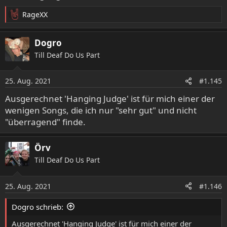
RageXX
R
e
a
Dogro
k
Till Deaf Do Us Part
t
i
o
25. Aug. 2021
#1.145
n
e
Ausgerechnet 'Hanging Judge' ist für mich einer der
n
wenigen Songs, die ich nur "sehr gut" und nicht
:
"überragend" finde.
Örv
Till Deaf Do Us Part
25. Aug. 2021
#1.146
Dogro schrieb:
Ausgerechnet 'Hanging Judge' ist für mich einer der