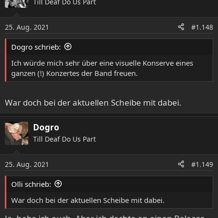
Till Deaf Do Us Part
t
i
o
25. Aug. 2021
#1.148
n
e
Dogro schrieb:
n
:
Ich würde mich sehr über eine visuelle Konserve eines
ganzen (!) Konzertes der Band freuen.
War doch bei der aktuellen Scheibe mit dabei.
Dogro
Till Deaf Do Us Part
25. Aug. 2021
#1.149
Olli schrieb:
War doch bei der aktuellen Scheibe mit dabei.