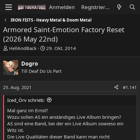
Anmelden
Registrieren
IRON FISTS - Heavy Metal & Doom Metal
Armored Saint-Emotion Factory Reset
(2026 May 22nd)
E
E
HellAndBack
29. Okt. 2014
r
r
s
s
Dogro
t
t
Till Deaf Do Us Part
e
e
l
l
l
l
25. Aug. 2021
#1.141
e
t
Iced_Örv schrieb:
r
a
m
Mal ganz im Ernst?
Wozu sollen AS ein anständiges Live Album bringen?
AS sind eine Band, bei der ein Live Album sowieso ein
Witz ist.
Die Live Qualitäten dieser Band kann man nicht