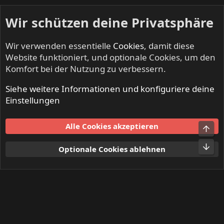
Wir schützen deine Privatsphäre
Wir verwenden essentielle
Cookies
, damit diese
Website funktioniert, und optionale Cookies, um den
Komfort bei der Nutzung zu verbessern.
Siehe weitere Informationen und konfiguriere deine
IRON FISTS - Heavy Metal & Doom Metal
Einstellungen
Cookies
Alle Cookies akzeptieren
Obe
Kontakt
Nutzungsbedingungen
Datenschutz
Hilfe und Impressum
Start
R
Unt
Optionale Cookies ablehnen
S
S
®
Community platform by XenForo
© 2010-2024 XenForo Ltd.