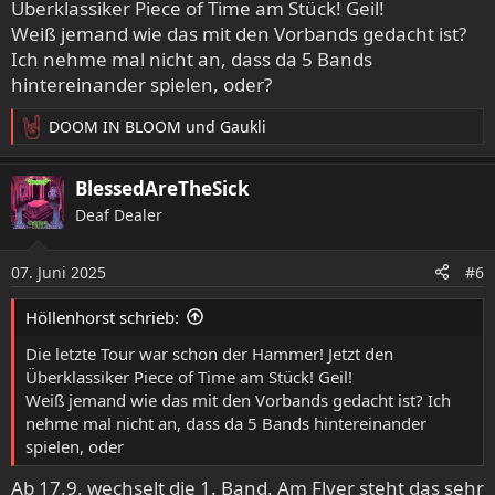
Überklassiker Piece of Time am Stück! Geil!
Weiß jemand wie das mit den Vorbands gedacht ist?
Ich nehme mal nicht an, dass da 5 Bands
hintereinander spielen, oder?
DOOM IN BLOOM
und
Gaukli
R
e
a
BlessedAreTheSick
k
Deaf Dealer
t
i
o
07. Juni 2025
#6
n
e
Höllenhorst schrieb:
n
:
Die letzte Tour war schon der Hammer! Jetzt den
Überklassiker Piece of Time am Stück! Geil!
Weiß jemand wie das mit den Vorbands gedacht ist? Ich
nehme mal nicht an, dass da 5 Bands hintereinander
spielen, oder
Ab 17.9. wechselt die 1. Band. Am Flyer steht das sehr