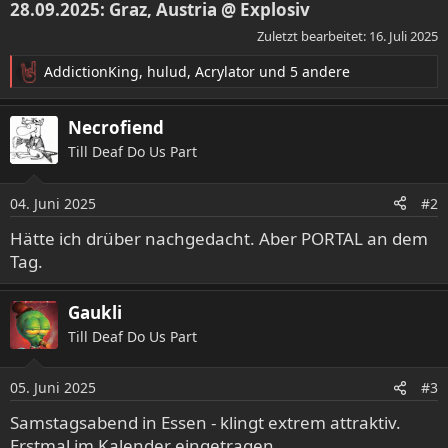
28.09.2025: Graz, Austria @ Explosiv
Zuletzt bearbeitet:
16. Juli 2025
AddictionKing
,
hulud
,
Acrylator
und 5 andere
R
e
a
Necrofiend
k
Till Deaf Do Us Part
t
i
o
04. Juni 2025
#2
n
e
Hätte ich drüber nachgedacht. Aber PORTAL an dem
n
Tag.
:
Gaukli
Till Deaf Do Us Part
05. Juni 2025
#3
Samstagsabend in Essen - klingt extrem attraktiv.
Erstmal im Kalender eingetragen.