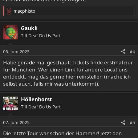
macphisto
R
e
a
Gaukli
k
Till Deaf Do Us Part
t
i
o
05. Juni 2025
#4
n
e
Habe gerade mal geschaut: Tickets finde erstmal nur
n
für München. Wer einen Link für andere Locations
:
entdeckt, mag das gerne hier reinstellen (mache ich
selbst auch, falls mir was unterkommt).
Höllenhorst
Till Deaf Do Us Part
07. Juni 2025
#5
Die letzte Tour war schon der Hammer! Jetzt den