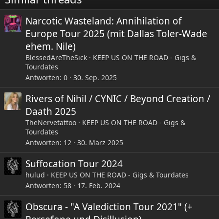
n
:
Narcotic Wasteland: Annihilation of
Europe Tour 2025 (mit Dallas Toler-Wade
ehem. Nile)
BlessedAreTheSick
KEEP US ON THE ROAD - Gigs &
Tourdates
Antworten
0
30. Sep. 2025
Rivers of Nihil / CYNIC / Beyond Creation /
Daath 2025
TheNervetattoo
KEEP US ON THE ROAD - Gigs &
Tourdates
Antworten
12
30. März 2025
Suffocation Tour 2024
hulud
KEEP US ON THE ROAD - Gigs & Tourdates
Antworten
58
17. Feb. 2024
Obscura - "A Valediction Tour 2021" (+