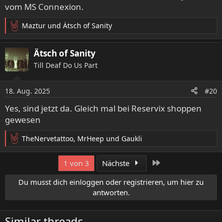
vom MS Connexion.
Maztur
und
Ätsch of Sanity
R
e
a
Ätsch of Sanity
k
Till Deaf Do Us Part
t
i
o
18. Aug. 2025
#20
n
e
Yes, sind jetzt da. Gleich mal bei Reservix shoppen
n
gewesen
:
TheNervetattoo
,
MrHeep
und
Gaukli
R
e
a
Letzte
1 von 3
Nächste
k
t
Du musst dich einloggen oder registrieren, um hier zu
i
antworten.
o
n
e
Similar threads