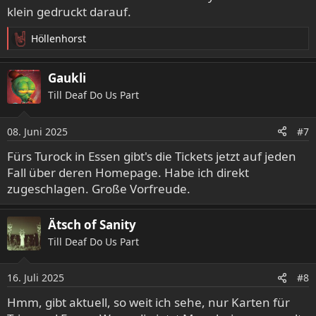
klein gedruckt darauf.
Höllenhorst
R
e
a
Gaukli
k
Till Deaf Do Us Part
t
i
o
08. Juni 2025
#7
n
e
Fürs Turock in Essen gibt's die Tickets jetzt auf jeden
n
Fall über deren Homepage. Habe ich direkt
:
zugeschlagen. Große Vorfreude.
Ätsch of Sanity
Till Deaf Do Us Part
16. Juli 2025
#8
Hmm, gibt aktuell, so weit ich sehe, nur Karten für