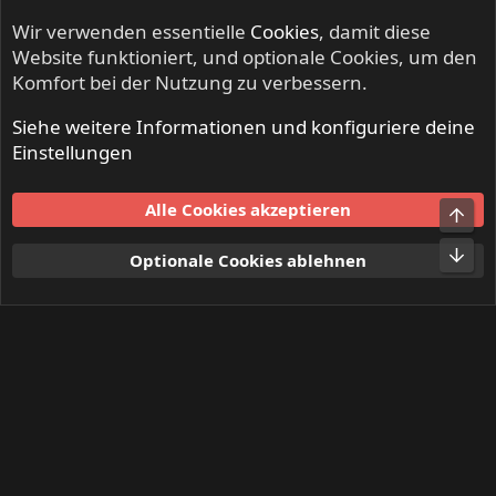
Wir verwenden essentielle
Cookies
, damit diese
Website funktioniert, und optionale Cookies, um den
Komfort bei der Nutzung zu verbessern.
Siehe weitere Informationen und konfiguriere deine
KEEP US ON THE ROAD - Gigs & Tourdates
Einstellungen
Cookies
Alle Cookies akzeptieren
Obe
Kontakt
Nutzungsbedingungen
Datenschutz
Hilfe und Impressum
Start
R
Unt
Optionale Cookies ablehnen
S
S
®
Community platform by XenForo
© 2010-2024 XenForo Ltd.