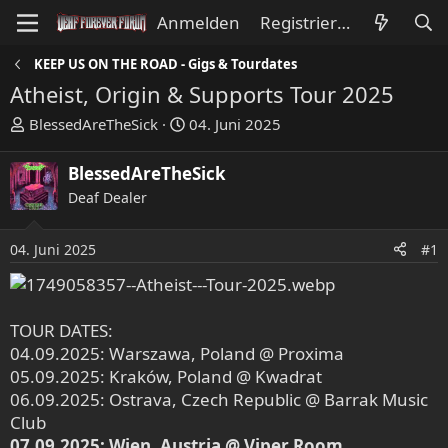
Anmelden
Registrieren
KEEP US ON THE ROAD - Gigs & Tourdates
Atheist, Origin & Supports Tour 2025
E
E
BlessedAreTheSick
04. Juni 2025
r
r
s
s
BlessedAreTheSick
t
t
Deaf Dealer
e
e
l
l
l
l
04. Juni 2025
#1
e
t
r
a
m
TOUR DATES:
04.09.2025: Warszawa, Poland @ Proxima
05.09.2025: Kraków, Poland @ Kwadrat
06.09.2025: Ostrava, Czech Republic @ Barrak Music
Club
07.09.2025: Wien, Austria @ Viper Room