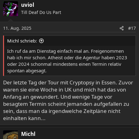
a
uviol
k
Till Deaf Do Us Part
t
i
o
11. Aug. 2025
#17
n
e
Michl schrieb:
n
:
Ich ruf da am Dienstag einfach mal an. Freigenommen
hab ich mir schon. Atheist oder die Agentur haben 2023
oder 2024 schonmal mindestens einen Termin relativ
spontan abgesagt.
Der letzte Tag der Tour mit Cryptopsy in Essen. Zuvor
waren sie eine Woche in UK und mich hat das von
Anfang an gewundert. Und wenige Tage vor
besagtem Termin scheint jemanden aufgefallen zu
sein, dass man da irgendwelche Zeitpläne nicht
einhalten kann...
Michl