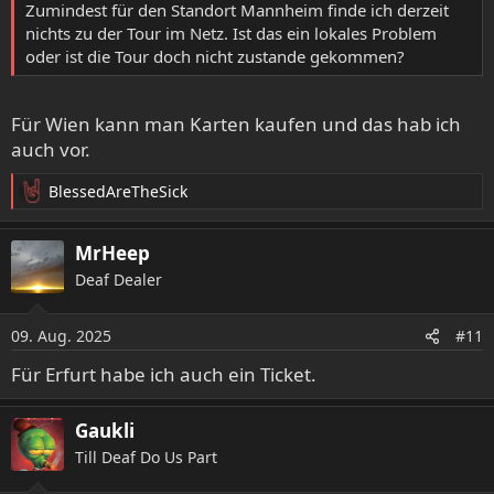
Zumindest für den Standort Mannheim finde ich derzeit
nichts zu der Tour im Netz. Ist das ein lokales Problem
oder ist die Tour doch nicht zustande gekommen?
Für Wien kann man Karten kaufen und das hab ich
auch vor.
BlessedAreTheSick
R
e
a
MrHeep
k
Deaf Dealer
t
i
o
09. Aug. 2025
#11
n
e
Für Erfurt habe ich auch ein Ticket.
n
:
Gaukli
Till Deaf Do Us Part