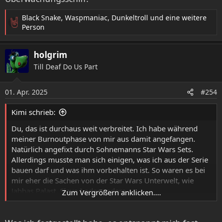
Black Snake
,
Waspmaniac
,
Dunkeltroll
und eine weitere
R
Person
e
a
holgrim
k
t
Till Deaf Do Us Part
i
o
01. Apr. 2025
n
#254
e
n
Kimi schrieb:
:
Du, das ist durchaus weit verbreitet. Ich habe während
meiner Burnoutphase von mir aus damit angefangen.
Natürlich angefixt durch Sohnemanns Star Wars Sets.
Allerdings musste man sich einigen, was ich aus der Serie
bauen darf und was ihm vorbehalten ist. So waren es bei
mir eher die Sachen von der Star Wars Unterwelt, wie
Jabbas Palast, Slave I oder andere
Zum Vergrößern anklicken....
Kopfgeldjägerraumschiffe. Später kam noch das leider
einzige Stranger Things Set dazu. Ach ja und das