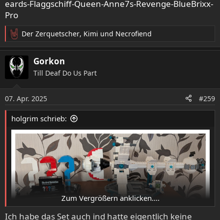
eards-Flaggschiff-Queen-Anne7s-Revenge-BlueBrixx-
Pro
Der Zerquetscher
,
Kimi
und
Necrofiend
R
e
a
Gorkon
k
Till Deaf Do Us Part
t
i
o
07. Apr. 2025
#259
n
e
holgrim schrieb:
n
:
Zum Vergrößern anklicken....
Ich habe das Set auch ind hatte eigentlich keine