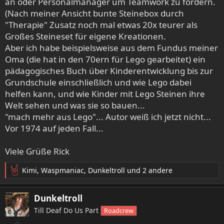
an oder Personalmanager um Teamwork zu fördern.
(Nach meiner Ansicht bunte Steinebox durch
"Therapie" Zusatz noch mal etwas 20x teurer als
Großes Steineset für eigene Kreationen.
Aber ich habe beispielsweise aus dem Fundus meiner
Oma (die hat in den 70ern für Lego gearbeitet) ein
pädagogisches Buch über Kinderentwicklung bis zur
Grundschule einschließlich und wie Lego dabei
helfen kann, und wie Kinder mit Lego Steinen ihre
Welt sehen und was sie so bauen...
"mach mehr aus Lego"... Autor weiß ich jetzt nicht...
Vor 1974 auf jeden Fall...
Viele Grüße Rick
Kimi
,
Waspmaniac
,
Dunkeltroll
und 2 andere
R
e
a
Dunkeltroll
k
Till Deaf Do Us Part
Roadcrew
t
i