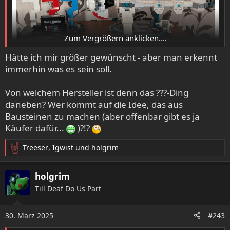
Zum Vergrößern anklicken....
Hätte ich mir größer gewünscht - aber man erkennt
immerhin was es sein soll.
Von welchem Hersteller ist denn das ???-Ding
daneben? Wer kommt auf die Idee, das aus
Bausteinen zu machen (aber offenbar gibt es ja
Käufer dafür...
)?!?
Treeser
,
Igwist
und
holgrim
R
e
a
holgrim
k
Till Deaf Do Us Part
t
i
o
30. März 2025
#243
n
e