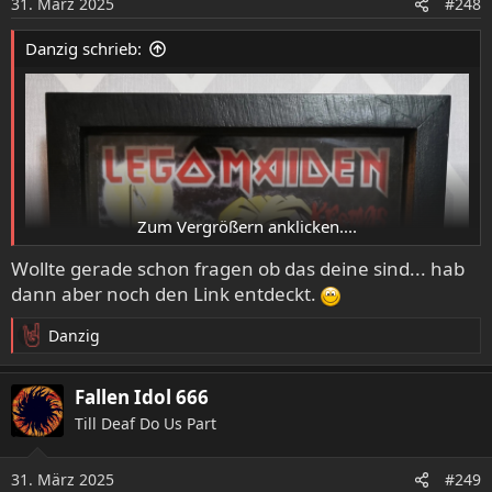
31. März 2025
#248
n
e
Danzig schrieb:
n
:
Zum Vergrößern anklicken....
Wollte gerade schon fragen ob das deine sind... hab
dann aber noch den Link entdeckt.
Danzig
R
e
a
Fallen Idol 666
k
Till Deaf Do Us Part
t
i
o
31. März 2025
#249
n