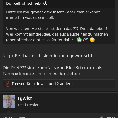
Dunkeltroll schrieb:
n
:
Hätte ich mir größer gewünscht - aber man erkennt
Fertig, ich weiß nicht ob sie den Kopf verbessert haben,
immerhin was es sein soll.
aber es war anstrengend, haste da was eingebaut hat sich
auf der Gegenseite wieder was gelöst und etwas
Von welchem Hersteller ist denn das ???-Ding daneben?
übersichtlicher hätte die Anleitung auch ausfallen dürfen.
Wer kommt auf die Idee, das aus Bausteinen zu machen
Aber nun steht das Teil.
(aber offenbar gibt es ja Käufer dafür...
)?!?
Ja größer hätte ich sie mir auch gewünscht.
Die Drei ??? sind ebenfalls von BlueBrixx und als
Fanboy konnte ich nicht widerstehen.
Treeser
,
Kimi
,
Igwist
und 2 andere
R
e
a
Igwist
k
Deaf Dealer
t
i
o