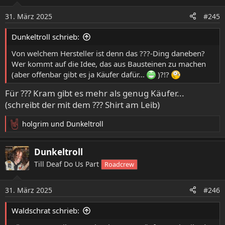
i
o
31. März 2025
#245
n
e
Dunkeltroll schrieb:
n
:
Von welchem Hersteller ist denn das ???-Ding daneben?
Wer kommt auf die Idee, das aus Bausteinen zu machen
(aber offenbar gibt es ja Käufer dafür...
)?!?
Für ??? Kram gibt es mehr als genug Käufer...
Fertig, ich weiß nicht ob sie den Kopf verbessert haben,
(schreibt der mit dem ??? Shirt am Leib)
aber es war anstrengend, haste da was eingebaut hat sich
auf der Gegenseite wieder was gelöst und etwas
holgrim
und
Dunkeltroll
übersichtlicher hätte die Anleitung auch ausfallen dürfen.
R
e
Aber nun steht das Teil.
a
Dunkeltroll
k
Till Deaf Do Us Part
Roadcrew
t
i
o
31. März 2025
#246
n
e
Waldschrat schrieb:
n
: