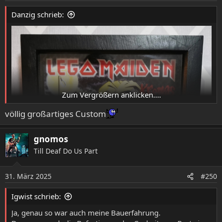
e
Danzig schrieb:
n
:
Zum Vergrößern anklicken....
völlig großartiges Custom
https://www.reddit.com/r/ironmaiden/comments/12jn7x
6/hi_guys_i_made_a_lego_tribute_to_my_favorite_iron/?
gnomos
tl=de
Till Deaf Do Us Part
31. März 2025
#250
Igwist schrieb:
Ja, genau so war auch meine Bauerfahrung.