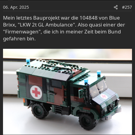
o
06. Apr. 2025
#257
n
e
Mein letztes Bauprojekt war die 104848 von Blue
n
Brixx, "LKW 2t GL Ambulance". Also quasi einer der
:
"Firmenwagen", die ich in meiner Zeit beim Bund
gefahren bin.