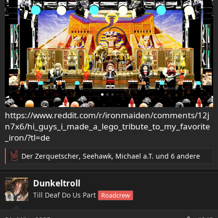
https://www.reddit.com/r/ironmaiden/comments/12j
n7x6/hi_guys_i_made_a_lego_tribute_to_my_favorite
_iron/?tl=de
Der Zerquetscher
,
Seehawk
,
Michael a.T.
und 6 andere
R
e
a
Dunkeltroll
k
Till Deaf Do Us Part
Roadcrew
t
i
o