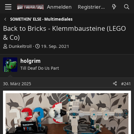
Anmelden
Registrieren
SOMETHIN' ELSE - Multimediales
Back to Bricks - Klemmbausteine (LEGO
& Co)
E
E
Dunkeltroll
19. Sep. 2021
r
r
s
s
holgrim
t
t
Till Deaf Do Us Part
e
e
l
l
l
l
30. März 2025
#241
e
t
r
a
m