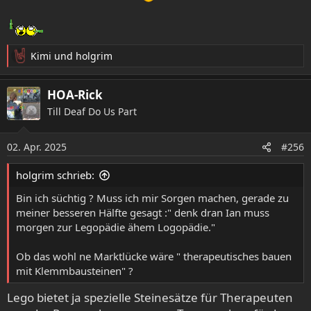
Kimi
und
holgrim
R
e
a
HOA-Rick
k
Till Deaf Do Us Part
t
i
o
02. Apr. 2025
#256
n
e
holgrim schrieb:
n
:
Bin ich süchtig ? Muss ich mir Sorgen machen, gerade zu
meiner besseren Hälfte gesagt :" denk dran Ian muss
morgen zur Legopädie ähem Logopädie."
Ob das wohl ne Marktlücke wäre " therapeutisches bauen
mit Klemmbausteinen" ?
Lego bietet ja spezielle Steinesätze für Therapeuten