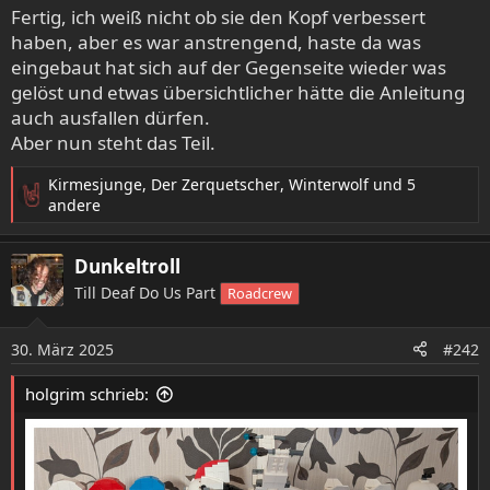
Fertig, ich weiß nicht ob sie den Kopf verbessert
haben, aber es war anstrengend, haste da was
eingebaut hat sich auf der Gegenseite wieder was
gelöst und etwas übersichtlicher hätte die Anleitung
auch ausfallen dürfen.
Aber nun steht das Teil.
Kirmesjunge
,
Der Zerquetscher
,
Winterwolf
und 5
R
andere
e
a
Dunkeltroll
k
t
Till Deaf Do Us Part
Roadcrew
i
o
30. März 2025
n
#242
e
n
holgrim schrieb:
: