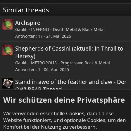
n
e
Similar threads
n
:
Ist ein ordentlich großes Fahrzeug im Minifiguren-
Archspire
Maßstab. Die beiden Minecraft-Helden stehen natürlich
Gaukli
INFERNO - Death Metal & Black Metal
auf eckige Autos, und passen locker rein (auch hinten auf
Antworten
17
21. Mai 2026
die Krankentragen).
Shepherds of Cassini (aktuell: In Thrall to
Heresy)
Gaukli
METROPOLIS - Progressive Rock & Metal
Antworten
1
06. Apr. 2025
Stand in awe of the feather and claw - Der
OWLBEAR Thread
Dr. Pepe
IRON FISTS - Heavy Metal & Doom Metal
Antworten
8
18. Feb. 2026
Imminent Sonic Destruction - Open up the
Floodgate!
RageXX
METROPOLIS - Progressive Rock & Metal