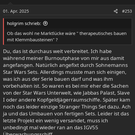
i
o
01. Apr. 2025
#253
n
e
holgrim schrieb:
n
:
Ob das wohl ne Marktlücke wäre " therapeutisches bauen
mit Klemmbausteinen" ?
Du, das ist durchaus weit verbreitet. Ich habe
während meiner Burnoutphase von mir aus damit
angefangen. Natürlich angefixt durch Sohnemanns
Star Wars Sets. Allerdings musste man sich einigen,
was ich aus der Serie bauen darf und was ihm
vorbehalten ist. So waren es bei mir eher die Sachen
von der Star Wars Unterwelt, wie Jabbas Palast, Slave
I oder andere Kopfgeldjägerraumschiffe. Später kam
noch das leider einzige Stranger Things Set dazu. Ach
ja und das Umbauen von fertigen Sets. Leider ist das
letzte Projekt ein wenig versandet, muss ich
unbedingt mal wieder ran an das IGV55
Überwachungsschiff.