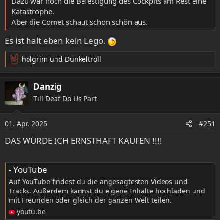
Dazu war noch die Befestigung des Cockpits am Rest eine
Katastrophe.
Aber die Comet schaut schon schön aus.
Es ist halt eben kein Lego.
holgrim
und
Dunkeltroll
R
e
a
Danzig
k
Till Deaf Do Us Part
t
i
https://www.reddit.com/r/ironmaiden/comments/12jn7x
o
01. Apr. 2025
#251
6/hi_guys_i_made_a_lego_tribute_to_my_favorite_iron/?
n
tl=de
e
DAS WÜRDE ICH ERNSTHAFT KAUFEN !!!!
n
:
- YouTube
Auf YouTube findest du die angesagtesten Videos und
Tracks. Außerdem kannst du eigene Inhalte hochladen und
mit Freunden oder gleich der ganzen Welt teilen.
youtu.be