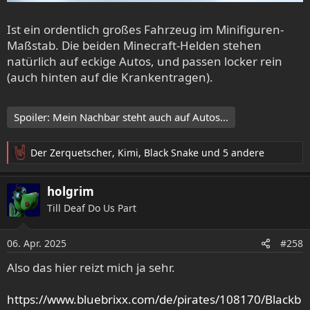
Ist ein ordentlich großes Fahrzeug im Minifiguren-
Maßstab. Die beiden Minecraft-Helden stehen
natürlich auf eckige Autos, und passen locker rein
(auch hinten auf die Krankentragen).
Spoiler:
Mein Nachbar steht auch auf Autos...
Der Zerquetscher
,
Kimi
,
Black Snake
und 5 andere
R
e
a
holgrim
k
Till Deaf Do Us Part
t
i
o
06. Apr. 2025
#258
n
e
Also das hier reizt mich ja sehr.
n
:
https://www.bluebrixx.com/de/pirates/108170/Blackb