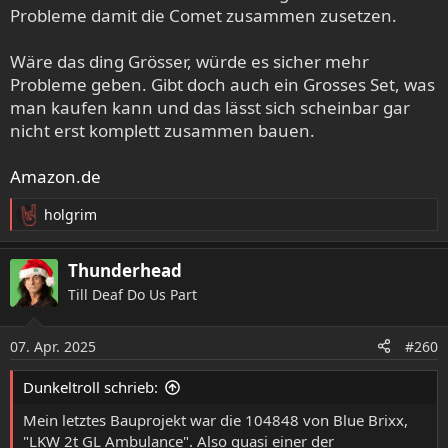
Probleme damit die Comet zusammen zusetzen.
Wäre das ding Grösser, würde es sicher mehr
Probleme geben. Gibt doch auch ein Grosses Set, was
man kaufen kann und das lässt sich scheinbar gar
nicht erst komplett zusammen bauen.
Amazon.de
holgrim
R
e
a
Thunderhead
k
Till Deaf Do Us Part
t
i
o
07. Apr. 2025
#260
n
e
Dunkeltroll schrieb:
Fertig, ich weiß nicht ob sie den Kopf verbessert haben,
n
aber es war anstrengend, haste da was eingebaut hat sich
:
Mein letztes Bauprojekt war die 104848 von Blue Brixx,
auf der Gegenseite wieder was gelöst und etwas
"LKW 2t GL Ambulance". Also quasi einer der