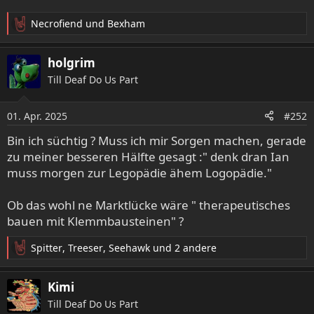
Necrofiend
und
Bexham
R
e
a
holgrim
k
Till Deaf Do Us Part
t
i
o
01. Apr. 2025
#252
n
e
Bin ich süchtig ? Muss ich mir Sorgen machen, gerade
n
zu meiner besseren Hälfte gesagt :" denk dran Ian
:
muss morgen zur Legopädie ähem Logopädie."
Ob das wohl ne Marktlücke wäre " therapeutisches
bauen mit Klemmbausteinen" ?
Spitter
,
Treeser
,
Seehawk
und 2 andere
R
e
a
Kimi
k
Till Deaf Do Us Part
t