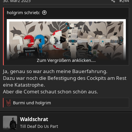
30. März 2025
#244
n
e
holgrim schrieb:
n
:
Zum Vergrößern anklicken....
Ja, genau so war auch meine Bauerfahrung.
Dazu war noch die Befestigung des Cockpits am Rest
eine Katastrophe.
Aber die Comet schaut schon schön aus.
Burmi
und
holgrim
R
e
a
Waldschrat
k
Till Deaf Do Us Part
t