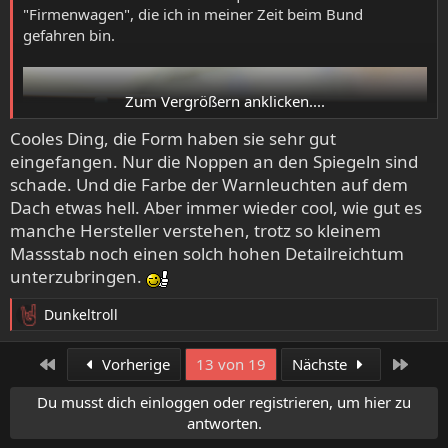
übersichtlicher hätte die Anleitung auch ausfallen dürfen.
"Firmenwagen", die ich in meiner Zeit beim Bund
Aber nun steht das Teil.
gefahren bin.
Zum Vergrößern anklicken....
Cooles Ding, die Form haben sie sehr gut
eingefangen. Nur die Noppen an den Spiegeln sind
schade. Und die Farbe der Warnleuchten auf dem
Dach etwas hell. Aber immer wieder cool, wie gut es
manche Hersteller verstehen, trotz so kleinem
Massstab noch einen solch hohen Detailreichtum
unterzubringen.
Dunkeltroll
R
e
a
Erste
Letzt
Vorherige
13 von 19
Nächste
Gute Teilequalität, an der Anleitung gibt es nix zu
k
meckern, aber ein paar der Bautechniken sind fragwürdig
t
Du musst dich einloggen oder registrieren, um hier zu
- vor allem das Dach auf dem Koffer, da gehört innen eine
i
antworten.
große Plate drunter statt so runder Tellerchen mit Noppen.
o