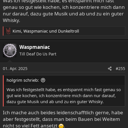
Was ich festgestellt habe, es entspannt mich fast
Umbauen von fertigen Sets. Leider ist das letzte Projekt
ein wenig versandet, muss ich unbedingt mal wieder ran
genau so gut wie kochen, ich konzentriere mich dann
an das IGV55 Überwachungsschiff.
nur darauf, dazu gute Musik und ab und zu ein guter
Whisky.
Kimi
,
Waspmaniac
und
Dunkeltroll
R
e
a
Waspmaniac
k
Till Deaf Do Us Part
t
i
o
01. Apr. 2025
#255
n
e
holgrim schrieb:
n
:
Was ich festgestellt habe, es entspannt mich fast genau so
gut wie kochen, ich konzentriere mich dann nur darauf,
dazu gute Musik und ab und zu ein guter Whisky.
Ich mache auch beides leidenschafftlich gerne, habe
aber festgestellt, dass man beim Bauen bei Weitem
nicht so viel Fett ansetzt
.