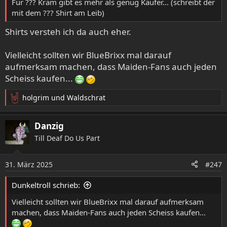
Für ??? Kram gibt es mehr als genug Käufer... (schreibt der
mit dem ??? Shirt am Leib)
Shirts versteh ich da auch eher.
Vielleicht sollten wir BlueBrixx mal darauf
aufmerksam machen, dass Maiden-Fans auch jeden
Scheiss kaufen...
holgrim
und
Waldschrat
R
e
a
Danzig
k
Till Deaf Do Us Part
t
i
o
31. März 2025
#247
n
e
Dunkeltroll schrieb:
n
:
Vielleicht sollten wir BlueBrixx mal darauf aufmerksam
machen, dass Maiden-Fans auch jeden Scheiss kaufen...