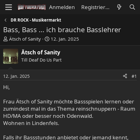
Anmelden
Registrieren
DR ROCK - Musikermarkt
Bass, Bass ... ich brauche Basslehrer
E
E
Ätsch of Sanity
12. Jan. 2025
r
r
s
s
Ätsch of Sanity
t
t
Till Deaf Do Us Part
e
e
l
l
12. Jan. 2025
#1
l
l
e
t
Hi,
r
a
m
Frau Ätsch of Sanity möchte Bassspielen lernen oder
zumindest mal in das Thema reinschnuppern - Raum
HD/MA oder besser noch Odenwald.
Wohnen in Lindenfels.
Falls ihr Bassstunden anbietet oder jemand kennt,