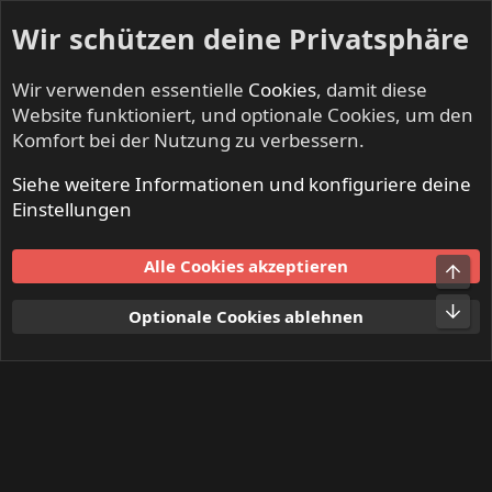
Wir schützen deine Privatsphäre
Wir verwenden essentielle
Cookies
, damit diese
Website funktioniert, und optionale Cookies, um den
Komfort bei der Nutzung zu verbessern.
Siehe weitere Informationen und konfiguriere deine
DR ROCK - Musikermarkt
Einstellungen
Cookies
Alle Cookies akzeptieren
Obe
Kontakt
Nutzungsbedingungen
Datenschutz
Hilfe und Impressum
Start
R
Unt
Optionale Cookies ablehnen
S
S
®
Community platform by XenForo
© 2010-2024 XenForo Ltd.