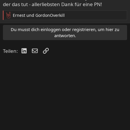
der das tut - allerliebsten Dank für eine PN!
Ernest
und
GordonOverkill
R
e
a
Du musst dich einloggen oder registrieren, um hier zu
k
antworten.
t
i
LinkedIn
E-Mail
Link
Teilen:
o
n
e
n
: