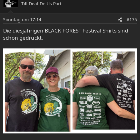
Till Deaf Do Us Part
t
Habt Ihr dazu "tiefere" Meinungen für mich?
i
Also nicht nur: "HITTEN und HAUNT sind geil." Das weiß
o
ich selbst
Sonntag um 17:14
#175
n
e
Die diesjährigen BLACK FOREST Festival Shirts sind
n
schon gedruckt.
: