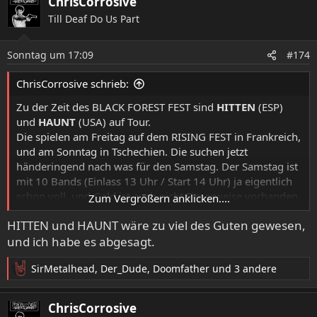
ChrisCorrosive
Till Deaf Do Us Part
Sonntag um 17:09
#174
ChrisCorrosive schrieb:
Zu der Zeit des BLACK FOREST FEST sind
HITTEN
(ESP)
und
HAUNT
(USA) auf Tour.
Die spielen am Freitag auf dem RISING FEST in Frankreich,
und am Sonntag in Tschechien. Die suchen jetzt
händeringend nach was für den Samstag. Der Samstag ist
mit 10 Bands (Einlass 13 Uhr / Start 14 Uhr) ja eigentlich
schon voll, und Geld ist auch nicht Eimerweise vorhanden,
Zum Vergrößern anklicken....
bzw. die Ticketpreise lassen sich wegen denen auch nicht
HITTEN und HAUNT wäre zu viel des Guten gewesen,
mehr erhöhen. Dazu spielen die dann eine Woche nach
und ich habe es abgesagt.
dem Black Forest im Keiler in Stuttgart. Was aber "weil
schon ausverkauft", kein Problem darstellen sollte.
SirMetalhead
,
Der_Dude
,
Doomfather
und 3 andere
Bin da innerlich hin und her gerissen... Weil eine
R
Aufwertung wäre es auf der anderen Seite ja doch auch.
e
Eine Möglichkeit wäre: Einlass 12 Uhr und Start 12:30 Uhr
a
ChrisCorrosive
k