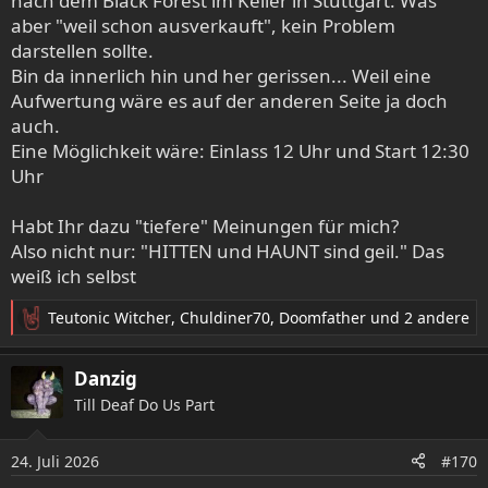
nach dem Black Forest im Keiler in Stuttgart. Was
aber "weil schon ausverkauft", kein Problem
darstellen sollte.
Bin da innerlich hin und her gerissen... Weil eine
Aufwertung wäre es auf der anderen Seite ja doch
auch.
Eine Möglichkeit wäre: Einlass 12 Uhr und Start 12:30
Uhr
Habt Ihr dazu "tiefere" Meinungen für mich?
Also nicht nur: "HITTEN und HAUNT sind geil." Das
weiß ich selbst
Teutonic Witcher
,
Chuldiner70
,
Doomfather
und 2 andere
R
e
a
Danzig
k
Till Deaf Do Us Part
t
i
o
24. Juli 2026
#170
n