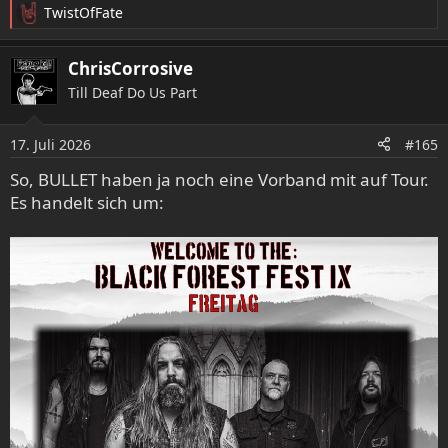
TwistOfFate
R
e
a
ChrisCorrosive
k
Till Deaf Do Us Part
t
i
o
17. Juli 2026
#165
n
e
So, BULLET haben ja noch eine Vorband mit auf Tour.
n
Es handelt sich um:
: