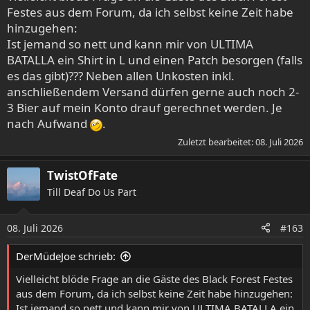
Festes aus dem Forum, da ich selbst keine Zeit habe
Anhören:
https://ultimabatalla.bandcamp.com/album/ii
hinzugehen:
Ist jemand so nett und kann mir von ULTIMA
BATALLA ein Shirt in L und einen Patch besorgen (falls
es das gibt)??? Neben allen Unkosten inkl.
anschließendem Versand dürfen gerne auch noch 2-
3 Bier auf mein Konto drauf gerechnet werden. Je
nach Aufwand
.
Zuletzt bearbeitet:
08. Juli 2026
TwistOfFate
Till Deaf Do Us Part
08. Juli 2026
#163
DerMüdeJoe schrieb:
Vielleicht blöde Frage an die Gäste des Black Forest Festes
aus dem Forum, da ich selbst keine Zeit habe hinzugehen:
Ist jemand so nett und kann mir von ULTIMA BATALLA ein