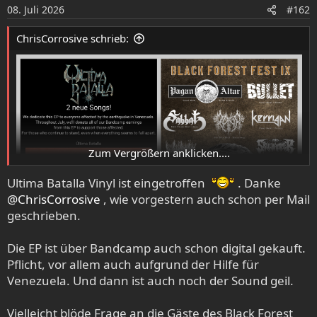
o
08. Juli 2026
#162
n
e
ChrisCorrosive schrieb:
n
:
Zum Vergrößern anklicken....
Ultima Batalla Vinyl ist eingetroffen
. Danke
@ChrisCorrosive
, wie vorgestern auch schon per Mail
geschrieben.
Die EP ist über Bandcamp auch schon digital gekauft.
Pflicht, vor allem auch aufgrund der Hilfe für
Venezuela. Und dann ist auch noch der Sound geil.
Vielleicht blöde Frage an die Gäste des Black Forest