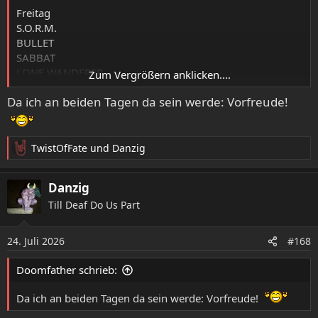
Freitag
S.O.R.M.
BULLET
SABBAT
LONE WANDERER
Zum Vergrößern anklicken....
ULTIMA BATALLA
Da ich an beiden Tagen da sein werde: Vorfreude!
MONUMENTS TO MISERY
Samstag:
PAGAN ALTAR
TwistOfFate
und
Danzig
R
KERRIGAN
e
PHANTOM CORPORATION
a
Danzig
RANA
k
Till Deaf Do Us Part
WINSELMUTTER
t
i
SKULLHAMMER
o
BLIZZEN
24. Juli 2026
#168
n
FIRMAMENT
e
SKULL & CROSSBONES
Doomfather schrieb:
n
IRON SWORD
:
Da ich an beiden Tagen da sein werde: Vorfreude!