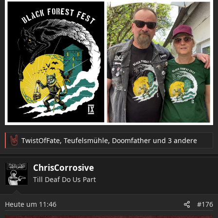
TwistOfFate
,
Teufelsmühle
,
Doomfather
und 3 andere
R
e
a
ChrisCorrosive
k
Till Deaf Do Us Part
t
i
o
Heute um 11:46
#176
n