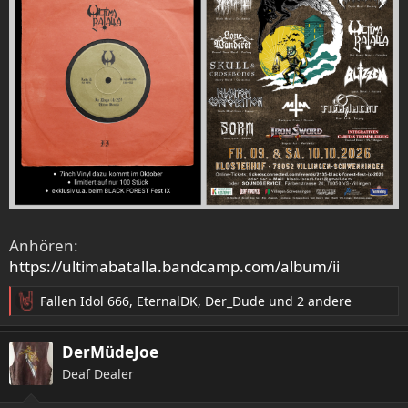
Anhören:
https://ultimabatalla.bandcamp.com/album/ii
Fallen Idol 666
,
EternalDK
,
Der_Dude
und 2 andere
R
e
a
DerMüdeJoe
k
Deaf Dealer
t
i