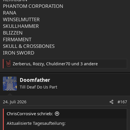
PHANTOM CORPORATION
RANA
WINSELMUTTER
SKULLHAMMER
BLIZZEN
FIRMAMENT
SKULL & CROSSBONES
IRON SWORD
Zerberus
,
Rozzy
,
Chuldiner70
und 3 andere
R
e
a
Doomfather
k
Till Deaf Do Us Part
t
i
o
24. Juli 2026
#167
n
e
ChrisCorrosive schrieb:
n
:
Aktualisierte Tagesaufteilung: