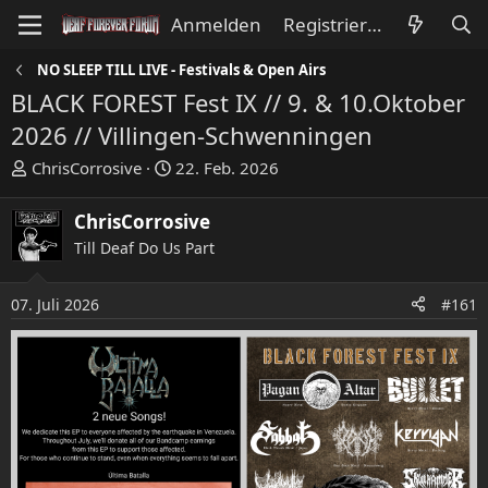
Anmelden
Registrieren
NO SLEEP TILL LIVE - Festivals & Open Airs
BLACK FOREST Fest IX // 9. & 10.Oktober
2026 // Villingen-Schwenningen
E
E
ChrisCorrosive
22. Feb. 2026
r
r
s
s
ChrisCorrosive
t
t
Till Deaf Do Us Part
e
e
l
l
l
l
07. Juli 2026
#161
e
t
r
a
m