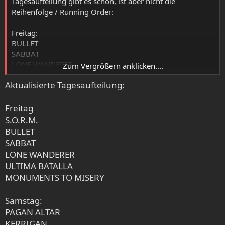
Tagesaufteilung gibt es schon, ist aber nicht die
Reihenfolge / Running Order:
Freitag:
BULLET
SABBAT
LONE WANDERER
Zum Vergrößern anklicken....
ULTIMA BATALLA
Aktualisierte Tagesaufteilung:
Samstag:
PAGAN ALTAR
Freitag
KERRIGAN
S.O.R.M.
PHANTOM CORPORATION
BULLET
RANA
SABBAT
WINSELMUTTER
LONE WANDERER
SKULLHAMMER
ULTIMA BATALLA
BLIZZEN
MONUMENTS TO MISERY
FIRMAMENT
SKULL & CROSSBONES
Samstag:
IRON SWORD
PAGAN ALTAR
KERRIGAN