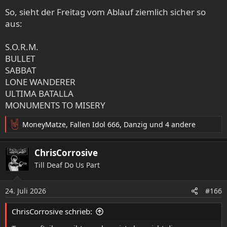
So, sieht der Freitag vom Ablauf ziemlich sicher so
aus:
S.O.R.M.
BULLET
SABBAT
LONE WANDERER
ULTIMA BATALLA
MONUMENTS TO MISERY
MoneyMatze
,
Fallen Idol 666
,
Danzig
und 4 andere
R
e
a
ChrisCorrosive
k
Till Deaf Do Us Part
t
i
o
24. Juli 2026
#166
n
e
ChrisCorrosive schrieb:
n
: