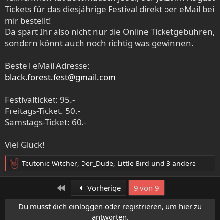
Tickets für das diesjährige Festival direkt per eMail bei
mir bestellt!
Da spart Ihr also nicht nur die Online Ticketgebühren,
sondern könnt auch noch richtig was gewinnen.
Bestell eMail Adresse:
black.forest.fest@gmail.com
Festivalticket: 95.-
Freitags-Ticket: 50.-
Samstags-Ticket: 60.-
Viel Glück!
Teutonic Witcher
,
Der_Dude
,
Little Bird
und 3 andere
R
e
a
Erste
Vorherige
9 von 9
k
t
Du musst dich einloggen oder registrieren, um hier zu
i
antworten.