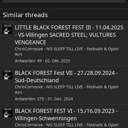
o
n
e
Similar threads
n
:
LITTLE BLACK FOREST FEST III - 11.04.2025
- VS-Villingen SACRED STEEL; VULTURES
VENGEANCE
ChrisCorrosive
NO SLEEP TILL LIVE - Festivals & Open
Airs
Antworten
49
02. Okt. 2025
BLACK FOREST Fest VII - 27./28.09.2024 -
Süd-Deutschland
ChrisCorrosive
NO SLEEP TILL LIVE - Festivals & Open
Airs
Antworten
275
31. Dez. 2024
BLACK FOREST FEST VI - 15./16.09.2023 -
Villingen-Schwenningen
ChrisCorrosive
NO SLEEP TILL LIVE - Festivals & Open