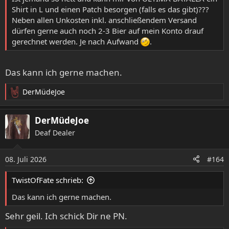
Shirt in L und einen Patch besorgen (falls es das gibt)???
Neben allen Unkosten inkl. anschließendem Versand
dürfen gerne auch noch 2-3 Bier auf mein Konto drauf
gerechnet werden. Je nach Aufwand
.
Das kann ich gerne machen.
DerMüdeJoe
R
e
a
DerMüdeJoe
k
Deaf Dealer
t
i
o
08. Juli 2026
#164
n
e
TwistOfFate schrieb:
n
:
Das kann ich gerne machen.
Sehr geil. Ich schick Dir ne PN.