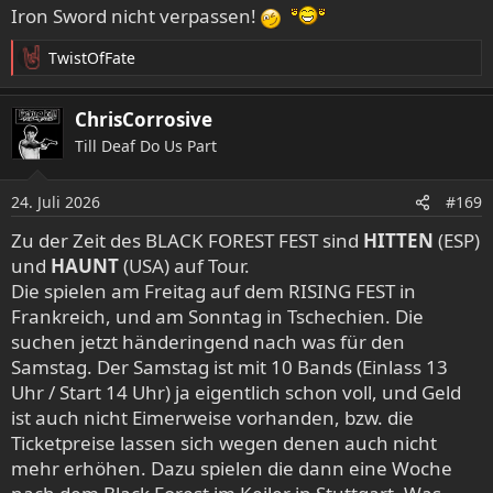
Iron Sword nicht verpassen!
TwistOfFate
R
e
a
ChrisCorrosive
k
Till Deaf Do Us Part
t
i
o
24. Juli 2026
#169
n
e
Zu der Zeit des BLACK FOREST FEST sind
HITTEN
(ESP)
n
und
HAUNT
(USA) auf Tour.
:
Die spielen am Freitag auf dem RISING FEST in
Frankreich, und am Sonntag in Tschechien. Die
suchen jetzt händeringend nach was für den
Samstag. Der Samstag ist mit 10 Bands (Einlass 13
Uhr / Start 14 Uhr) ja eigentlich schon voll, und Geld
ist auch nicht Eimerweise vorhanden, bzw. die
Ticketpreise lassen sich wegen denen auch nicht
mehr erhöhen. Dazu spielen die dann eine Woche