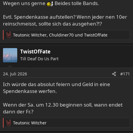
e
Wegen uns gerne
Beides tolle Bands.
n
:
Evtl. Spendenkasse aufstellen? Wenn jeder nen 10er
reinschmeisst, sollte sich das ausgehen?!?
Teutonic Witcher
,
Chuldiner70
und
TwistOfFate
R
e
a
TwistOfFate
k
Till Deaf Do Us Part
t
i
o
24. Juli 2026
#171
n
e
Ich würde das absolut feiern und Geld in eine
n
Spendenkasse werfen.
:
Wenn der Sa. um 12.30 beginnen soll, wann endet
dann der Fr.?
Teutonic Witcher
R
e