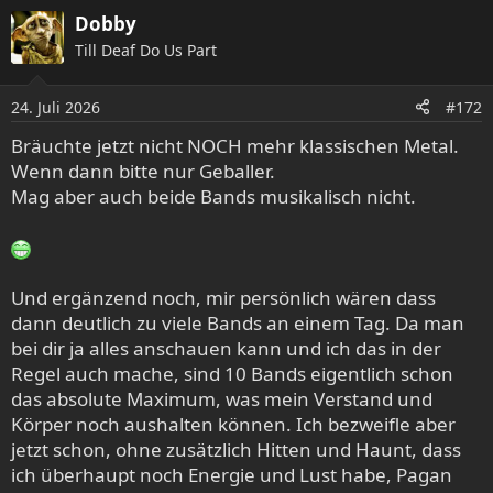
a
Dobby
k
Till Deaf Do Us Part
t
i
o
24. Juli 2026
#172
n
e
Bräuchte jetzt nicht NOCH mehr klassischen Metal.
n
Wenn dann bitte nur Geballer.
:
Mag aber auch beide Bands musikalisch nicht.
Und ergänzend noch, mir persönlich wären dass
dann deutlich zu viele Bands an einem Tag. Da man
bei dir ja alles anschauen kann und ich das in der
Regel auch mache, sind 10 Bands eigentlich schon
das absolute Maximum, was mein Verstand und
Körper noch aushalten können. Ich bezweifle aber
jetzt schon, ohne zusätzlich Hitten und Haunt, dass
ich überhaupt noch Energie und Lust habe, Pagan