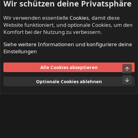
Wir schützen deine Privatsphäre
Wir verwenden essentielle
Cookies
, damit diese
Website funktioniert, und optionale Cookies, um den
Komfort bei der Nutzung zu verbessern.
Siehe weitere Informationen und konfiguriere deine
NO SLEEP TILL LIVE - Festivals & Open Airs
Einstellungen
Cookies
Alle Cookies akzeptieren
Obe
Kontakt
Nutzungsbedingungen
Datenschutz
Hilfe und Impressum
Start
R
Unt
Optionale Cookies ablehnen
S
S
®
Community platform by XenForo
© 2010-2024 XenForo Ltd.