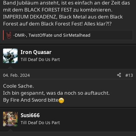
Band Jubiläum ansteht, ist es einfach an der Zeit das
mit dem BLACK FOREST FEST zu kombinieren.
IMPERIUM DEKADENZ, Black Metal aus dem Black
Forest auf dem Black Forest Fest! Alles klar?!?
-DMR-
,
TwistOfFate
und
SirMetalhead
R
e
a
Iron Quasar
k
Till Deaf Do Us Part
t
i
o
04. Feb. 2024
#13
n
e
Coole Sache.
n
Ich bin gespannt, was da noch so auftaucht.
:
By Fire And Sword bitte
Susi666
Till Deaf Do Us Part