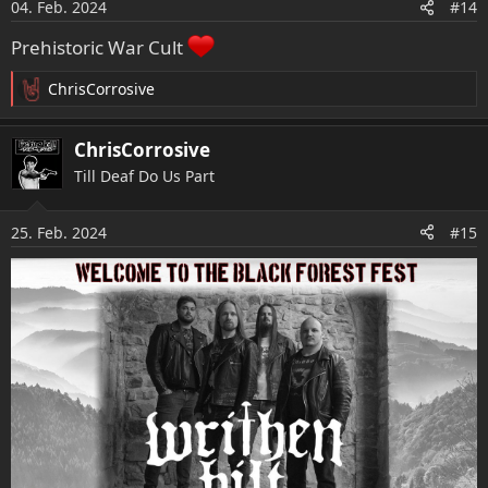
04. Feb. 2024
#14
Prehistoric War Cult
ChrisCorrosive
R
e
a
ChrisCorrosive
k
Till Deaf Do Us Part
t
i
o
25. Feb. 2024
#15
n
e
n
: