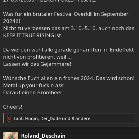
Was für ein brutaler Festival Overkill im September
2024!!!
Nicht zu vergessen das am 3.10.-5.10. auch noch das
KEEP IT TRUE RISING ist.
Da werden wohl alle gerade genannten im Endeffekt
nicht von profitieren, weil ...
Lassen wir das Gejammere!
Wünsche Euch allen ein frohes 2024. Das wird schon!
Metal up your fuckin ass!
Darauf einen Brombeer!
Cheers!
Lant
,
Hugin
,
Der_Dude
und 8 andere
R
e
a
Roland_Deschain
k