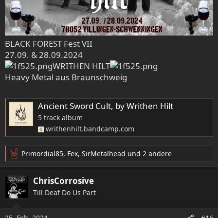
BLACK FOREST Fest VII
27.09. & 28.09.2024
WRITHEN HILT
Heavy Metal aus Braunschweig
Ancient Sword Cult, by Writhen Hilt
5 track album
writhenhilt.bandcamp.com
Primordial85
,
Fex
,
SirMetalhead
und 2 andere
R
e
a
ChrisCorrosive
k
Till Deaf Do Us Part
t
i
o
25. Feb. 2024
#16