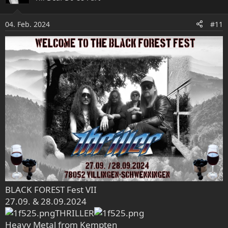
i
o
04. Feb. 2024
#11
n
e
n
:
BLACK FOREST Fest VII
27.09. & 28.09.2024
THRILLER
Heavy Metal from Kempten