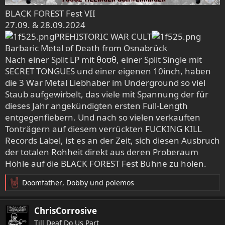
BLACK FOREST Fest VII
27.09. & 28.09.2024
PREHISTORIC WAR CULT
Barbaric Metal of Death from Osnabrück
Nach einer Split LP mit θoʊθ, einer Split Single mit
SECRET TONGUES und einer eigenen 10inch, haben
die 3 War Metal Liebhaber im Underground so viel
Staub aufgewirbelt, das viele mit Spannung der für
dieses Jahr angekündigten ersten Full-Length
entgegenfiebern. Und nach so vielen verkauften
Tonträgern auf diesem verrückten FUCKING KILL
Records Label, ist es an der Zeit, sich diesen Ausbruch
der totalen Rohheit direkt aus deren Proberaum
Höhle auf die BLACK FOREST Fest Bühne zu holen.
Doomfather
,
Dobby
und
polemos
R
e
a
ChrisCorrosive
k
Till Deaf Do Us Part
t