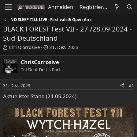
Anmelden
Registrieren
NO SLEEP TILL LIVE - Festivals & Open Airs
BLACK FOREST Fest VII - 27./28.09.2024 -
Süd-Deutschland
E
E
ChrisCorrosive
31. Dez. 2023
r
r
s
s
ChrisCorrosive
t
t
Till Deaf Do Us Part
e
e
l
l
l
l
31. Dez. 2023
#1
e
t
Aktuellster Stand (24.05.2024):
r
a
m