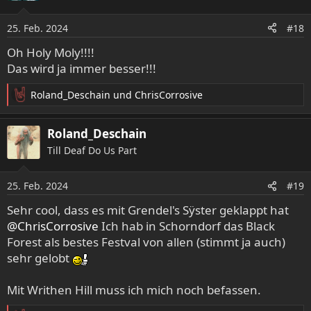
i
o
25. Feb. 2024
#18
n
e
Oh Holy Moly!!!!
n
Das wird ja immer besser!!!
:
Roland_Deschain
und
ChrisCorrosive
R
e
a
Roland_Deschain
k
Till Deaf Do Us Part
t
i
o
25. Feb. 2024
#19
n
e
Sehr cool, dass es mit Grendel's Sÿster geklappt hat
n
@ChrisCorrosive
Ich hab in Schorndorf das Black
:
Forest als bestes Festval von allen (stimmt ja auch)
sehr gelobt
Mit Writhen Hill muss ich mich noch befassen.