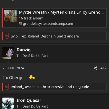
Myrtle Wreath / Myrtenkranz EP, by Grendel's Sÿster
16 track album
grendelssyster.bandcamp.com
uviol
,
Fex
,
Roland_Deschain
und 2 andere
R
e
a
Danzig
k
Till Deaf Do Us Part
t
i
o
25. Feb. 2024
#17
n
e
2 x Obergeil
n
:
Roland_Deschain
,
ChrisCorrosive
und
Der_Dude
R
e
a
Iron Quasar
k
Till Deaf Do Us Part
t