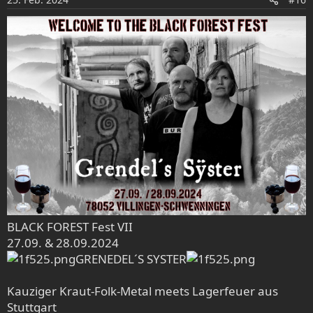
n
e
n
:
BLACK FOREST Fest VII
27.09. & 28.09.2024
GRENEDEL´S SYSTER
Kauziger Kraut-Folk-Metal meets Lagerfeuer aus
Stuttgart