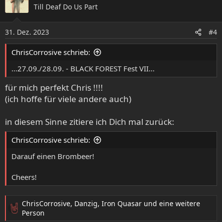
Till Deaf Do Us Part
t
i
o
31. Dez. 2023
#4
n
e
ChrisCorrosive schrieb:
n
:
...27.09./28.09. - BLACK FOREST Fest VII...
für mich perfekt Chris !!!!
(ich hoffe für viele andere auch)
in diesem Sinne zitiere ich Dich mal zurück:
ChrisCorrosive schrieb:
Darauf einen Brombeer!
Cheers!
ChrisCorrosive
,
Danzig
,
Iron Quasar
und eine weitere
R
Person
e