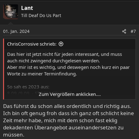
a
Lant
k
Till Deaf Do Us Part
t
i
o
01. Jan. 2024
#7
n
e
ChrisCorrosive schrieb:
n
:
Das hier ist jetzt nicht für jeden interessant, und muss
auch nicht zwingend durchgelesen werden.
Aber mir ist es wichtig, und deswegen noch kurz ein paar
Worte zu meiner Terminfindung.
So sah es 2023 aus:
8.09./9.09. - STORM CRUSHER
Zum Vergrößern anklicken....
15.09./16.09. - BLACK FOREST Fest
Das führst du schon alles ordentlich und richtig aus.
15.09./16.09. - METAL IM WOID
Ich bin oft genug froh dass ich ganz oft schlicht keine
23.09. - GAS GÄBA
Zeit mehr habe, mich mit dem schon fast eklig
Während des diesjährigem Festivals hab ich mich dann
dekadenten Überangebot auseinandersetzen zu
mit dem Michael Koch unterhalten, welcher in das
müssen.
Booking des STRORM CRUSHER involviert ist.