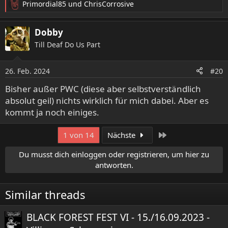
Primordial85
und
ChrisCorrosive
R
e
a
Dobby
k
Till Deaf Do Us Part
t
i
o
26. Feb. 2024
#20
n
e
Bisher außer PWC (diese aber selbstverständlich
n
absolut geil) nichts wirklich für mich dabei. Aber es
:
kommt ja noch einiges.
Letzte
1 von 14
Nächste
Du musst dich einloggen oder registrieren, um hier zu
antworten.
Similar threads
BLACK FOREST FEST VI - 15./16.09.2023 -