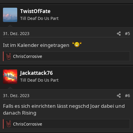
a
TwistOfFate
k
t
Till Deaf Do Us Part
i
o
31. Dez. 2023
n
#5
e
Ist im Kalender eingetragen
n
:
ChrisCorrosive
R
e
a
Jackattack76
k
Till Deaf Do Us Part
t
i
o
31. Dez. 2023
#6
n
e
Falls es sich einrichten lässt negschd Joar dabei und
n
danach Rising
:
ChrisCorrosive
R
e