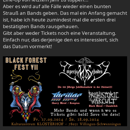
Somit sieht es dann 2024 momentan so aus:
Aber es wird auf alle Fälle wieder einen bunten
13.09./14.09. - STORM CRUSHER
Strauß an Bands geben. Das mal ein Anfang gemacht
20.09./21.09. - METAL IM WOID
ist, habe ich heute zumindest mal die ersten drei
21.09. - GAS GÄBA
bestätigten Bands rausgehauen.
21.09. - 10 Jahre DEAF FOREVER
Gibt aber weder Tickets noch eine Veranstaltung.
27.09./28.09. - BLACK FOREST Fest VII
Einfach nur, das derjenige den es interessiert, sich
das Datum vormerkt!
Was für ein brutaler Festival Overkill im September 2024!!!
Nicht zu vergessen das am 3.10.-5.10. auch noch das KEEP
IT TRUE RISING ist.
Da werden wohl alle gerade genannten im Endeffekt nicht
von profitieren, weil ...
Lassen wir das Gejammere!
Wünsche Euch allen ein frohes 2024. Das wird schon!
Metal up your fuckin ass!
Darauf einen Brombeer!
Cheers!