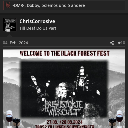
-DMR-
,
Dobby
,
polemos
und 5 andere
R
e
a
ChrisCorrosive
k
Till Deaf Do Us Part
t
i
o
04. Feb. 2024
#10
n
e
n
: