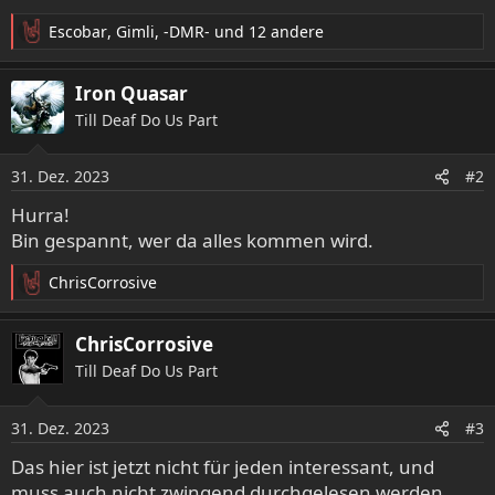
Escobar
,
Gimli
,
-DMR-
und 12 andere
R
e
a
Iron Quasar
k
Till Deaf Do Us Part
t
i
o
31. Dez. 2023
#2
n
e
Hurra!
n
Bin gespannt, wer da alles kommen wird.
:
ChrisCorrosive
R
e
a
ChrisCorrosive
k
Till Deaf Do Us Part
t
i
o
31. Dez. 2023
#3
n
e
Das hier ist jetzt nicht für jeden interessant, und
n
muss auch nicht zwingend durchgelesen werden.