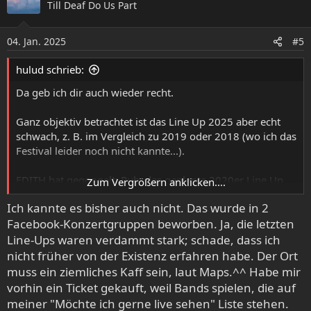
Till Deaf Do Us Part
t
i
o
04. Jan. 2025
#5
n
e
hulud schrieb:
n
:
Da geb ich dir auch wieder recht.
Ganz objektiv betrachtet ist das Line Up 2025 aber echt
schwach, z. B. im Vergleich zu 2019 oder 2018 (wo ich das
Festival leider noch nicht kannte...).
EDITH hat gegoogelt: Puh, das geplante 2020er Line Up
Zum Vergrößern anklicken....
war ja auch mal großartig. Auch letztes Jahr wars toll.
Ich kannte es bisher auch nicht. Das wurde in 2
Facebook-Konzertgruppen beworben. Ja, die letzten
Line-Ups waren verdammt stark; schade, dass ich
nicht früher von der Existenz erfahren habe. Der Ort
muss ein ziemliches Kaff sein, laut Maps.^^ Habe mir
vorhin ein Ticket gekauft, weil Bands spielen, die auf
meiner "Möchte ich gerne live sehen" Liste stehen.