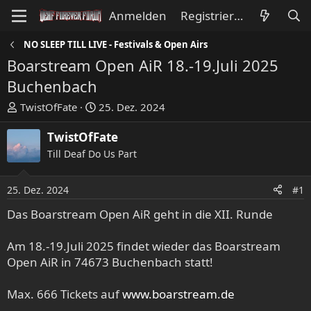
Anmelden
Registrieren
NO SLEEP TILL LIVE - Festivals & Open Airs
Boarstream Open AiR 18.-19.Juli 2025
Buchenbach
E
E
TwistOfFate
25. Dez. 2024
r
r
s
s
TwistOfFate
t
t
Till Deaf Do Us Part
e
e
l
l
25. Dez. 2024
#1
l
l
e
t
Das Boarstream Open AiR geht in die XII. Runde
r
a
m
Am 18.-19.Juli 2025 findet wieder das Boarstream
Open AiR in 74673 Buchenbach statt!
Max. 666 Tickets auf
www.boarstream.de