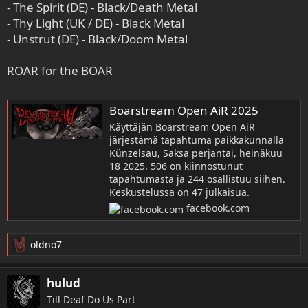
- The Spirit (DE) - Black/Death Metal
- Thy Light (UK / DE) - Black Metal
- Unstrut (DE) - Black/Doom Metal
ROAR for the BOAR
Boarstream Open AiR 2025
Käyttäjän Boarstream Open AiR
järjestämä tapahtuma paikkakunnalla
Künzelsau, Saksa perjantai, heinäkuu
18 2025. 506 on kiinnostunut
tapahtumasta ja 244 osallistuu siihen.
Keskustelussa on 47 julkaisua.
facebook.com
oldno7
R
e
a
hulud
k
Till Deaf Do Us Part
t