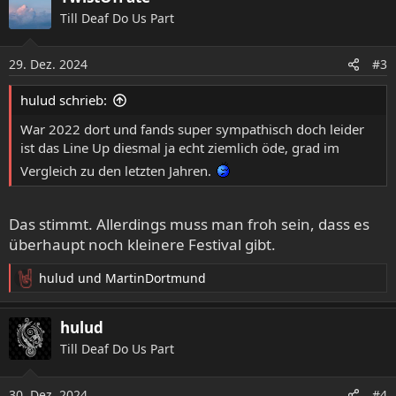
- COMMANDER (DE) - Death Metal
k
Till Deaf Do Us Part
- Ellende (AUT) - Black Metal
t
- Finntroll (FIN) - Folk Metal
i
o
- Funeral Pile (DE/UKR) - Death/Doom Metal
29. Dez. 2024
#3
n
- Heimdalls Wacht (DE) - Black Metal
e
- Horn (DE) - Black/Pagan Metal
hulud schrieb:
n
- Naglfar (SWE) - Black/Death Metal
:
War 2022 dort und fands super sympathisch doch leider
- Nornír (DE) - Black Metal
ist das Line Up diesmal ja echt ziemlich öde, grad im
- Permutation (DE) - Black/Death Metal
- Requiem (SUI) - Death Metal
Vergleich zu den letzten Jahren.
- The Spirit (DE) - Black/Death Metal
- Thy Light (UK / DE) - Black Metal
Das stimmt. Allerdings muss man froh sein, dass es
- Unstrut (DE) - Black/Doom Metal
überhaupt noch kleinere Festival gibt.
ROAR for the BOAR
hulud
und
MartinDortmund
R
e
Boarstream Open AiR 2025
a
hulud
Käyttäjän Boarstream Open AiR
k
järjestämä tapahtuma
Till Deaf Do Us Part
t
paikkakunnalla Künzelsau, Saksa
i
perjantai, heinäkuu 18 2025. 506 on
o
30. Dez. 2024
#4