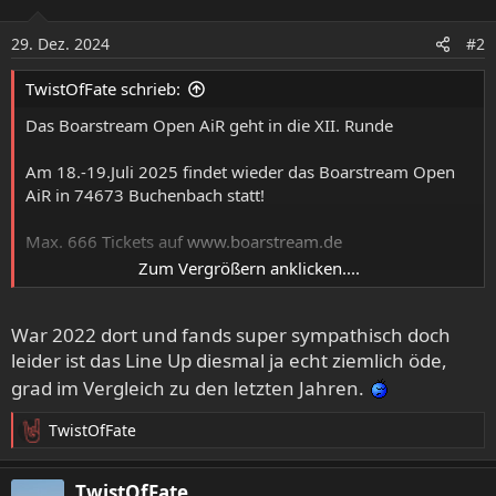
i
o
29. Dez. 2024
#2
n
e
TwistOfFate schrieb:
n
:
Das Boarstream Open AiR geht in die XII. Runde
Am 18.-19.Juli 2025 findet wieder das Boarstream Open
AiR in 74673 Buchenbach statt!
Max. 666 Tickets auf
www.boarstream.de
Zum Vergrößern anklicken....
Am Eingang des Boarstream Open AiRs können die E-
Tickets gegen Hardtickets eingetauscht werden.
War 2022 dort und fands super sympathisch doch
Parken und Camping inklusive.
leider ist das Line Up diesmal ja echt ziemlich öde,
grad im Vergleich zu den letzten Jahren.
Mit dabei sind:
TwistOfFate
R
- Baest (DK) - Death Metal
e
- Cân Bardd (SUI) - Atmospheric Metal
a
TwistOfFate