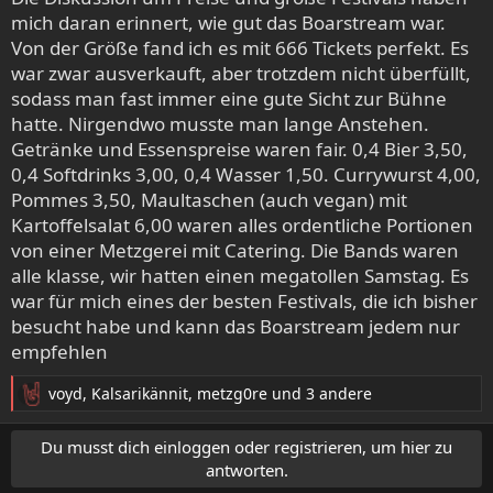
n
mich daran erinnert, wie gut das Boarstream war.
:
Von der Größe fand ich es mit 666 Tickets perfekt. Es
war zwar ausverkauft, aber trotzdem nicht überfüllt,
sodass man fast immer eine gute Sicht zur Bühne
hatte. Nirgendwo musste man lange Anstehen.
Getränke und Essenspreise waren fair. 0,4 Bier 3,50,
0,4 Softdrinks 3,00, 0,4 Wasser 1,50. Currywurst 4,00,
Pommes 3,50, Maultaschen (auch vegan) mit
Kartoffelsalat 6,00 waren alles ordentliche Portionen
von einer Metzgerei mit Catering. Die Bands waren
alle klasse, wir hatten einen megatollen Samstag. Es
war für mich eines der besten Festivals, die ich bisher
besucht habe und kann das Boarstream jedem nur
empfehlen
voyd
,
Kalsarikännit
,
metzg0re
und 3 andere
R
e
a
Du musst dich einloggen oder registrieren, um hier zu
k
antworten.
t