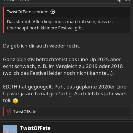
kiinnostunut tapahtumasta ja 244
n
osallistuu siihen. Keskustelussa on
e
TwistOfFate schrieb:
47 julkaisua.
n
facebook.com
:
Das stimmt. Allerdings muss man froh sein, dass es
überhaupt noch kleinere Festival gibt.
Da geb ich dir auch wieder recht.
Ganz objektiv betrachtet ist das Line Up 2025 aber
echt schwach, z. B. im Vergleich zu 2019 oder 2018
(wo ich das Festival leider noch nicht kannte...).
EDITH hat gegoogelt: Puh, das geplante 2020er Line
Up war ja auch mal großartig. Auch letztes Jahr wars
toll.
TwistOfFate
R
e
a
TwistOfFate
k