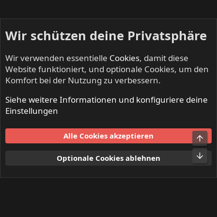
Wir schützen deine Privatsphäre
Wir verwenden essentielle
Cookies
, damit diese
Website funktioniert, und optionale Cookies, um den
Komfort bei der Nutzung zu verbessern.
Siehe weitere Informationen und konfiguriere deine
NO SLEEP TILL LIVE - Festivals & Open Airs
Einstellungen
Cookies
Alle Cookies akzeptieren
Obe
Kontakt
Nutzungsbedingungen
Datenschutz
Hilfe und Impressum
Start
R
Unt
Optionale Cookies ablehnen
S
S
®
Community platform by XenForo
© 2010-2024 XenForo Ltd.