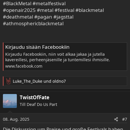
#BlackMetal #metalfestival
#openair2025 #metal #festival #blackmetal
#deathmetal #pagan #jagsttal
#athmosphericblackmetal
Kirjaudu sisään Facebookiin
Kirjaudu Facebookiin, niin voit alkaa jakaa ja jutella
kavereillesi, perheenjäsenille ja tuntemillesi ihmisille.
www.facebook.com
Luke_The_Duke
und
oldno7
R
e
a
TwistOfFate
k
Till Deaf Do Us Part
t
i
o
08. Aug. 2025
#7
n
e
Die Diskussion um Preise und große Festivals haben