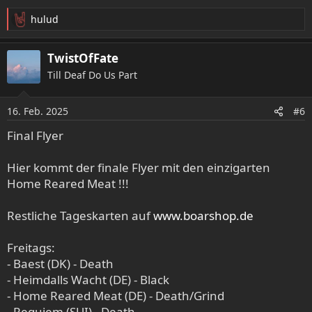
hulud
R
e
a
TwistOfFate
k
Till Deaf Do Us Part
t
i
o
16. Feb. 2025
#6
n
e
Final Flyer
n
:
Hier kommt der finale Flyer mit den einzigarten
Home Reared Meat !!!
Restliche Tageskarten auf
www.boarshop.de
Freitags:
- Baest (DK) - Death
- Heimdalls Wacht (DE) - Black
- Home Reared Meat (DE) - Death/Grind
- Requiem (SUI) - Death