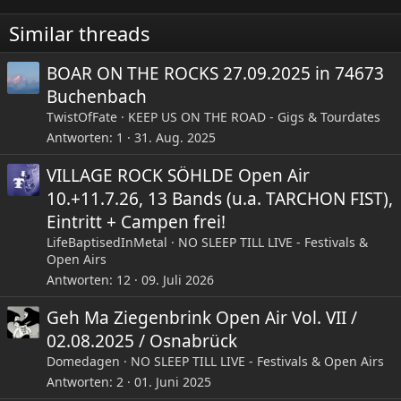
i
Similar threads
o
n
e
BOAR ON THE ROCKS 27.09.2025 in 74673
n
Buchenbach
:
TwistOfFate
KEEP US ON THE ROAD - Gigs & Tourdates
Antworten
1
31. Aug. 2025
VILLAGE ROCK SÖHLDE Open Air
10.+11.7.26, 13 Bands (u.a. TARCHON FIST),
Eintritt + Campen frei!
LifeBaptisedInMetal
NO SLEEP TILL LIVE - Festivals &
Open Airs
Antworten
12
09. Juli 2026
Geh Ma Ziegenbrink Open Air Vol. VII /
02.08.2025 / Osnabrück
Domedagen
NO SLEEP TILL LIVE - Festivals & Open Airs
Antworten
2
01. Juni 2025