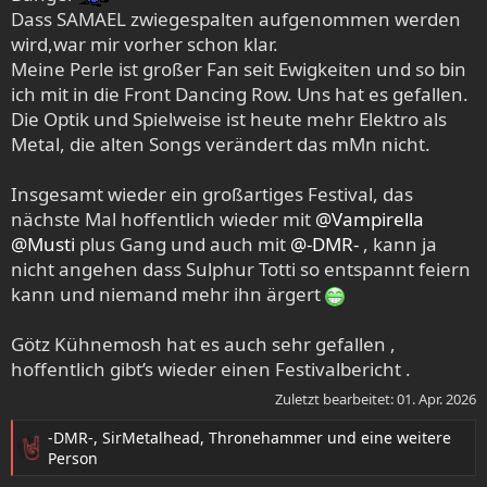
Dass SAMAEL zwiegespalten aufgenommen werden
wird,war mir vorher schon klar.
Meine Perle ist großer Fan seit Ewigkeiten und so bin
ich mit in die Front Dancing Row. Uns hat es gefallen.
Die Optik und Spielweise ist heute mehr Elektro als
Metal, die alten Songs verändert das mMn nicht.
Insgesamt wieder ein großartiges Festival, das
nächste Mal hoffentlich wieder mit
@Vampirella
@Musti
plus Gang und auch mit
@-DMR-
, kann ja
nicht angehen dass Sulphur Totti so entspannt feiern
kann und niemand mehr ihn ärgert
Götz Kühnemosh hat es auch sehr gefallen ,
hoffentlich gibt’s wieder einen Festivalbericht .
Zuletzt bearbeitet:
01. Apr. 2026
-DMR-
,
SirMetalhead
,
Thronehammer
und eine weitere
R
Person
e