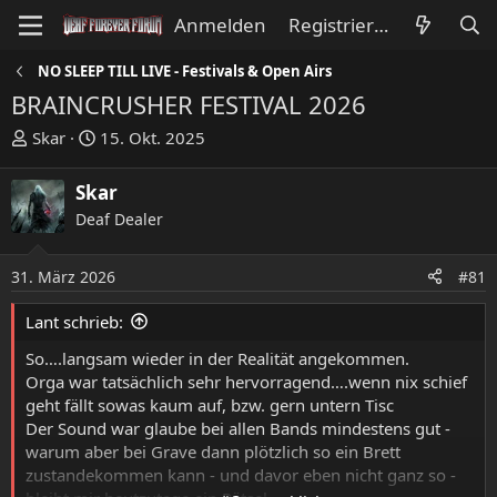
Anmelden
Registrieren
NO SLEEP TILL LIVE - Festivals & Open Airs
BRAINCRUSHER FESTIVAL 2026
E
E
Skar
15. Okt. 2025
r
r
s
s
Skar
t
t
Deaf Dealer
e
e
l
l
l
l
31. März 2026
#81
e
t
Lant schrieb:
r
a
m
So….langsam wieder in der Realität angekommen.
Orga war tatsächlich sehr hervorragend….wenn nix schief
geht fällt sowas kaum auf, bzw. gern untern Tisc
Der Sound war glaube bei allen Bands mindestens gut -
warum aber bei Grave dann plötzlich so ein Brett
zustandekommen kann - und davor eben nicht ganz so -