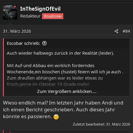
a
InTheSignOfEvil
k
t
Redakteur
Roadcrew
i
o
31. März 2026
n
#84
e
n
Escobar schrieb:
:
Auch wieder halbwegs zurück in der Realität (leider).
Mit Auf-und Abbau ein wirklich forderndes
Wochenende,ein bisschen (hüstel) feiern will ich ja auch .
Zum draußen abhängen war es leider etwas zu
frisch,gerne im Oktober 10 Grade mehr!
Zum Vergrößern anklicken....
Freitag erst hellauf begeistert von Proscription und auf
Wieso endlich mal? Im letzten Jahr haben Andi und
Archgoat Niveau wähnend, konnten sie das Level leider
ich einen Bericht geschrieben. Auch dieses Jahr
nicht halten bei den langsameren Songs.
Blood Red Throne dann ein Brett,ich höre aus den
könnte es passieren.
thrashigen Songs The Crown und manchmal auch SOAD
Zuletzt bearbeitet:
31. März 2026
Rhythmen raus,I like.