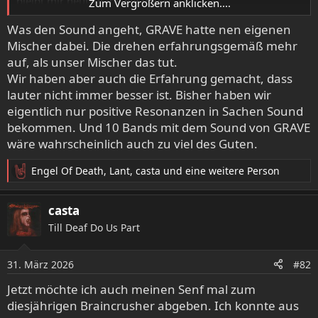
bleibt mir heutzutage ein Rätsel.
Zum Vergrößern anklicken....
Apropos Grave….bin mit Ola am Mikro „aufgewachsen“ -
Was den Sound angeht, GRAVE hatte nen eigenen
die Sache mit der Urbesetzung ist für mich nicht
Mischer dabei. Die drehen erfahrungsgemäß mehr
relevant….Grave indes schon.
Welch ein Druck!!
auf, als unser Mischer das tut.
Dodsheimsgard…..musikalisch für mich entbehrlich…aber
Wir haben aber auch die Erfahrung gemacht, dass
ein optisches Spektakel, was in seinen Bann gezogen hat.
lauter nicht immer besser ist. Bisher haben wir
Impurity war echt top….hier hätte ich mir dezenteres Licht
eigentlich nur positive Resonanzen in Sachen Sound
gewünscht… Das war ein echter Krachender Abriss.
bekommen. Und 10 Bands mit dem Sound von GRAVE
Vinterland hat schöne Bilder gemalt. Darvaza mit
wäre wahrscheinlich auch zu viel des Guten.
Wiedererkennungswert….guter Klargesang. Immer wenn
der Druck rausgenommene wurde, wurde es leicht
Engel Of Death
,
Lant
,
casta
und eine weitere Person
R
gewöhnlich leider.
e
Das mitm Bier bleibt auch ein Mysterium für mich….die
a
Alkfrei Variante war aber ok.
casta
k
Es war etwas voller wie die Jahre zuvor, was mich gefreut
Till Deaf Do Us Part
t
hat.
i
Wir kommen wieder definitiv.
o
31. März 2026
#82
n
e
Jetzt möchte ich auch meinen Senf mal zum
n
diesjährigen Braincrusher abgeben. Ich konnte aus
: