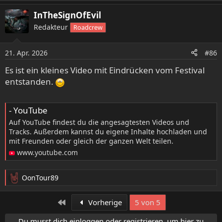
e
Mal hoffentlich wieder mit
@Vampirella
@Musti
plus Gang
a
InTheSignOfEvil
und auch mit
@-DMR-
, kann ja nicht angehen dass
k
Redakteur
Roadcrew
t
Sulphur Totti so entspannt feiern kann und niemand mehr
i
ihn ärgert
o
21. Apr. 2026
#86
n
Götz Kühnemosh hat es auch sehr gefallen , hoffentlich
e
Es ist ein kleines Video mit Eindrücken vom Festival
gibt’s endlich mal nen Festivalbericht .
n
entstanden.
:
- YouTube
Auf YouTube findest du die angesagtesten Videos und
Tracks. Außerdem kannst du eigene Inhalte hochladen und
mit Freunden oder gleich der ganzen Welt teilen.
www.youtube.com
OonTour89
R
e
a
Erste
Vorherige
5 von 5
k
t
Du musst dich einloggen oder registrieren, um hier zu