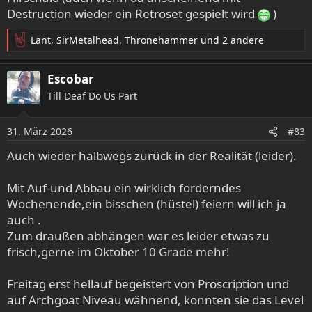
Destruction wieder ein Retroset gespielt wird
)
Lant
,
SirMetalhead
,
Thronehammer
und 2 andere
R
e
a
Escobar
k
Till Deaf Do Us Part
t
i
o
31. März 2026
#83
n
e
Auch wieder halbwegs zurück in der Realität (leider).
n
:
Mit Auf-und Abbau ein wirklich forderndes
Wochenende,ein bisschen (hüstel) feiern will ich ja
auch .
Zum draußen abhängen war es leider etwas zu
frisch,gerne im Oktober 10 Grade mehr!
Freitag erst hellauf begeistert von Proscription und
auf Archgoat Niveau wähnend, konnten sie das Level