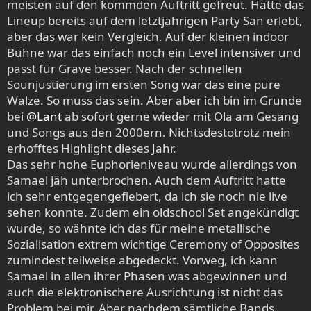
meisten auf den kommden Auftritt gefreut. Hatte das
Lineup bereits auf dem letztjährigen Party San erlebt,
aber das war kein Vergleich. Auf der kleinen indoor
Bühne war das einfach noch ein Level intensiver und
passt für Grave besser. Nach der schnellen
Sounjustierung im ersten Song war das eine pure
Walze. So muss das sein. Aber aber ich bin im Grunde
bei
@Lant
ab sofort gerne wieder mit Ola am Gesang
und Songs aus den 2000ern. Nichtsdestotrotz mein
erhofftes Highlight dieses Jahr.
Das sehr hohe Euphorieniveau wurde allerdings von
Samael jäh unterbrochen. Auch dem Auftritt hatte
ich sehr entgegengefiebert, da ich sie noch nie live
sehen konnte. Zudem ein oldschool Set angekündigt
wurde, so wähnte ich das für meine metallische
Sozialisation extrem wichtige Ceremony of Opposites
zumindest teilweise abgedeckt. Vorweg, ich kann
Samael in allen ihrer Phasen was abgewinnen und
auch die elektronischere Ausrichtung ist nicht das
Problem bei mir. Aber nachdem sämtliche Bands