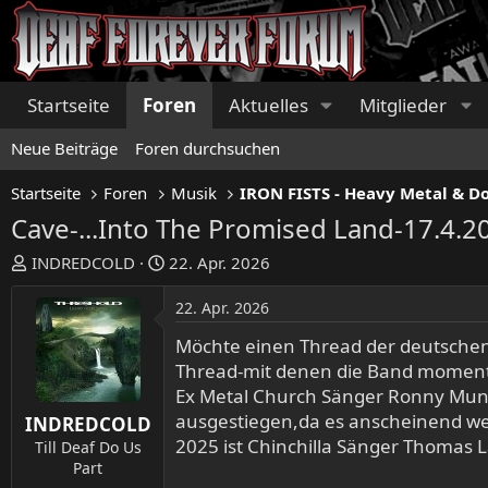
Startseite
Foren
Aktuelles
Mitglieder
Neue Beiträge
Foren durchsuchen
Startseite
Foren
Musik
Cave-...Into The Promised Land-17.4.2
E
E
INDREDCOLD
22. Apr. 2026
r
r
s
s
22. Apr. 2026
t
t
Möchte einen Thread der deutsche
e
e
Thread-mit denen die Band momentan
l
l
Ex Metal Church Sänger Ronny Munro
l
l
ausgestiegen,da es anscheinend we
e
t
INDREDCOLD
r
a
2025 ist Chinchilla Sänger Thomas L
Till Deaf Do Us
m
Part