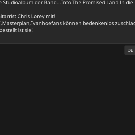
e Studioalbum der Band...Into The Promised Land In die
tarrist Chris Lorey mit!
Masterplan,Ivanhoefans können bedenkenlos zuschlag
stellt ist sie!
Du 