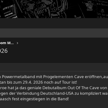
IRON FISTS - Heavy Metal & Doom Metal
026
n Powermetalband mit Progelementen Cave eröffnen,auc
 bis zum 29.4. 2026 noch auf Tour ist!
e hat ja das geniale Debutalbum Out Of The Cave von 2
gen der Verbindung Deutschland-USA zu kompliziert war
aasch fest eingestiegen in die Band!