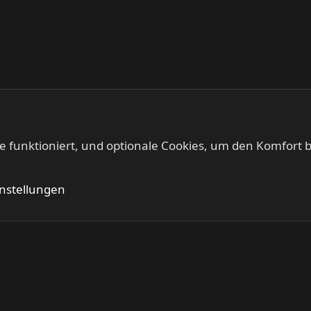
te funktioniert, und optionale Cookies, um den Komfort b
IRON FISTS - Heavy Metal & Doom Metal
Kontakt
Nutzung
instellungen
®
Community platform by XenForo
© 2010-2024 XenForo Ltd.