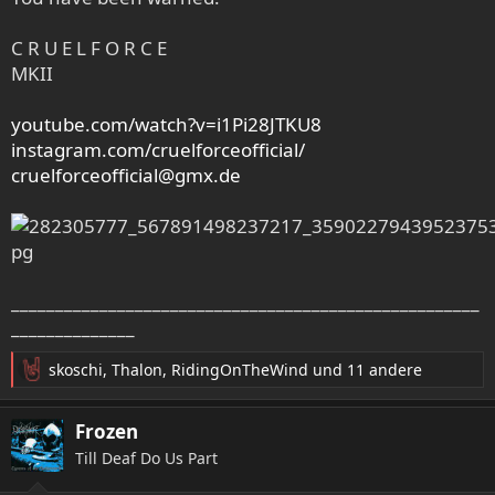
C R U E L F O R C E
MKII
youtube.com/watch?v=i1Pi28JTKU8
instagram.com/cruelforceofficial/
cruelforceofficial@gmx.de
_____________________________________________________
______________
skoschi
,
Thalon
,
RidingOnTheWind
und 11 andere
R
e
a
Frozen
k
Till Deaf Do Us Part
t
i