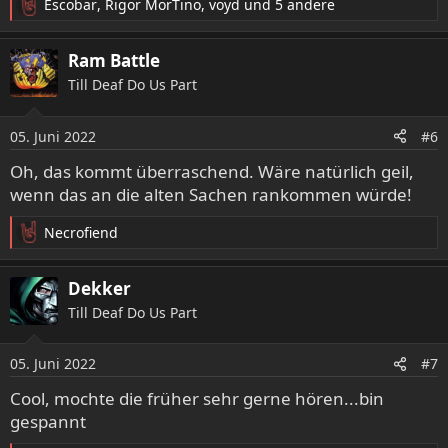
Escobar
,
Rigor MorTino
,
voyd
und 5 andere
R
e
a
Ram Battle
k
Till Deaf Do Us Part
t
i
o
05. Juni 2022
#6
n
e
Oh, das kommt überraschend. Wäre natürlich geil,
n
wenn das an die alten Sachen rankommen würde!
:
Necrofiend
R
e
a
Dekker
k
Till Deaf Do Us Part
t
i
o
05. Juni 2022
#7
n
e
Cool, mochte die früher sehr gerne hören...bin
n
gespannt
: