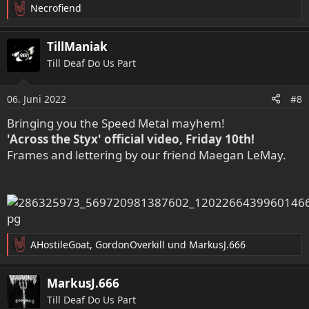
Necrofiend
R
e
a
TillManiak
k
Till Deaf Do Us Part
t
i
o
06. Juni 2022
#8
n
e
Bringing you the Speed Metal mayhem!
n
'Across the Styx' official video, Friday 10th!
:
Frames and lettering by our friend Maegan LeMay.
AHostileGoat
,
GordonOverkill
und
MarkusJ.666
R
e
a
MarkusJ.666
k
Till Deaf Do Us Part
t