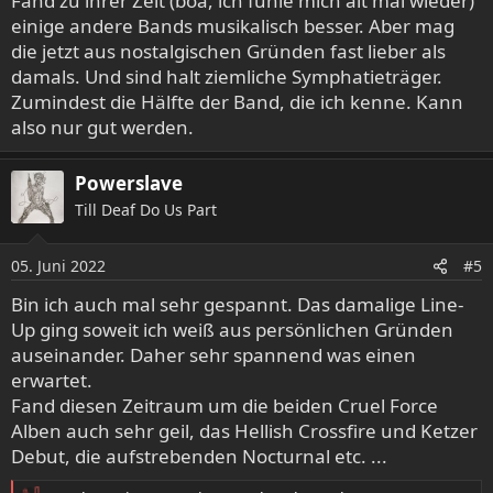
Fand zu ihrer Zeit (boa, ich fühle mich alt mal wieder)
n
einige andere Bands musikalisch besser. Aber mag
:
die jetzt aus nostalgischen Gründen fast lieber als
damals. Und sind halt ziemliche Symphatieträger.
Zumindest die Hälfte der Band, die ich kenne. Kann
also nur gut werden.
Powerslave
Till Deaf Do Us Part
05. Juni 2022
#5
Bin ich auch mal sehr gespannt. Das damalige Line-
Up ging soweit ich weiß aus persönlichen Gründen
auseinander. Daher sehr spannend was einen
erwartet.
Fand diesen Zeitraum um die beiden Cruel Force
Alben auch sehr geil, das Hellish Crossfire und Ketzer
Debut, die aufstrebenden Nocturnal etc. ...