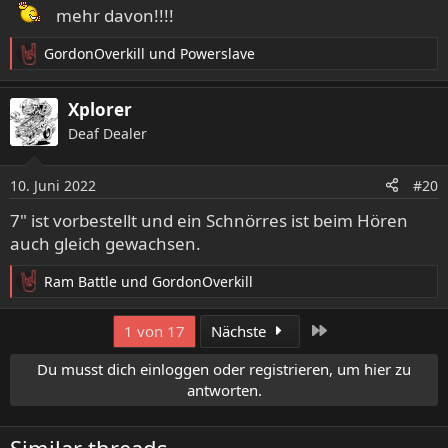
n
mehr davon!!!!
:
GordonOverkill
und
Powerslave
R
e
a
Xplorer
k
Deaf Dealer
t
i
o
10. Juni 2022
#20
n
e
7" ist vorbestellt und ein Schnörres ist beim Hören
n
auch gleich gewachsen.
:
Ram Battle
und
GordonOverkill
R
e
a
Letzte
1 von 17
Nächste
k
t
Du musst dich einloggen oder registrieren, um hier zu
i
antworten.
o
n
e
Similar threads