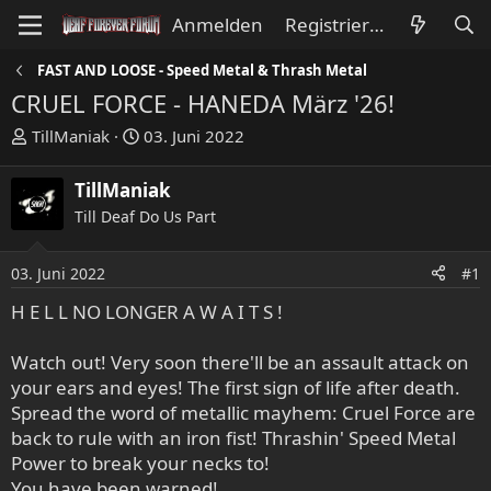
Anmelden
Registrieren
FAST AND LOOSE - Speed Metal & Thrash Metal
CRUEL FORCE - HANEDA März '26!
E
E
TillManiak
03. Juni 2022
r
r
s
s
TillManiak
t
t
Till Deaf Do Us Part
e
e
l
l
l
l
03. Juni 2022
#1
e
t
H E L L NO LONGER A W A I T S !
r
a
m
Watch out! Very soon there'll be an assault attack on
your ears and eyes! The first sign of life after death.
Spread the word of metallic mayhem: Cruel Force are
back to rule with an iron fist! Thrashin' Speed Metal
Power to break your necks to!
You have been warned!