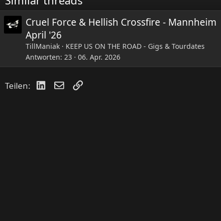
n
:
Cruel Force & Hellish Crossfire - Mannheim
April '26
TillManiak
KEEP US ON THE ROAD - Gigs & Tourdates
Antworten
23
06. Apr. 2026
LinkedIn
E-Mail
Link
Teilen: