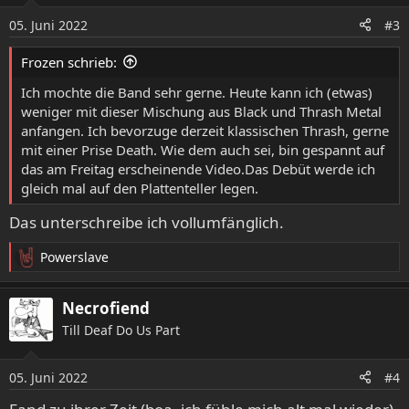
o
05. Juni 2022
#3
n
e
Frozen schrieb:
n
:
Ich mochte die Band sehr gerne. Heute kann ich (etwas)
weniger mit dieser Mischung aus Black und Thrash Metal
anfangen. Ich bevorzuge derzeit klassischen Thrash, gerne
mit einer Prise Death. Wie dem auch sei, bin gespannt auf
das am Freitag erscheinende Video.Das Debüt werde ich
gleich mal auf den Plattenteller legen.
Das unterschreibe ich vollumfänglich.
Powerslave
R
e
a
Necrofiend
k
Till Deaf Do Us Part
t
i
o
05. Juni 2022
#4
n
e