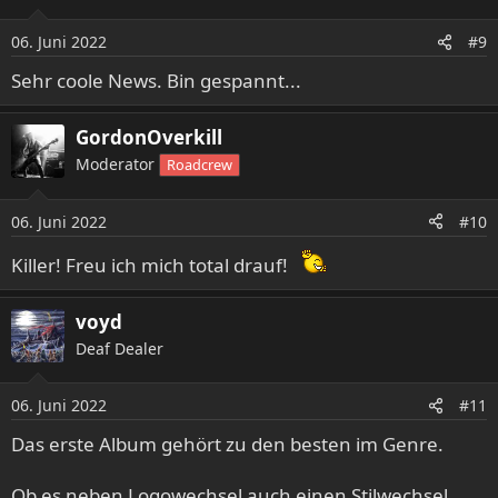
i
o
06. Juni 2022
#9
n
e
Sehr coole News. Bin gespannt...
n
:
GordonOverkill
Moderator
Roadcrew
06. Juni 2022
#10
Killer! Freu ich mich total drauf!
voyd
Deaf Dealer
06. Juni 2022
#11
Das erste Album gehört zu den besten im Genre.
Ob es neben Logowechsel auch einen Stilwechsel