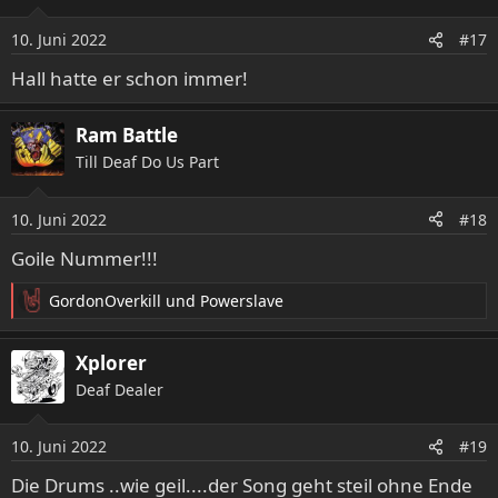
i
o
10. Juni 2022
#17
n
e
Hall hatte er schon immer!
n
:
Ram Battle
Till Deaf Do Us Part
10. Juni 2022
#18
Goile Nummer!!!
GordonOverkill
und
Powerslave
R
e
a
Xplorer
k
Deaf Dealer
t
i
o
10. Juni 2022
#19
n
e
Die Drums ..wie geil....der Song geht steil ohne Ende