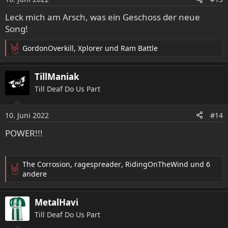
Leck mich am Arsch, was ein Geschoss der neue
Song!
GordonOverkill
,
Xplorer
und
Ram Battle
R
e
a
TillManiak
k
Till Deaf Do Us Part
t
i
o
10. Juni 2022
#14
n
e
POWER!!!
n
:
The Corrosion
,
ragespreader
,
RidingOnTheWind
und 6
R
andere
e
a
MetalHavi
k
t
Till Deaf Do Us Part
i