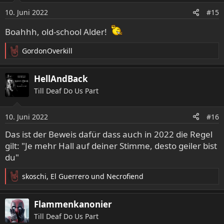
o
10. Juni 2022
n
#15
e
Boahhh, old-school Alder!
n
:
GordonOverkill
R
e
a
HellAndBack
k
Till Deaf Do Us Part
t
i
o
10. Juni 2022
#16
n
e
Das ist der Beweis dafür dass auch in 2022 die Regel
n
gilt: "Je mehr Hall auf deiner Stimme, desto geiler bist
:
du"
skoschi
,
El Guerrero
und
Necrofiend
R
e
a
Flammenkanonier
k
Till Deaf Do Us Part
t