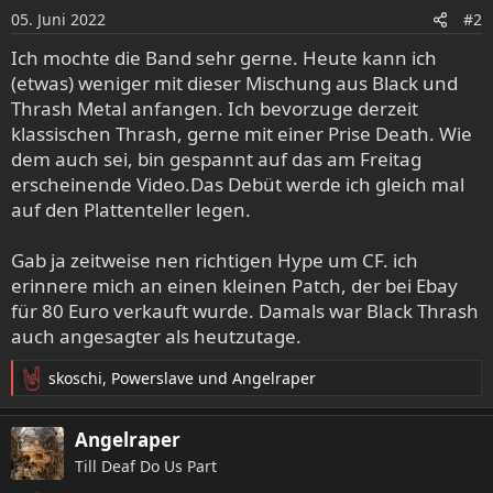
o
05. Juni 2022
#2
n
e
Ich mochte die Band sehr gerne. Heute kann ich
n
(etwas) weniger mit dieser Mischung aus Black und
:
Thrash Metal anfangen. Ich bevorzuge derzeit
klassischen Thrash, gerne mit einer Prise Death. Wie
dem auch sei, bin gespannt auf das am Freitag
erscheinende Video.Das Debüt werde ich gleich mal
auf den Plattenteller legen.
Gab ja zeitweise nen richtigen Hype um CF. ich
erinnere mich an einen kleinen Patch, der bei Ebay
für 80 Euro verkauft wurde. Damals war Black Thrash
auch angesagter als heutzutage.
skoschi
,
Powerslave
und
Angelraper
R
e
a
Angelraper
k
Till Deaf Do Us Part
t
i