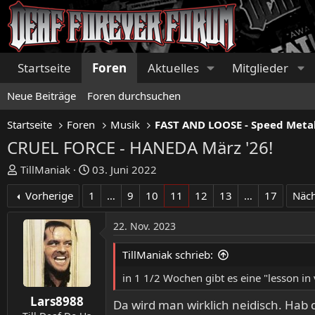
Startseite
Foren
Aktuelles
Mitglieder
Neue Beiträge
Foren durchsuchen
Startseite
Foren
Musik
CRUEL FORCE - HANEDA März '26!
E
E
TillManiak
03. Juni 2022
r
r
Vorherige
1
…
9
10
11
12
13
…
17
Näch
s
s
t
t
22. Nov. 2023
e
e
l
l
TillManiak schrieb:
l
l
e
t
in 1 1/2 Wochen gibt es eine "lesson in
r
a
Lars8988
m
Da wird man wirklich neidisch. Hab 