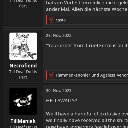
Till Deaf Do Us
hats im Vorfeld terminlich nicht gek
Part
ander Mal. Allen die nächste Woche
casta
R
e
a
29. Nov. 2023
k
t
"Your order from Cruel Force is on it
i
o
n
Necrofiend
e
n
Till Deaf Do Us
Flammenkanonier
und
Ageless_Veno
:
Part
R
e
a
30. Nov. 2023
k
t
HELLAWAITS!!!
i
o
We'll have a handful of exclusive ev
n
we finally have received all the shi
TillManiak
e
now have some very few leftover lea
n
Till Deaf Do Us