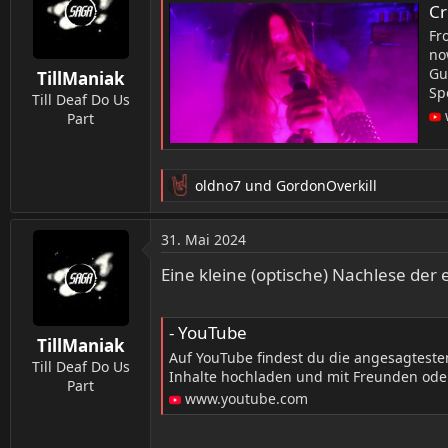
t
Cr
i
Fr
o
no
n
Gu
TillManiak
e
Sp
n
Till Deaf Do Us
:
Part
oldno7
und
GordonOverkill
R
e
a
31. Mai 2024
k
t
Eine kleine (optische) Nachlese der 
i
o
n
- YouTube
TillManiak
e
Auf YouTube findest du die angesagtest
n
Till Deaf Do Us
Inhalte hochladen und mit Freunden oder
:
Part
www.youtube.com