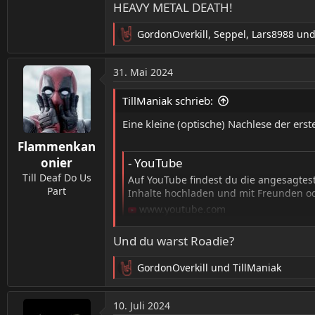
HEAVY METAL DEATH!
GordonOverkill
,
Seppel
,
Lars8988
und 
R
e
a
31. Mai 2024
k
t
TillManiak schrieb:
i
o
Eine kleine (optische) Nachlese der erst
n
Flammenkan
e
n
- YouTube
onier
:
Till Deaf Do Us
Auf YouTube findest du die angesagtes
Part
Inhalte hochladen und mit Freunden ode
www.youtube.com
Und du warst Roadie?
HEAVY METAL DEATH!
GordonOverkill
und
TillManiak
R
e
a
10. Juli 2024
k