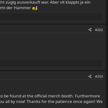
ht zügig ausverkauft war. Aber vlt klappts ja ein
timmt der Hammer
#202
#203
l to be found at the official merch booth. Furthermore
you all by now! Thanks for the patience once again! We