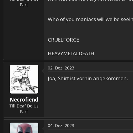
:
Part
Who of you maniacs will we be seeing
CRUELFORCE
HEAVYMETALDEATH
02. Dez. 2023
Joa, Shirt ist vorhin angekommen.
Necrofiend
Till Deaf Do Us
Part
04. Dez. 2023