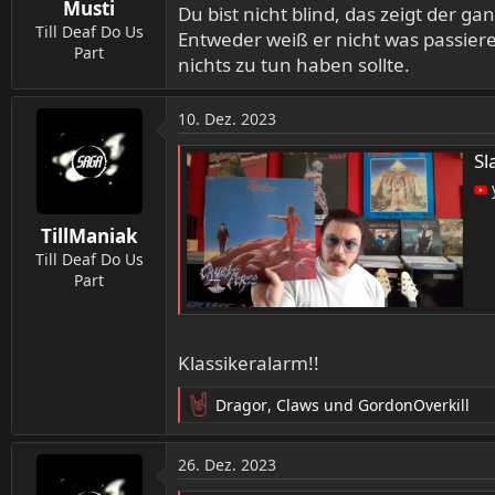
Musti
e
Du bist nicht blind, das zeigt der g
n
Till Deaf Do Us
Entweder weiß er nicht was passier
:
Part
nichts zu tun haben sollte.
10. Dez. 2023
Sla
TillManiak
Till Deaf Do Us
Part
Klassikeralarm!!
Dragor
,
Claws
und
GordonOverkill
R
e
a
26. Dez. 2023
k