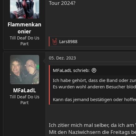
Tour 2024?
Flammenkan
onier
Till Deaf Do Us
Lars8988
Part
R
e
a
05. Dez. 2023
k
t
MFaLadL schrieb:
i
o
Ich habe gehört, dass die Band oder zum
n
Es wurden wohl anderen Besucher blöd 
MFaLadL
e
n
Till Deaf Do Us
Kann das jemand bestätigen oder hoffen
:
Part
Ich zitier mich mal selber, da ich 
Mit den Naziwichsern die Freitags b