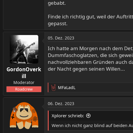
gebabt.
Finde ich richtig gut, weil der Auftr
gepasst.
05. Dez. 2023
Ich hatte am Morgen nach dem Detze
Dummfaschoglatzen, die sich geweige
nachvollziehbaren Gründen auch das
der Nacht gegen seinen Willen...
GordonOverk
ill
Moderator
MFaLadL
Roadcrew
R
e
a
06. Dez. 2023
k
t
Xplorer schrieb:
i
o
Wenn ich nicht ganz blind auf beiden Au
n