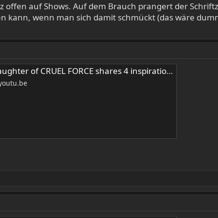
anz offen auf Shows. Auf dem Brauch prangert der Schrift
en kann, wenn man sich damit schmückt (das wäre dumm),
ughter of CRUEL FORCE shares 4 inspirational albums of his life
youtu.be