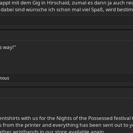
lappt mit dem Gig in Hirschaid, zumal es dann ja auch rec
 dabei sind wünsche ich schon mal viel Spaß, wird bes
s way!"
mous
entshirts with us for the Nights of the Possessed festiva
rts from the printer and everything has been sent out to 
ther wristbands in our store available again.